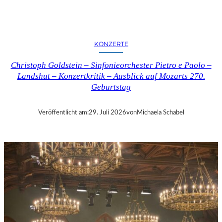
E
R
N
K
KONZERTE
R
I
Christoph Goldstein – Sinfonieorchester Pietro e Paolo –
T
Landshut – Konzertkritik – Ausblick auf Mozarts 270.
I
Geburtstag
K
–
C
Veröffentlicht am:
29. Juli 2026
von
Michaela Schabel
H
A
R
L
E
S
G
O
U
N