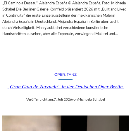
H
„El Camino a Dessau“, Alejandra España © Alejandra España, Foto: Michaela
E
E
Schabel Die Berliner Galerie Kornfeld präsentiert 2026 mit „Built and Lived
N
S
in Continuity“ die erste Einzelausstellung der mexikanischen Malerin
–
T
Alejandra España in Deutschland. Alejandra España in Berlin überrascht
O
E
durch Vielseitigkeit. Man glaubt drei verschiedene künstlerische
P
R
Handschriften zu sehen, aber alle Exponate, vorwiegend Malerei und…
E
P
R
I
N
E
F
T
E
R
S
O
T
OPER
, 
TANZ
E
S
P
P
„Gran Gala de Zarzuela“ in der Deutschen Oper Berlin
A
I
O
E
Veröffentlicht am:
7. Juli 2026
von
Michaela Schabel
L
L
O
E
–
2
L
0
A
2