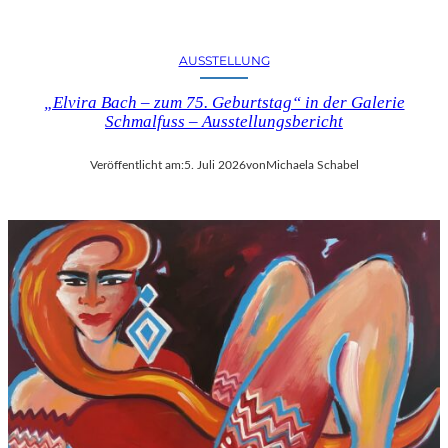
U
S
B
AUSSTELLUNG
L
I
„Elvira Bach – zum 75. Geburtstag“ in der Galerie
Schmalfuss – Ausstellungsbericht
C
K
A
Veröffentlicht am:
5. Juli 2026
von
Michaela Schabel
U
F
M
O
Z
A
R
T
S
2
7
0
.