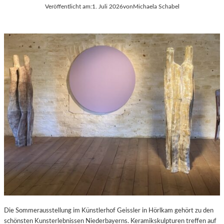
Veröffentlicht am:
1. Juli 2026
von
Michaela Schabel
Die Sommerausstellung im Künstlerhof Geissler in Hörlkam gehört zu den
schönsten Kunsterlebnissen Niederbayerns. Keramikskulpturen treffen auf