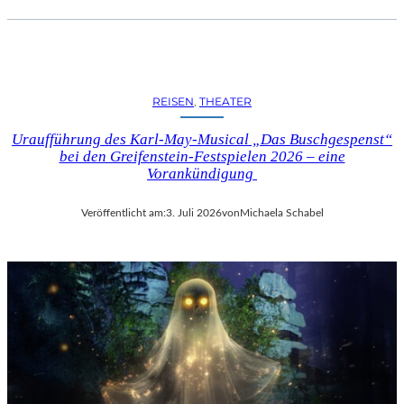
REISEN
, 
THEATER
Uraufführung des Karl-May-Musical „Das Buschgespenst“
bei den Greifenstein-Festspielen 2026 – eine
Vorankündigung
Veröffentlicht am:
3. Juli 2026
von
Michaela Schabel