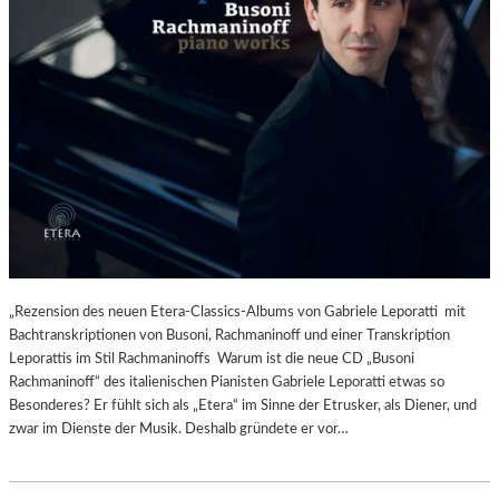
„Rezension des neuen Etera-Classics-Albums von Gabriele Leporatti mit
Bachtranskriptionen von Busoni, Rachmaninoff und einer Transkription
Leporattis im Stil Rachmaninoffs Warum ist die neue CD „Busoni
Rachmaninoff“ des italienischen Pianisten Gabriele Leporatti etwas so
Besonderes? Er fühlt sich als „Etera“ im Sinne der Etrusker, als Diener, und
zwar im Dienste der Musik. Deshalb gründete er vor…