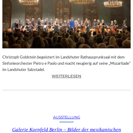
O
D
S
„
F
A
U
S
T
Christoph Goldstein begeistert im Landshuter Rathausprunksaal mit dem
“
Sinfonieorchester Pietro e Paolo und macht neugierig auf seine „Mozartiade“
A
im Landshuter Salzstadel.
N
:
WEITERLESEN
D
C
E
H
R
R
B
I
A
S
Y
T
E
AUSSTELLUNG
O
R
P
I
Galerie Kornfeld Berlin – Bilder der mexikanischen
H
S