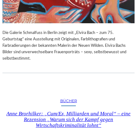
G
E
B
U
R
Die Galerie Schmalfuss in Berlin zeigt mit „Elvira Bach – zum 75.
T
Geburtstag“ eine Ausstellung mit Originalen, Farblithografien und
S
Farbradierungen der bekannten Malerin der Neuen Wilden. Elvira Bachs
T
Bilder sind unverwechselbare Frauenporträts – sexy, selbstbewusst und
A
selbstbestimmt.
G
BÜCHER
Anne Brorhilker: „Cum/Ex, Milliarden und Moral“ – eine
Rezension „Warum sich der Kampf gegen
Wirtschaftskriminalität lohnt“