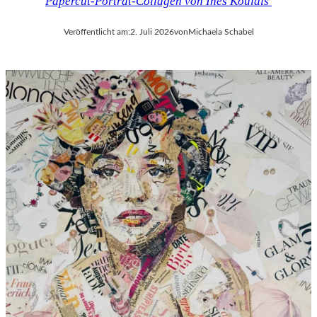
Papercut-Porträt-Collagen von Ines Kouidis
Veröffentlicht am:
2. Juli 2026
von
Michaela Schabel