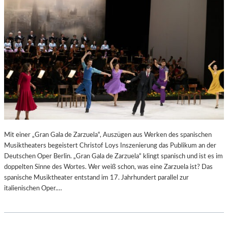
N
6
D
S
H
U
T
–
K
O
N
Z
E
R
Mit einer „Gran Gala de Zarzuela“, Auszügen aus Werken des spanischen
T
Musiktheaters begeistert Christof Loys Inszenierung das Publikum an der
K
Deutschen Oper Berlin. „Gran Gala de Zarzuela“ klingt spanisch und ist es im
R
doppelten Sinne des Wortes. Wer weiß schon, was eine Zarzuela ist? Das
I
spanische Musiktheater entstand im 17. Jahrhundert parallel zur
T
italienischen Oper.…
I
K
–
A