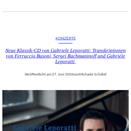
KONZERTE
Neue Klassik-CD von Gabriele Leporatti: Transkriptionen
von Ferruccio Busoni, Sergei Rachmaninoff und Gabriele
Leporatti
Veröffentlicht am:
27. Juni 2026
von
Michaela Schabel