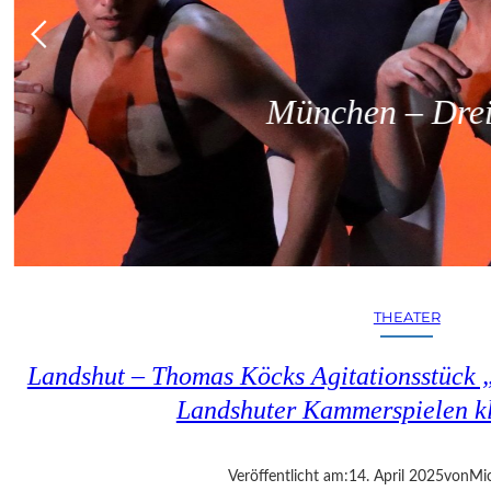
München – Dreit
THEATER
Landshut – Thomas Köcks Agitationsstück „u
Landshuter Kammerspielen kl
Veröffentlicht am:
14. April 2025
von
Mic