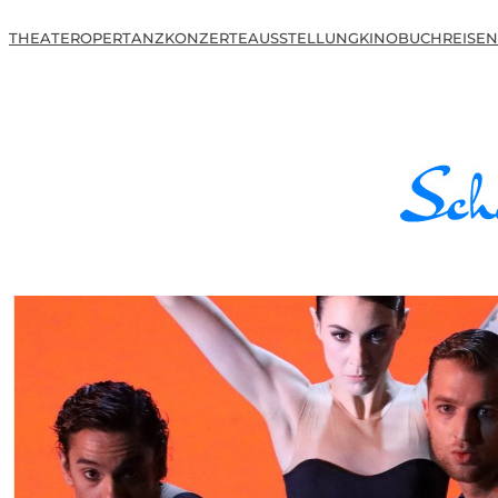
THEATER
OPER
TANZ
KONZERTE
AUSSTELLUNG
KINO
BUCH
REISEN