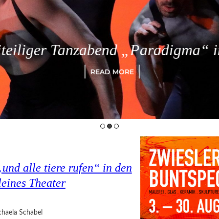
eiliger Tanzabend „Paradigma“ in
READ MORE
nd alle tiere rufen“ in den
eines Theater
haela Schabel