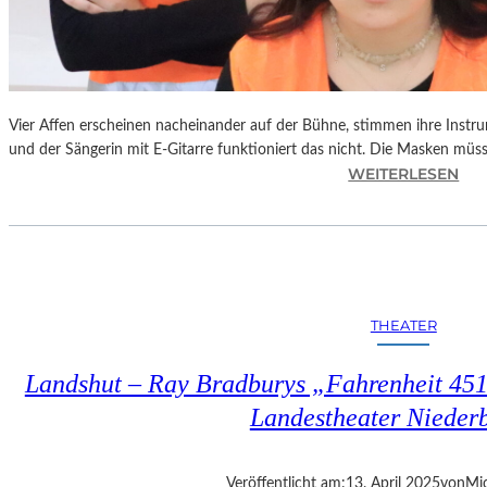
Vier Affen erscheinen nacheinander auf der Bühne, stimmen ihre Instr
und der Sängerin mit E-Gitarre funktioniert das nicht. Die Masken mü
:
WEITERLESEN
L
A
N
D
S
H
THEATER
U
T
Landshut – Ray Bradburys „Fahrenheit 451“
–
T
Landestheater Nieder
H
O
M
Veröffentlicht am:
13. April 2025
von
Mic