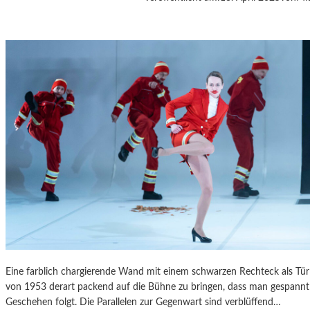
A
S
K
Ö
C
K
S
A
G
I
T
A
T
I
O
N
S
S
Eine farblich chargierende Wand mit einem schwarzen Rechteck als T
T
von 1953 derart packend auf die Bühne zu bringen, dass man gespannt 
Ü
Geschehen folgt. Die Parallelen zur Gegenwart sind verblüffend…