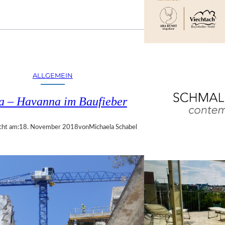
ALLGEMEIN
a – Havanna im Baufieber
cht am:
18. November 2018
von
Michaela Schabel