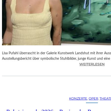
Lisa Pufahl überrascht in der Galerie Kunstwerk Landshut mit ihrer Auss
Ausstellungsbericht über symbolische Stuhlbilder, junge Kunst und eine 
:
WEITERLESEN
L
I
S
A
P
U
KONZERTE
, 
OPER
, 
THEAT
F
A