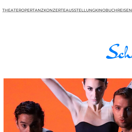
THEATER
OPER
TANZ
KONZERTE
AUSSTELLUNG
KINO
BUCH
REISEN