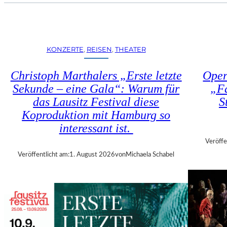
U
E
H
N
R
S
T
T
R
KONZERTE
, 
REISEN
, 
THEATER
Ü
I
H
E
Christoph Marthalers „Erste letzte
Oper
L
N
E
Sekunde – eine Gala“: Warum für
„Fa
N
N
das Lausitz Festival diese
S
A
“
L
Koproduktion mit Hamburg so
–
E
interessant ist.
A
2
U
Veröffe
0
S
Veröffentlicht am:
1. August 2026
von
Michaela Schabel
2
S
6
T
–
E
R
L
E
L
G
U
I