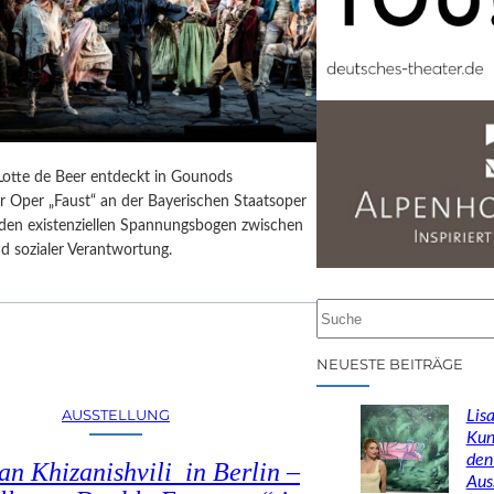
 Lotte de Beer entdeckt in Gounods
r Oper „Faust“ an der Bayerischen Staatsoper
e den existenziellen Spannungsbogen zwischen
d sozialer Verantwortung.
S
u
c
NEUESTE BEITRÄGE
h
e
AUSSTELLUNG
Lisa
n
Kun
den
n Khizanishvili in Berlin –
Aus