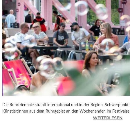
R
K
L
A
N
D
S
H
U
T
„
Z
W
I
S
C
Die Ruhrtriennale strahlt international und in der Region. Schwerpunkt
H
Künstler:innen aus dem Ruhrgebiet an den Wochenenden im Festivalze
E
:
WEITERLESEN
N
R
D