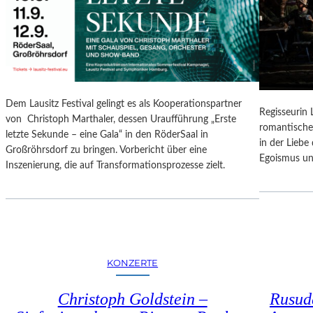
N
O
G
N
S
A
B
L
E
E
R
S
I
P
Dem Lausitz Festival gelingt es als Kooperationspartner
C
Regisseurin
R
von Christoph Marthaler, dessen Uraufführung „Erste
H
romantische
O
letzte Sekunde – eine Gala“ in den RöderSaal in
T
in der Lieb
G
Großröhrsdorf zu bringen. Vorbericht über eine
Egoismus un
R
Inszenierung, die auf Transformationsprozesse zielt.
A
M
M
I
M
W
KONZERTE
U
N
Christoph Goldstein –
Rusuda
D