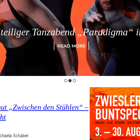
eiliger Tanzabend „Paradigma“ in
READ MORE
hut „Zwischen den Stühlen“ –
ht
chaela Schabel