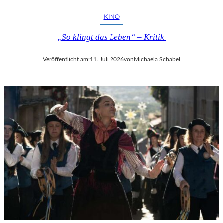
KINO
„So klingt das Leben“ – Kritik
Veröffentlicht am:
11. Juli 2026
von
Michaela Schabel