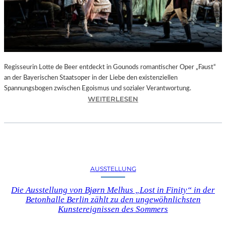
T
E
L
E
T
Z
T
Regisseurin Lotte de Beer entdeckt in Gounods romantischer Oper „Faust“
E
an der Bayerischen Staatsoper in der Liebe den existenziellen
S
Spannungsbogen zwischen Egoismus und sozialer Verantwortung.
E
:
WEITERLESEN
K
O
U
P
N
E
D
R
E
N
–
K
AUSSTELLUNG
E
R
I
I
Die Ausstellung von Bjørn Melhus „Lost in Finity“ in der
N
T
Betonhalle Berlin zählt zu den ungewöhnlichsten
E
I
Kunstereignissen des Sommers
G
K
A
–