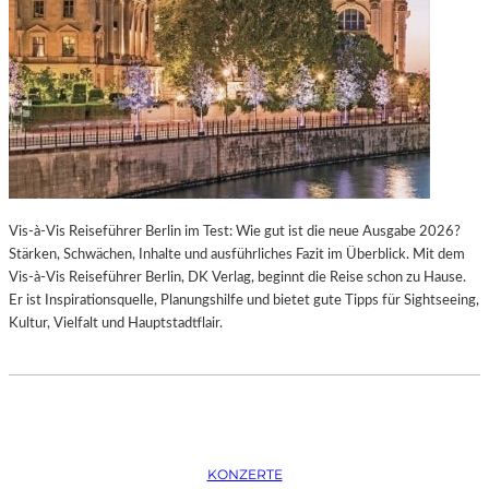
K
S
T
O
I
P
O
E
N
R
M
I
I
N
T
M
H
Ü
A
N
Vis-à-Vis Reiseführer Berlin im Test: Wie gut ist die neue Ausgabe 2026?
M
C
Stärken, Schwächen, Inhalte und ausführliches Fazit im Überblick. Mit dem
B
H
Vis-à-Vis Reiseführer Berlin, DK Verlag, beginnt die Reise schon zu Hause.
U
E
Er ist Inspirationsquelle, Planungshilfe und bietet gute Tipps für Sightseeing,
R
N
Kultur, Vielfalt und Hauptstadtflair.
G
–
S
O
O
P
I
E
N
R
T
N
E
F
KONZERTE
R
E