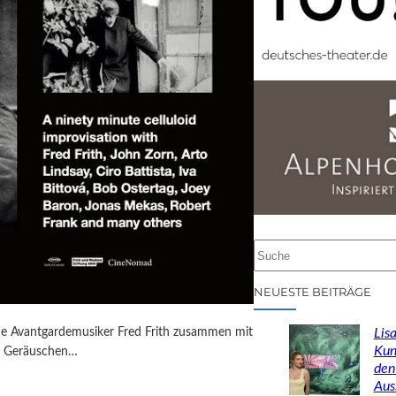
S
u
c
NEUESTE BEITRÄGE
h
e
Lisa
sche Avantgardemusiker Fred Frith zusammen mit
n
Kun
en Geräuschen…
den
Aus