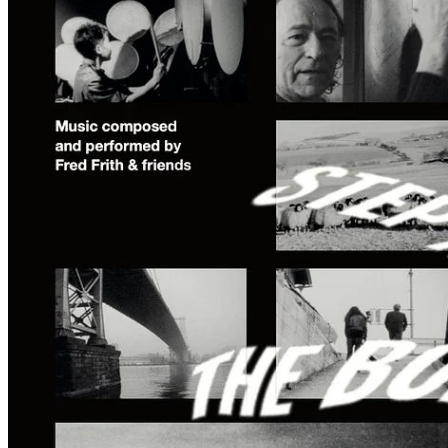
R
O
M
A
N
Ü
B
E
R
D
I
E
F
R
E
U
N
D
S
C