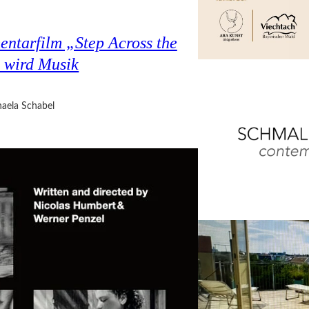
ntarfilm „Step Across the
 wird Musik
aela Schabel