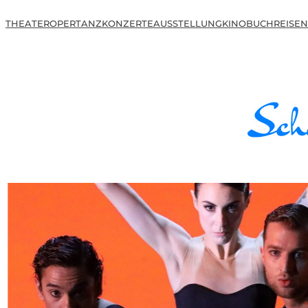
THEATER
OPER
TANZ
KONZERTE
AUSSTELLUNG
KINO
BUCH
REISEN