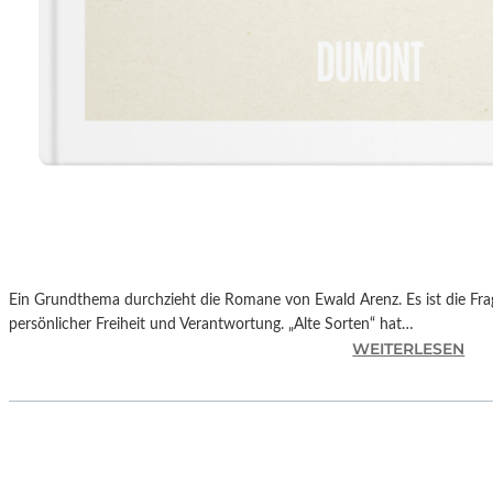
Ein Grundthema durchzieht die Romane von Ewald Arenz. Es ist die Fr
persönlicher Freiheit und Verantwortung. „Alte Sorten“ hat…
:
WEITERLESEN
E
W
A
L
D
A