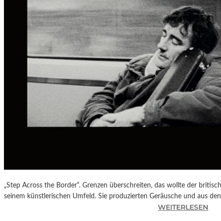
H
A
F
T
„Step Across the Border“. Grenzen überschreiten, das wollte der briti
seinem künstlerischen Umfeld. Sie produzierten Geräusche und aus d
:
WEITERLESEN
W