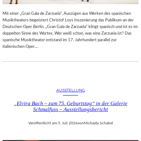
R
L
T
I
Mit einer „Gran Gala de Zarzuela“, Auszügen aus Werken des spanischen
K
N
Musiktheaters begeistert Christof Loys Inszenierung das Publikum an der
R
–
Deutschen Oper Berlin. „Gran Gala de Zarzuela“ klingt spanisch und ist es im
I
A
doppelten Sinne des Wortes. Wer weiß schon, was eine Zarzuela ist? Das
T
U
spanische Musiktheater entstand im 17. Jahrhundert parallel zur
I
S
italienischen Oper.…
K
S
–
T
A
E
U
L
S
L
B
U
L
N
AUSSTELLUNG
I
G
C
„Elvira Bach – zum 75. Geburtstag“ in der Galerie
„
K
Schmalfuss – Ausstellungsbericht
D
A
O
U
U
Veröffentlicht am:
5. Juli 2026
von
Michaela Schabel
F
B
M
L