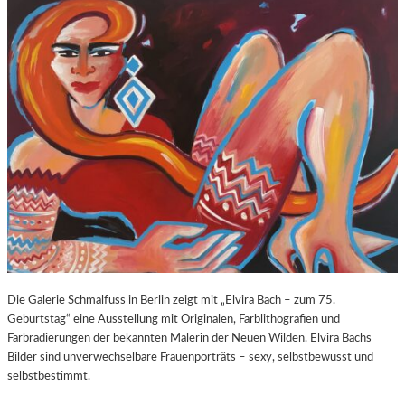
O
E
Z
E
A
X
R
P
T
O
S
S
2
U
7
R
0
E
.
“
G
I
E
N
B
D
U
E
R
R
T
K
Die Galerie Schmalfuss in Berlin zeigt mit „Elvira Bach – zum 75.
S
O
Geburtstag“ eine Ausstellung mit Originalen, Farblithografien und
T
R
Farbradierungen der bekannten Malerin der Neuen Wilden. Elvira Bachs
A
N
Bilder sind unverwechselbare Frauenporträts – sexy, selbstbewusst und
G
F
selbstbestimmt.
E
L