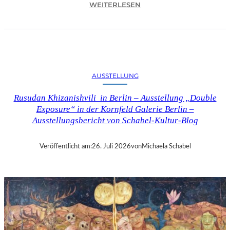
:
WEITERLESEN
C
H
R
I
S
T
AUSSTELLUNG
O
P
Rusudan Khizanishvili in Berlin – Ausstellung „Double
H
Exposure“ in der Kornfeld Galerie Berlin –
G
Ausstellungsbericht von Schabel-Kultur-Blog
O
L
D
Veröffentlicht am:
26. Juli 2026
von
Michaela Schabel
S
T
E
I
N
–
S