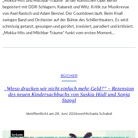
„Mokka-Hits und Milchbar-Träume“ an der Komischen Oper Berlin
begeistert mit DDR-Schlagern, Kabarett und Witz. Kritik zur Musikrevue
von Axel Ranisch und Adam Benzwi. Der Countdown läuft. Beim Knall
swingen Band und Orchester auf der Bühne des Schillertheaters. Es wird
schmissig getanzt, gesungen und geröhrt, ironisiert, parodiert und kritisiert.
„Mokka-Hits und Milchbar-Träume“ funkt vom ersten Moment…
BÜCHER
„Wieso drucken wir nicht einfach mehr Geld?“ – Rezension
des neuen Kindersachbuchs von Saskia Hödl und Sonja
Stangl
Veröffentlicht am:
28. Juni 2026
von
Michaela Schabel