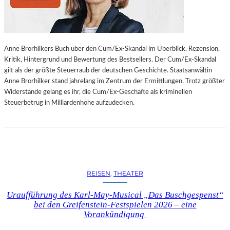
L
L
U
N
Anne Brorhilkers Buch über den Cum/Ex-Skandal im Überblick. Rezension,
G
Kritik, Hintergrund und Bewertung des Bestsellers. Der Cum/Ex-Skandal
S
gilt als der größte Steuerraub der deutschen Geschichte. Staatsanwältin
B
Anne Brorhilker stand jahrelang im Zentrum der Ermittlungen. Trotz größter
E
Widerstände gelang es ihr, die Cum/Ex-Geschäfte als kriminellen
R
Steuerbetrug in Milliardenhöhe aufzudecken.
I
C
H
T
V
O
N
REISEN
, 
THEATER
S
C
Uraufführung des Karl-May-Musical „Das Buschgespenst“
H
bei den Greifenstein-Festspielen 2026 – eine
A
Vorankündigung
B