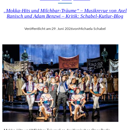
„Mokka-Hits und Milchbar-Träume“ – Musikrevue von Axel
Ranisch und Adam Benzwi – Kritik: Schabel-Kutlur-Blog
Veröffentlicht am:
29. Juni 2026
von
Michaela Schabel