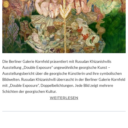
I
N
F
O
N
I
E
O
R
C
H
Die Berliner Galerie Kornfeld präsentiert mit Rusudan Khizanishvilis
E
Ausstellung „Double Exposure“ ungewöhnliche georgische Kunst –
S
Ausstellungsbericht über die georgische Künstlerin und ihre symbolischen
T
Bildwelten. Rusudan Khizanishvili überrascht in der Berliner Galerie Kornfeld
E
mit „Double Exposure“, Doppelbelichtungen. Jede Bild zeigt mehrere
R
Schichten der georgischen Kultur.
P
:
WEITERLESEN
I
R
E
U
T
S
R
U
O
D