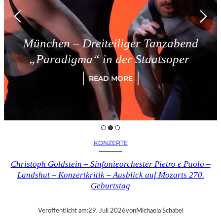
n – Dreiteiliger Tanzabend
Tri
digma“ in der Staatsoper
READ MORE
KONZERTE
Christoph Goldstein – Sinfonieorchester Pietro e Paolo –
Landshut – Konzertkritik – Ausblick auf Mozarts 270.
Geburtstag
Veröffentlicht am:
29. Juli 2026
von
Michaela Schabel