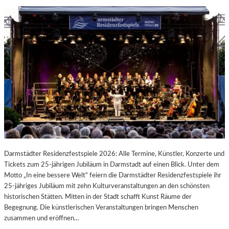
Darmstädter Residenzfestspiele 2026: Alle Termine, Künstler, Konzerte und
Tickets zum 25-jährigen Jubiläum in Darmstadt auf einen Blick. Unter dem
Motto „In eine bessere Welt“ feiern die Darmstädter Residenzfestspiele ihr
25-jähriges Jubiläum mit zehn Kulturveranstaltungen an den schönsten
historischen Stätten. Mitten in der Stadt schafft Kunst Räume der
Begegnung. Die künstlerischen Veranstaltungen bringen Menschen
zusammen und eröffnen…