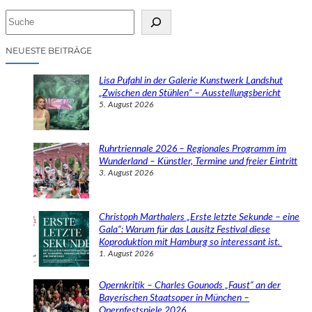
S
u
c
NEUESTE BEITRÄGE
h
e
Lisa Pufahl in der Galerie Kunstwerk Landshut
n
„Zwischen den Stühlen“ – Ausstellungsbericht
5. August 2026
Ruhrtriennale 2026 – Regionales Programm im
Wunderland – Künstler, Termine und freier Eintritt
3. August 2026
Christoph Marthalers „Erste letzte Sekunde – eine
Gala“: Warum für das Lausitz Festival diese
Koproduktion mit Hamburg so interessant ist.
1. August 2026
Opernkritik – Charles Gounods „Faust“ an der
Bayerischen Staatsoper in München –
Opernfestspiele 2026