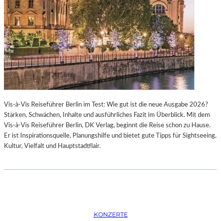
K
S
T
O
I
P
O
E
N
R
M
I
I
N
T
M
H
Ü
A
N
Vis-à-Vis Reiseführer Berlin im Test: Wie gut ist die neue Ausgabe 2026?
M
C
Stärken, Schwächen, Inhalte und ausführliches Fazit im Überblick. Mit dem
B
H
Vis-à-Vis Reiseführer Berlin, DK Verlag, beginnt die Reise schon zu Hause.
U
E
Er ist Inspirationsquelle, Planungshilfe und bietet gute Tipps für Sightseeing,
R
N
Kultur, Vielfalt und Hauptstadtflair.
G
–
S
O
O
P
I
E
N
R
T
N
E
F
KONZERTE
R
E