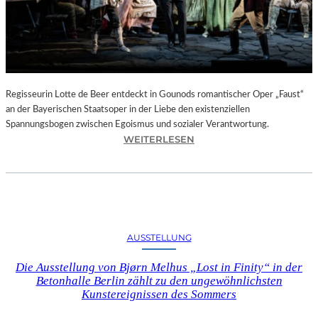
T
E
L
E
T
Z
T
Regisseurin Lotte de Beer entdeckt in Gounods romantischer Oper „Faust“
E
an der Bayerischen Staatsoper in der Liebe den existenziellen
S
Spannungsbogen zwischen Egoismus und sozialer Verantwortung.
E
:
WEITERLESEN
K
O
U
P
N
E
D
R
E
N
–
K
AUSSTELLUNG
E
R
I
I
Die Ausstellung von Bjørn Melhus „Lost in Finity“ in der
N
T
Betonhalle Berlin zählt zu den ungewöhnlichsten
E
I
Kunstereignissen des Sommers
G
K
A
–