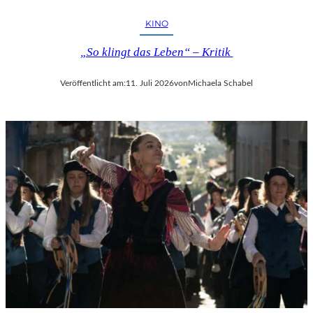
KINO
„So klingt das Leben“ – Kritik
Veröffentlicht am:
11. Juli 2026
von
Michaela Schabel