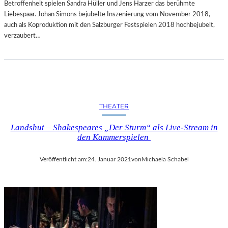
Betroffenheit spielen Sandra Hüller und Jens Harzer das berühmte
M
Liebespaar. Johan Simons bejubelte Inszenierung vom November 2018,
„
auch als Koproduktion mit den Salzburger Festspielen 2018 hochbejubelt,
B
verzaubert…
E
Y
O
U
R
S
E
THEATER
L
F
Landshut – Shakespeares „Der Sturm“ als Live-Stream in
den Kammerspielen
–
B
Veröffentlicht am:
24. Januar 2021
von
Michaela Schabel
E
M
U
S
I
C