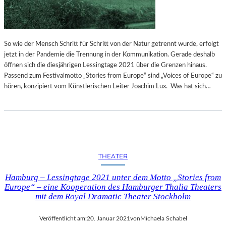
B
E
I
Z
U
So wie der Mensch Schritt für Schritt von der Natur getrennt wurde, erfolgt
S
jetzt in der Pandemie die Trennung in der Kommunikation. Gerade deshalb
E
öffnen sich die diesjährigen Lessingtage 2021 über die Grenzen hinaus.
I
Passend zum Festivalmotto „Stories from Europe“ sind „Voices of Europe“ zu
N
hören, konzipiert vom Künstlerischen Leiter Joachim Lux. Was hat sich…
THEATER
Hamburg – Lessingtage 2021 unter dem Motto „Stories from
Europe“ – eine Kooperation des Hamburger Thalia Theaters
mit dem Royal Dramatic Theater Stockholm
Veröffentlicht am:
20. Januar 2021
von
Michaela Schabel