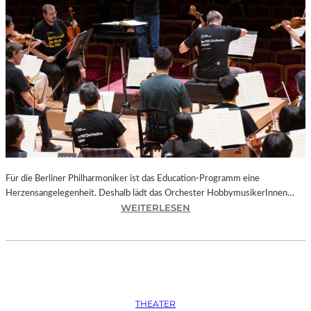
E
N
N
A
T
U
R
W
U
N
D
E
Für die Berliner Philharmoniker ist das Education-Programm eine
R
Herzensangelegen­heit. Deshalb lädt das Orchester HobbymusikerInnen…
:
WEITERLESEN
S
A
L
Z
B
U
THEATER
R