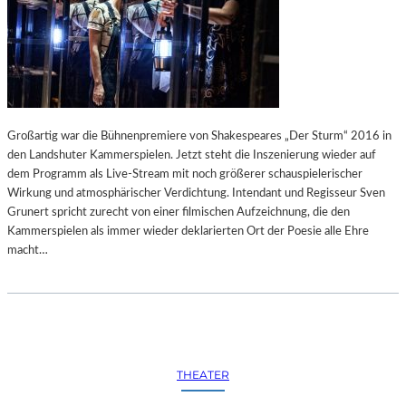
–
B
E
P
H
I
L
Großartig war die Bühnenpremiere von Shakespeares „Der Sturm“ 2016 in
“
den Landshuter Kammerspielen. Jetzt steht die Inszenierung wieder auf
E
dem Programm als Live-Stream mit noch größerer schauspielerischer
R
Wirkung und atmosphärischer Verdichtung. Intendant und Regisseur Sven
M
Grunert spricht zurecht von einer filmischen Aufzeichnung, die den
Ö
Kammerspielen als immer wieder deklarierten Ort der Poesie alle Ehre
G
macht…
L
I
C
H
T
H
O
THEATER
B
B