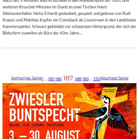
Nach fast 9 Minuten Solo-Kruschelei in den Manuskripten am Tisch, drei
weiteren Kruschel-Minuten im Duett an zwei Tischen feiert
Alleinunterhalter Heinz Erhardt gedoubelt, gespielt und gelesen von Rudi
Knauss und Matthias Kupfer ein Comeback als Livestream in den Landshuter
Kammerspielen. Schwarz gekleidet vor schwarzem Hintergrund, der sich am
Bildschirm zuweilen als Büro der 60er Jahre…
187
Vorherige Seite
Nächste Seite
1
…
185
186
188
189
…
230