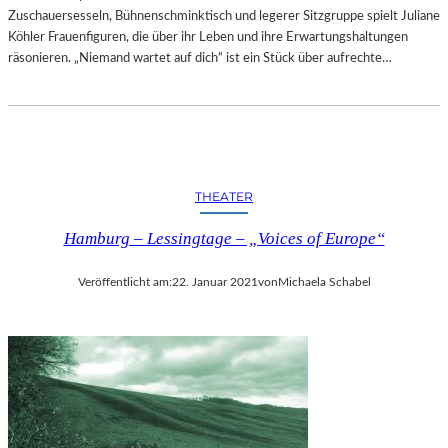
T
Zuschauersesseln, Bühnenschminktisch und legerer Sitzgruppe spielt Juliane
E
Köhler Frauenfiguren, die über ihr Leben und ihre Erwartungshaltungen
R
räsonieren. „Niemand wartet auf dich“ ist ein Stück über aufrechte…
-
F
E
S
T
S
THEATER
P
I
Hamburg – Lessingtage – „Voices of Europe“
E
L
E
Veröffentlicht am:
22. Januar 2021
von
Michaela Schabel
N
2
0
2
6
D
A