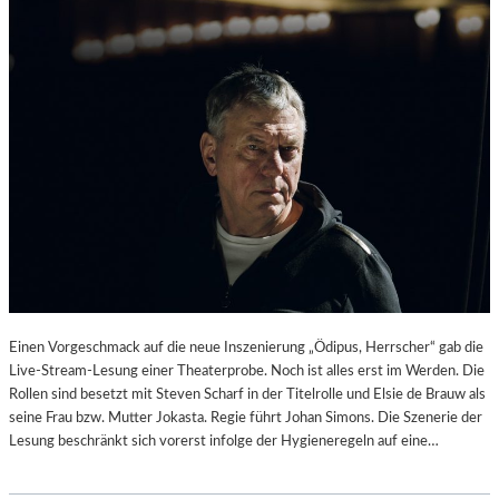
Einen Vorgeschmack auf die neue Inszenierung „Ödipus, Herrscher“ gab die
Live-Stream-Lesung einer Theaterprobe. Noch ist alles erst im Werden. Die
Rollen sind besetzt mit Steven Scharf in der Titelrolle und Elsie de Brauw als
seine Frau bzw. Mutter Jokasta. Regie führt Johan Simons. Die Szenerie der
Lesung beschränkt sich vorerst infolge der Hygieneregeln auf eine…