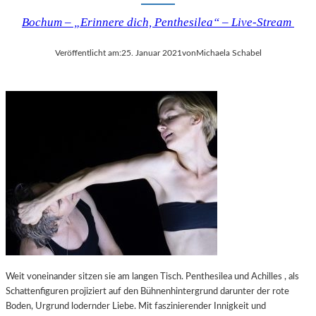
G
Bochum – „Erinnere dich, Penthesilea“ – Live-Stream
–
D
Veröffentlicht am:
25. Januar 2021
von
Michaela Schabel
A
S
E
D
U
C
A
T
I
O
N
P
R
O
G
Weit voneinander sitzen sie am langen Tisch. Penthesilea und Achilles , als
R
Schattenfiguren projiziert auf den Bühnenhintergrund darunter der rote
A
Boden, Urgrund lodernder Liebe. Mit faszinierender Innigkeit und
M