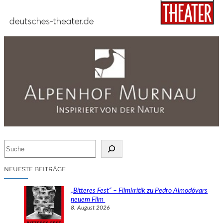
S
u
c
NEUESTE BEITRÄGE
h
e
„Bitteres Fest“ – Filmkritik zu Pedro Almodóvars
n
neuem Film
8. August 2026