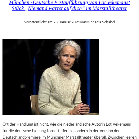
München -Deutsche Erstaufführung von Lot Vekemans‘
Y
Stück „Niemand wartet auf dich“ im Marstalltheater
M
U
Veröffentlicht am:
23. Januar 2021
von
Michaela Schabel
S
I
K
E
R
I
N
N
E
N
B
E
I
D
E
N
Ort der Handlung ist nicht, wie die niederländische Autorin Lot Vekemans
O
für die deutsche Fassung fordert, Berlin, sondern in der Version der
S
Deutschlandpremiere im Münchner Marstalltheater überall. Zwischen leeren