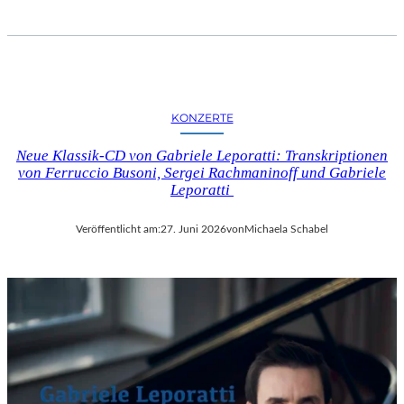
KONZERTE
Neue Klassik-CD von Gabriele Leporatti: Transkriptionen
von Ferruccio Busoni, Sergei Rachmaninoff und Gabriele
Leporatti
Veröffentlicht am:
27. Juni 2026
von
Michaela Schabel