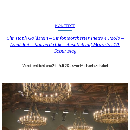
E
R
N
K
KONZERTE
R
I
Christoph Goldstein – Sinfonieorchester Pietro e Paolo –
T
Landshut – Konzertkritik – Ausblick auf Mozarts 270.
I
Geburtstag
K
–
C
Veröffentlicht am:
29. Juli 2026
von
Michaela Schabel
H
A
R
L
E
S
G
O
U
N