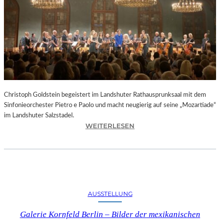
O
D
S
„
F
A
U
S
T
Christoph Goldstein begeistert im Landshuter Rathausprunksaal mit dem
“
Sinfonieorchester Pietro e Paolo und macht neugierig auf seine „Mozartiade“
A
im Landshuter Salzstadel.
N
:
WEITERLESEN
D
C
E
H
R
R
B
I
A
S
Y
T
E
AUSSTELLUNG
O
R
P
I
Galerie Kornfeld Berlin – Bilder der mexikanischen
H
S