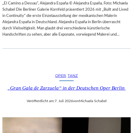
H
„El Camino a Dessau“, Alejandra España © Alejandra España, Foto: Michaela
E
E
Schabel Die Berliner Galerie Kornfeld präsentiert 2026 mit „Built and Lived
N
S
in Continuity“ die erste Einzelausstellung der mexikanischen Malerin
–
T
Alejandra España in Deutschland. Alejandra España in Berlin überrascht
O
E
durch Vielseitigkeit. Man glaubt drei verschiedene künstlerische
P
R
Handschriften zu sehen, aber alle Exponate, vorwiegend Malerei und…
E
P
R
I
N
E
F
T
E
R
S
O
T
OPER
, 
TANZ
E
S
P
P
„Gran Gala de Zarzuela“ in der Deutschen Oper Berlin
A
I
O
E
Veröffentlicht am:
7. Juli 2026
von
Michaela Schabel
L
L
O
E
–
2
L
0
A
2