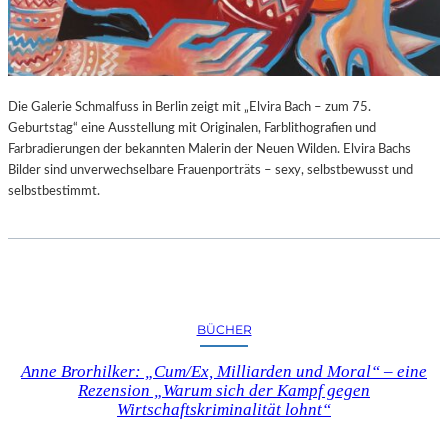
G
E
B
U
R
Die Galerie Schmalfuss in Berlin zeigt mit „Elvira Bach – zum 75.
T
Geburtstag“ eine Ausstellung mit Originalen, Farblithografien und
S
Farbradierungen der bekannten Malerin der Neuen Wilden. Elvira Bachs
T
Bilder sind unverwechselbare Frauenporträts – sexy, selbstbewusst und
A
selbstbestimmt.
G
BÜCHER
Anne Brorhilker: „Cum/Ex, Milliarden und Moral“ – eine
Rezension „Warum sich der Kampf gegen
Wirtschaftskriminalität lohnt“