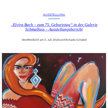
U
S
B
AUSSTELLUNG
L
I
„Elvira Bach – zum 75. Geburtstag“ in der Galerie
Schmalfuss – Ausstellungsbericht
C
K
A
Veröffentlicht am:
5. Juli 2026
von
Michaela Schabel
U
F
M
O
Z
A
R
T
S
2
7
0
.