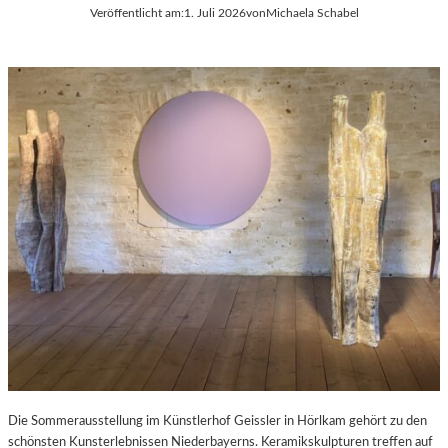
Veröffentlicht am:
1. Juli 2026
von
Michaela Schabel
Die Sommerausstellung im Künstlerhof Geissler in Hörlkam gehört zu den
schönsten Kunsterlebnissen Niederbayerns. Keramikskulpturen treffen auf