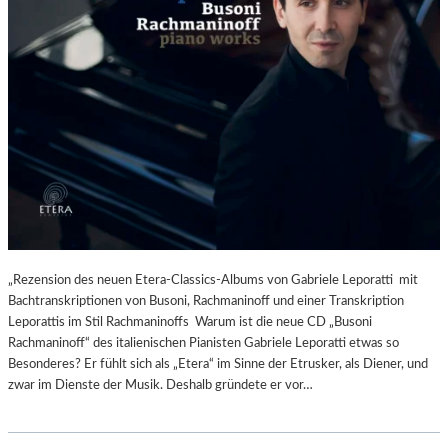
„Rezension des neuen Etera-Classics-Albums von Gabriele Leporatti mit
Bachtranskriptionen von Busoni, Rachmaninoff und einer Transkription
Leporattis im Stil Rachmaninoffs Warum ist die neue CD „Busoni
Rachmaninoff“ des italienischen Pianisten Gabriele Leporatti etwas so
Besonderes? Er fühlt sich als „Etera“ im Sinne der Etrusker, als Diener, und
zwar im Dienste der Musik. Deshalb gründete er vor…