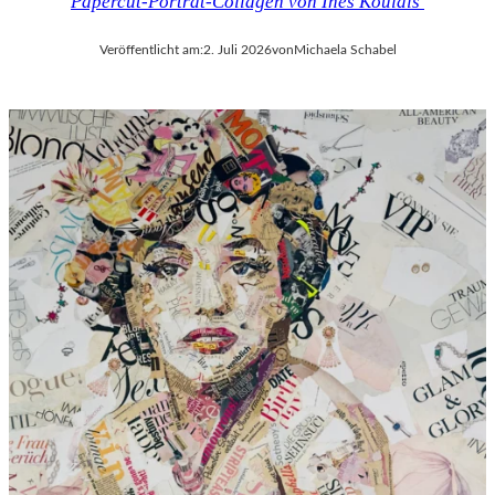
Papercut-Porträt-Collagen von Ines Kouidis
Veröffentlicht am:
2. Juli 2026
von
Michaela Schabel