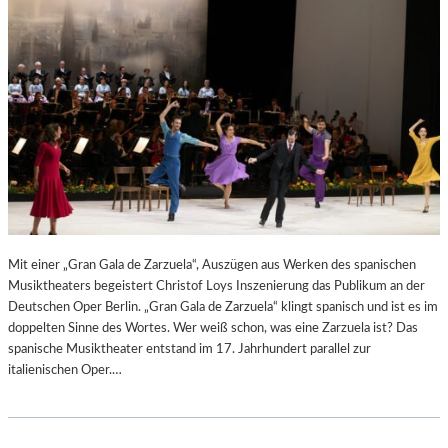
N
6
D
S
H
U
T
–
K
O
N
Z
E
R
Mit einer „Gran Gala de Zarzuela“, Auszügen aus Werken des spanischen
T
Musiktheaters begeistert Christof Loys Inszenierung das Publikum an der
K
Deutschen Oper Berlin. „Gran Gala de Zarzuela“ klingt spanisch und ist es im
R
doppelten Sinne des Wortes. Wer weiß schon, was eine Zarzuela ist? Das
I
spanische Musiktheater entstand im 17. Jahrhundert parallel zur
T
italienischen Oper.…
I
K
–
A