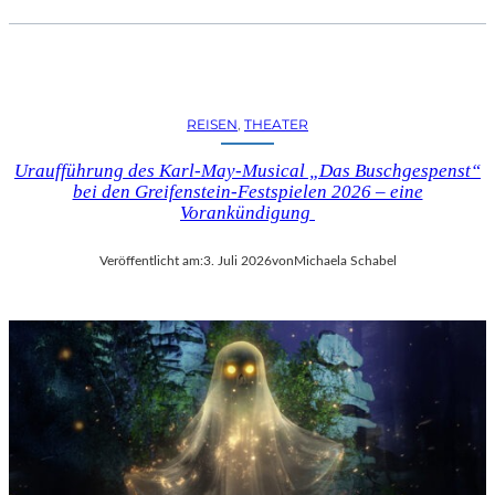
REISEN
, 
THEATER
Uraufführung des Karl-May-Musical „Das Buschgespenst“
bei den Greifenstein-Festspielen 2026 – eine
Vorankündigung
Veröffentlicht am:
3. Juli 2026
von
Michaela Schabel