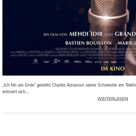
N
D
R
E
I
T
E
R
I
N
D
E
R
„Ich bin am Ende“ gesteht Charles Aznavour seiner Schwester am Telefon.
H
erinnert sich…
:
WEITERLESEN
E
M
I
E
L
H
I
D
G
I
G