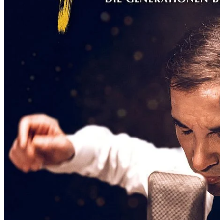
G
E
O
R
G
T
H
U
M
B
A
C
H
U
N
D
R
A
I
M
U