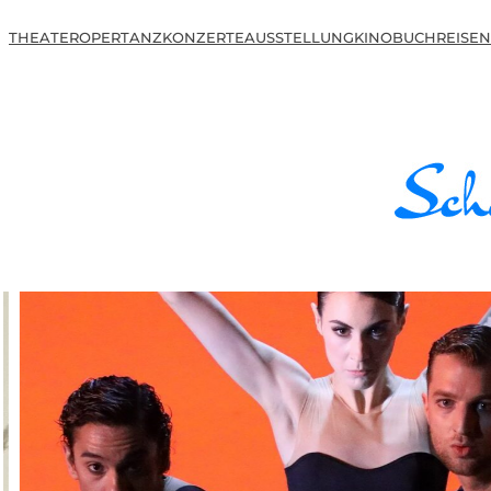
THEATER
OPER
TANZ
KONZERTE
AUSSTELLUNG
KINO
BUCH
REISEN