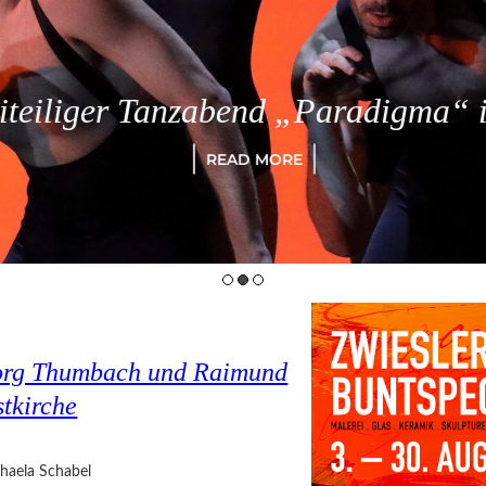
eiliger Tanzabend „Paradigma“ in
READ MORE
eorg Thumbach und Raimund
stkirche
haela Schabel