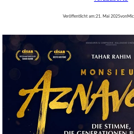
A
D
L
Veröffentlicht am:
21. Mai 2025
von
Mic
U
C
E
M
“
–
A
R
B
E
I
T
E
N
V
O
N