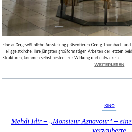
Eine außergewöhnliche Ausstellung präsentieren Georg Thumbach und 
Heiliggeistkirche. Ihre jüngsten großformatigen Arbeiten der letzten be
Strukturen, kommen selbst bestens zur Wirkung und entwickeln…
:
WEITERLESEN
L
A
N
D
S
H
KINO
U
T
Mehdi Idir – „Monsieur Aznavour“ – eine
–
„
verzauberte