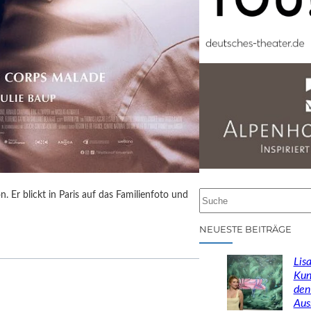
 Er blickt in Paris auf das Familienfoto und
S
u
c
NEUESTE BEITRÄGE
h
e
Lisa
n
Kun
den
Aus