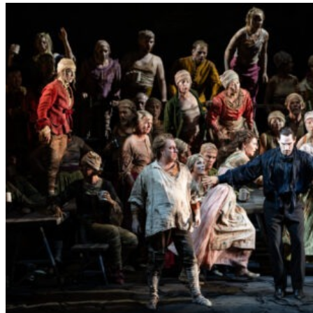
L
E
R
S
„
E
R
S
T
E
L
E
T
Z
T
E
S
E
K
U