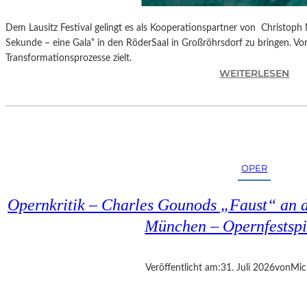
Dem Lausitz Festival gelingt es als Kooperationspartner von Christoph 
Sekunde – eine Gala“ in den RöderSaal in Großröhrsdorf zu bringen. Vorb
Transformationsprozesse zielt.
:
WEITERLESEN
C
H
R
I
S
T
OPER
O
P
Opernkritik – Charles Gounods „Faust“ an d
H
M
München – Opernfestspi
A
R
T
Veröffentlicht am:
31. Juli 2026
von
Mic
H
A