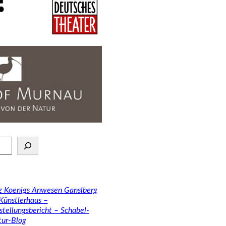
tz Koenigs Anwesen Ganslberg
 Künstlerhaus –
stellungsbericht – Schabel-
tur-Blog