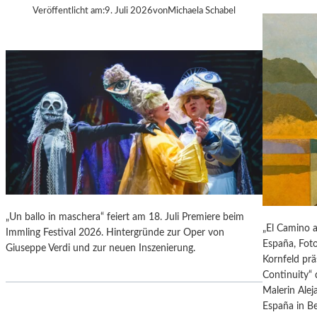
R
Veröffentlicht am:
9. Juli 2026
von
Michaela Schabel
R
D
L
A
E
S
S
L
G
A
O
U
U
S
N
I
O
T
D
Z
S
F
„
E
F
S
A
„Un ballo in maschera“ feiert am 18. Juli Premiere beim
T
„El Camino 
U
Immling Festival 2026. Hintergründe zur Oper von
I
España, Foto
S
Giuseppe Verdi und zur neuen Inszenierung.
V
Kornfeld prä
T
A
Continuity“ 
“
L
Malerin Alej
A
D
España in Be
N