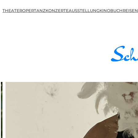
THEATER
OPER
TANZ
KONZERTE
AUSSTELLUNG
KINO
BUCH
REISEN