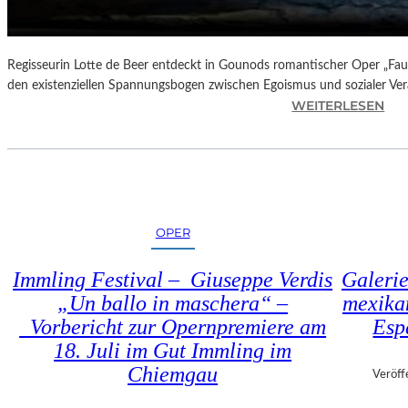
N
D
E
–
Regisseurin Lotte de Beer entdeckt in Gounods romantischer Oper „Faus
E
den existenziellen Spannungsbogen zwischen Egoismus und sozialer Ve
I
:
WEITERLESEN
N
O
E
P
G
E
A
R
L
N
A
K
OPER
“
R
:
I
Immling Festival – Giuseppe Verdis
Galerie
W
T
„Un ballo in maschera“ –
mexika
A
I
R
Vorbericht zur Opernpremiere am
Esp
K
U
–
18. Juli im Gut Immling im
M
C
Chiemgau
Veröff
F
H
Ü
A