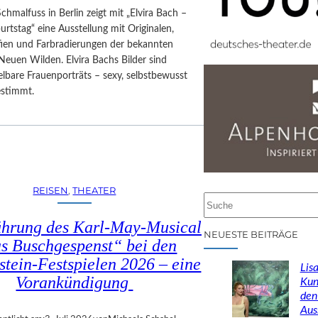
Schmalfuss in Berlin zeigt mit „Elvira Bach –
rtstag“ eine Ausstellung mit Originalen,
afien und Farbradierungen der bekannten
Neuen Wilden. Elvira Bachs Bilder sind
lbare Frauenporträts – sexy, selbstbewusst
estimmt.
REISEN
, 
THEATER
S
u
ührung des Karl-May-Musical
c
NEUESTE BEITRÄGE
s Buschgespenst“ bei den
h
stein-Festspielen 2026 – eine
e
Lisa
n
Vorankündigung
Kun
den
Aus