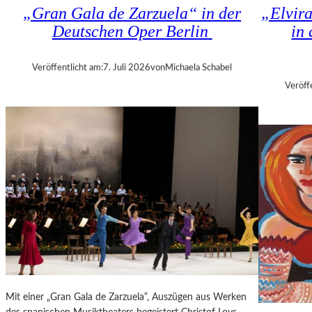
K
„Gran Gala de Zarzuela“ in der
„Elvir
N
H
Deutschen Oper Berlin
in
D
I
S
Z
H
A
Veröffentlicht am:
7. Juli 2026
von
Michaela Schabel
U
N
Veröff
T
I
–
S
K
H
O
V
N
I
Z
L
E
I
R
T
I
K
N
R
B
I
E
T
R
I
L
Mit einer „Gran Gala de Zarzuela“, Auszügen aus Werken
K
I