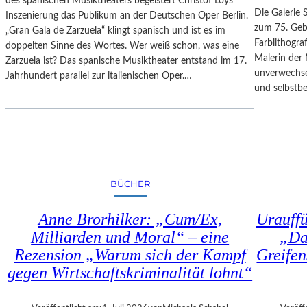
des spanischen Musiktheaters begeistert Christof Loys
–
N
Die Galerie 
Inszenierung das Publikum an der Deutschen Oper Berlin.
A
–
zum 75. Gebu
„Gran Gala de Zarzuela“ klingt spanisch und ist es im
U
A
Farblithogr
doppelten Sinne des Wortes. Wer weiß schon, was eine
S
U
Malerin der 
Zarzuela ist? Das spanische Musiktheater entstand im 17.
B
S
unverwechse
Jahrhundert parallel zur italienischen Oper.…
L
S
und selbstb
I
T
C
E
K
L
A
L
U
U
F
N
BÜCHER
M
G
O
„
Anne Brorhilker: „Cum/Ex,
Urauff
Z
D
A
Milliarden und Moral“ – eine
„Da
O
R
Rezension „Warum sich der Kampf
Greifen
U
T
B
gegen Wirtschaftskriminalität lohnt“
S
L
2
E