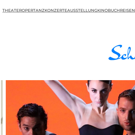
THEATER
OPER
TANZ
KONZERTE
AUSSTELLUNG
KINO
BUCH
REISEN