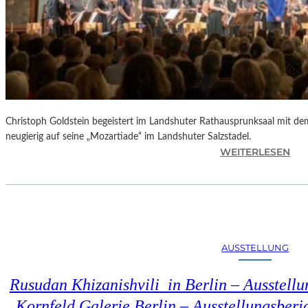
Christoph Goldstein begeistert im Landshuter Rathausprunksaal mit de
neugierig auf seine „Mozartiade“ im Landshuter Salzstadel.
:
WEITERLESEN
C
H
R
I
S
T
AUSSTELLUNG
O
P
Rusudan Khizanishvili in Berlin – Ausstell
H
G
Kornfeld Galerie Berlin – Ausstellungsberi