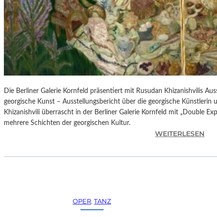
H
E
S
T
E
R
P
I
E
Die Berliner Galerie Kornfeld präsentiert mit Rusudan Khizanishvilis A
T
georgische Kunst – Ausstellungsbericht über die georgische Künstlerin
R
Khizanishvili überrascht in der Berliner Galerie Kornfeld mit „Double Ex
O
mehrere Schichten der georgischen Kultur.
E
:
WEITERLESEN
P
R
A
U
O
S
L
U
O
D
–
A
OPER
, 
TANZ
L
N
A