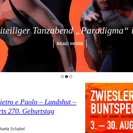
eiliger Tanzabend „Paradigma“ in
READ MORE
ietro e Paolo – Landshut –
rts 270. Geburtstag
haela Schabel