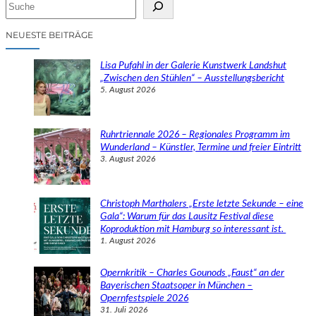
S
u
c
NEUESTE BEITRÄGE
h
e
Lisa Pufahl in der Galerie Kunstwerk Landshut
n
„Zwischen den Stühlen“ – Ausstellungsbericht
5. August 2026
Ruhrtriennale 2026 – Regionales Programm im
Wunderland – Künstler, Termine und freier Eintritt
3. August 2026
Christoph Marthalers „Erste letzte Sekunde – eine
Gala“: Warum für das Lausitz Festival diese
Koproduktion mit Hamburg so interessant ist.
1. August 2026
Opernkritik – Charles Gounods „Faust“ an der
Bayerischen Staatsoper in München –
Opernfestspiele 2026
31. Juli 2026