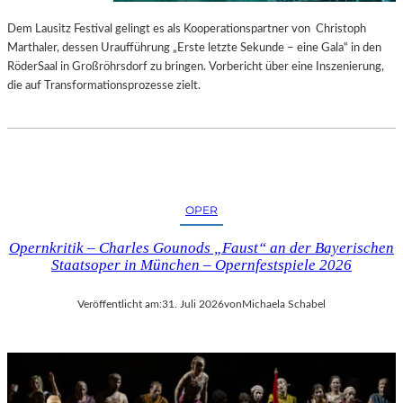
S
E
T
S
Dem Lausitz Festival gelingt es als Kooperationspartner von Christoph
E
P
Marthaler, dessen Uraufführung „Erste letzte Sekunde – eine Gala“ in den
L
R
RöderSaal in Großröhrsdorf zu bringen. Vorbericht über eine Inszenierung,
L
O
die auf Transformationsprozesse zielt.
U
G
N
R
G
A
S
M
B
M
E
I
OPER
R
M
I
W
Opernkritik – Charles Gounods „Faust“ an der Bayerischen
C
U
Staatsoper in München – Opernfestspiele 2026
H
N
T
D
Veröffentlicht am:
31. Juli 2026
von
Michaela Schabel
E
R
L
A
N