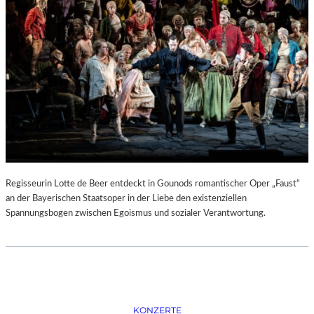
D
–
K
Ü
N
S
T
L
E
R
,
T
E
Regisseurin Lotte de Beer entdeckt in Gounods romantischer Oper „Faust“
R
an der Bayerischen Staatsoper in der Liebe den existenziellen
M
Spannungsbogen zwischen Egoismus und sozialer Verantwortung.
I
N
E
U
N
D
F
KONZERTE