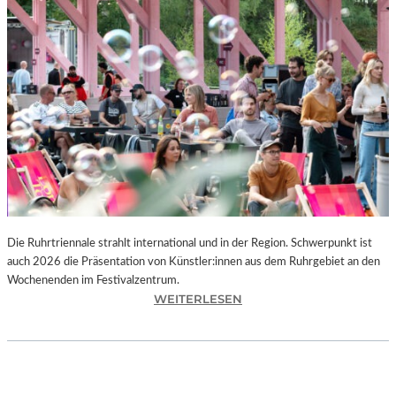
I
E
K
U
N
S
T
W
E
R
K
L
A
N
Die Ruhrtriennale strahlt international und in der Region. Schwerpunkt ist
D
auch 2026 die Präsentation von Künstler:innen aus dem Ruhrgebiet an den
S
Wochenenden im Festivalzentrum.
H
:
WEITERLESEN
U
R
T
U
„
H
Z
R
W
T