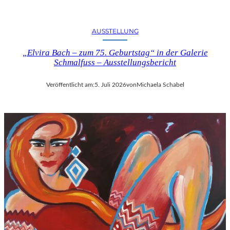
U
S
B
AUSSTELLUNG
L
I
„Elvira Bach – zum 75. Geburtstag“ in der Galerie
Schmalfuss – Ausstellungsbericht
C
K
A
Veröffentlicht am:
5. Juli 2026
von
Michaela Schabel
U
F
M
O
Z
A
R
T
S
2
7
0
.