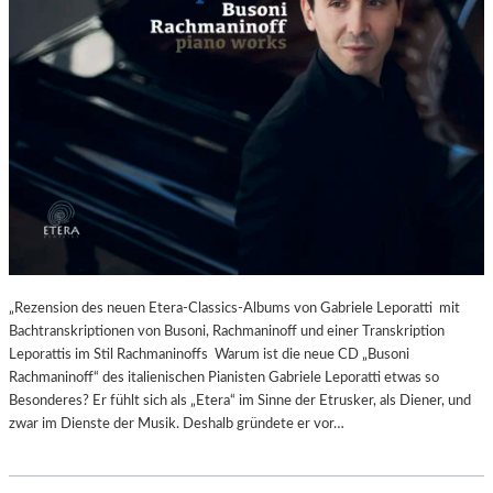
„Rezension des neuen Etera-Classics-Albums von Gabriele Leporatti mit
Bachtranskriptionen von Busoni, Rachmaninoff und einer Transkription
Leporattis im Stil Rachmaninoffs Warum ist die neue CD „Busoni
Rachmaninoff“ des italienischen Pianisten Gabriele Leporatti etwas so
Besonderes? Er fühlt sich als „Etera“ im Sinne der Etrusker, als Diener, und
zwar im Dienste der Musik. Deshalb gründete er vor…