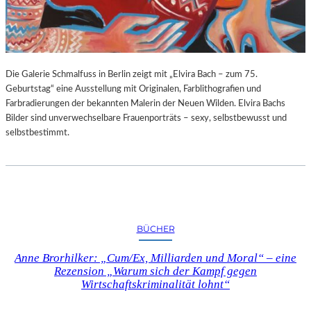
G
E
B
U
R
Die Galerie Schmalfuss in Berlin zeigt mit „Elvira Bach – zum 75.
T
Geburtstag“ eine Ausstellung mit Originalen, Farblithografien und
S
Farbradierungen der bekannten Malerin der Neuen Wilden. Elvira Bachs
T
Bilder sind unverwechselbare Frauenporträts – sexy, selbstbewusst und
A
selbstbestimmt.
G
BÜCHER
Anne Brorhilker: „Cum/Ex, Milliarden und Moral“ – eine
Rezension „Warum sich der Kampf gegen
Wirtschaftskriminalität lohnt“