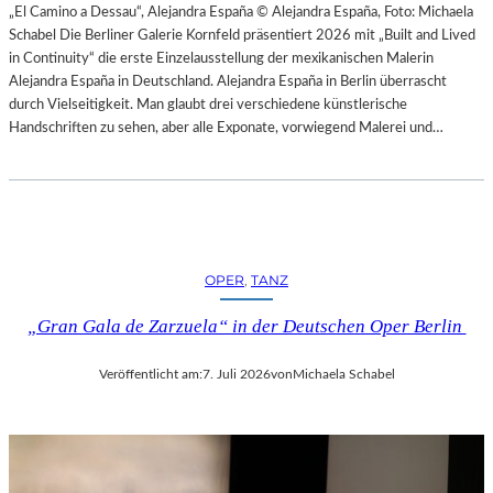
H
„El Camino a Dessau“, Alejandra España © Alejandra España, Foto: Michaela
E
E
Schabel Die Berliner Galerie Kornfeld präsentiert 2026 mit „Built and Lived
N
S
in Continuity“ die erste Einzelausstellung der mexikanischen Malerin
–
T
Alejandra España in Deutschland. Alejandra España in Berlin überrascht
O
E
durch Vielseitigkeit. Man glaubt drei verschiedene künstlerische
P
R
Handschriften zu sehen, aber alle Exponate, vorwiegend Malerei und…
E
P
R
I
N
E
F
T
E
R
S
O
T
OPER
, 
TANZ
E
S
P
P
„Gran Gala de Zarzuela“ in der Deutschen Oper Berlin
A
I
O
E
Veröffentlicht am:
7. Juli 2026
von
Michaela Schabel
L
L
O
E
–
2
L
0
A
2