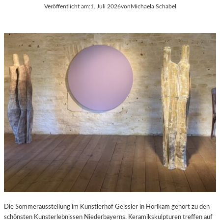
Veröffentlicht am:
1. Juli 2026
von
Michaela Schabel
Die Sommerausstellung im Künstlerhof Geissler in Hörlkam gehört zu den
schönsten Kunsterlebnissen Niederbayerns. Keramikskulpturen treffen auf