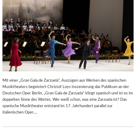
N
6
D
S
H
U
T
–
K
O
N
Z
E
R
Mit einer „Gran Gala de Zarzuela“, Auszügen aus Werken des spanischen
T
Musiktheaters begeistert Christof Loys Inszenierung das Publikum an der
K
Deutschen Oper Berlin. „Gran Gala de Zarzuela“ klingt spanisch und ist es im
R
doppelten Sinne des Wortes. Wer weiß schon, was eine Zarzuela ist? Das
I
spanische Musiktheater entstand im 17. Jahrhundert parallel zur
T
italienischen Oper.…
I
K
–
A