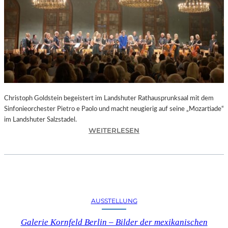
O
D
S
„
F
A
U
S
T
Christoph Goldstein begeistert im Landshuter Rathausprunksaal mit dem
“
Sinfonieorchester Pietro e Paolo und macht neugierig auf seine „Mozartiade“
A
im Landshuter Salzstadel.
N
:
WEITERLESEN
D
C
E
H
R
R
B
I
A
S
Y
T
E
AUSSTELLUNG
O
R
P
I
Galerie Kornfeld Berlin – Bilder der mexikanischen
H
S