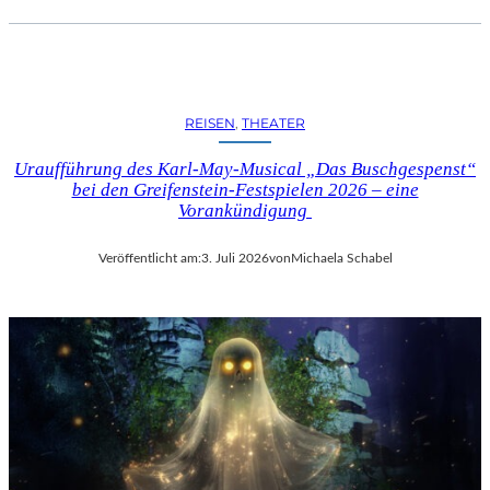
REISEN
, 
THEATER
Uraufführung des Karl-May-Musical „Das Buschgespenst“
bei den Greifenstein-Festspielen 2026 – eine
Vorankündigung
Veröffentlicht am:
3. Juli 2026
von
Michaela Schabel