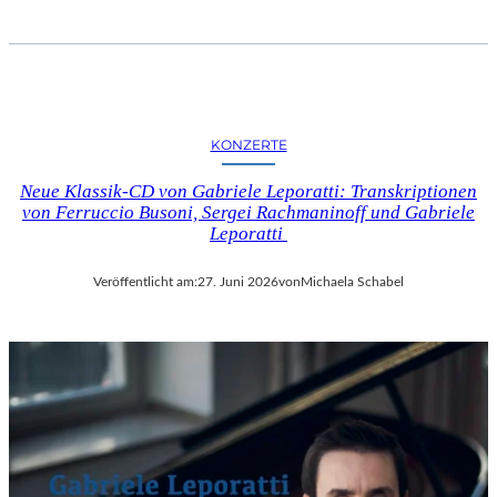
KONZERTE
Neue Klassik-CD von Gabriele Leporatti: Transkriptionen
von Ferruccio Busoni, Sergei Rachmaninoff und Gabriele
Leporatti
Veröffentlicht am:
27. Juni 2026
von
Michaela Schabel