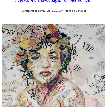
Papercut-Porträt-Collagen von Ines Kouidis
Veröffentlicht am:
2. Juli 2026
von
Michaela Schabel