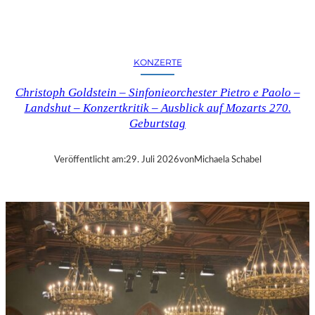
E
R
N
K
KONZERTE
R
I
Christoph Goldstein – Sinfonieorchester Pietro e Paolo –
T
Landshut – Konzertkritik – Ausblick auf Mozarts 270.
I
Geburtstag
K
–
C
Veröffentlicht am:
29. Juli 2026
von
Michaela Schabel
H
A
R
L
E
S
G
O
U
N