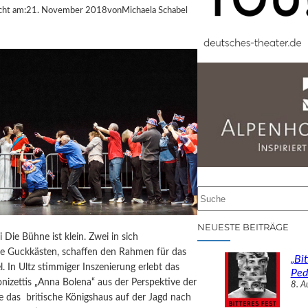
cht am:
21. November 2018
von
Michaela Schabel
S
u
c
NEUESTE BEITRÄGE
i Die Bühne ist klein. Zwei in sich
h
te Guckkästen, schaffen den Rahmen für das
e
„Bit
el. In Ultz stimmiger Inszenierung erlebt das
n
Ped
izettis „Anna Bolena“ aus der Perspektive der
8. A
ie das britische Königshaus auf der Jagd nach