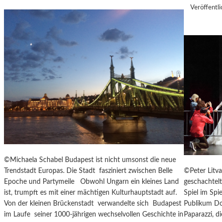
I
M
Veröffentli
N
A
S
S
Z
K
E
Ö
N
C
I
K
E
S
R
A
T
G
Z
I
U
T
R
A
E
T
R
I
©Michaela Schabel Budapest ist nicht umsonst die neue
Ö
O
©Peter Litva
Trendstadt Europas. Die Stadt fasziniert zwischen Belle
F
N
geschachtel
Epoche und Partymeile Obwohl Ungarn ein kleines Land
F
S
Spiel im Spi
ist, trumpft es mit einer mächtigen Kulturhauptstadt auf.
N
S
Publikum Don
Von der kleinen Brückenstadt verwandelte sich Budapest
U
T
Paparazzi, d
im Laufe seiner 1000-jährigen wechselvollen Geschichte in
N
Ü