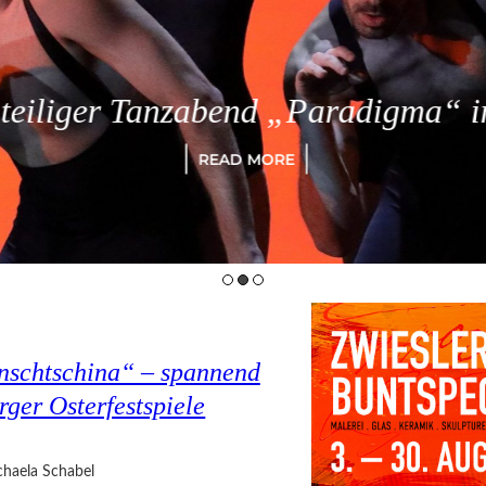
eiliger Tanzabend „Paradigma“ in
READ MORE
nschtschina“ – spannend
rger Osterfestspiele
haela Schabel