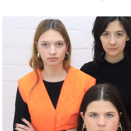
S
T
M
U
S
S
O
R
G
S
K
I
S
„
C
H
O
W
A
N