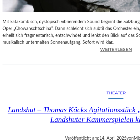
Mit katakombisch, dystopisch vibrierendem Sound beginnt die Salzburg
Oper „Chowanschtschina“. Dann schleicht sich subtil das Orchester ein
erhellt sich fragmentarisch, entschwindet und lenkt den Blick auf das 
musikalisch untermalten Sonnenaufgang. Sofort wird klar…
:
WEITERLESEN
S
A
L
Z
B
U
THEATER
R
G
Landshut – Thomas Köcks Agitationsstück „u
–
M
Landshuter Kammerspielen kl
O
D
E
Veröffentlicht am:
14. April 2025
von
Mic