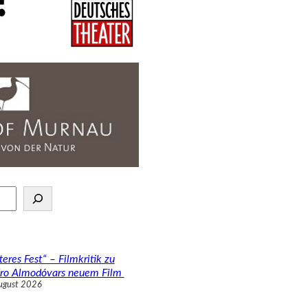
teres Fest“ – Filmkritik zu
ro Almodóvars neuem Film
ugust 2026