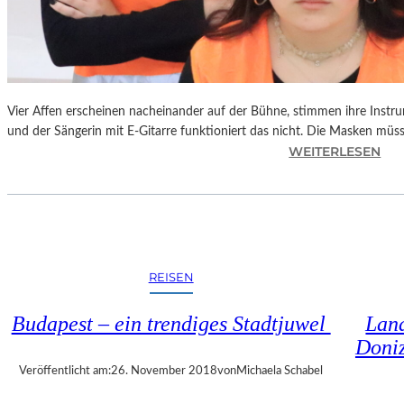
S
C
H
T
S
C
Vier Affen erscheinen nacheinander auf der Bühne, stimmen ihre Instr
H
und der Sängerin mit E-Gitarre funktioniert das nicht. Die Masken mü
I
:
WEITERLESEN
N
L
A
A
“
N
–
D
S
S
P
H
REISEN
A
U
N
T
Budapest – ein trendiges Stadtjuwel
Land
N
–
Doniz
E
T
N
H
Veröffentlicht am:
26. November 2018
von
Michaela Schabel
D
O