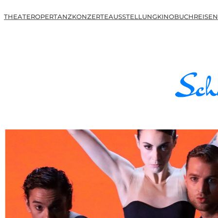
THEATER
OPER
TANZ
KONZERTE
AUSSTELLUNG
KINO
BUCH
REISEN