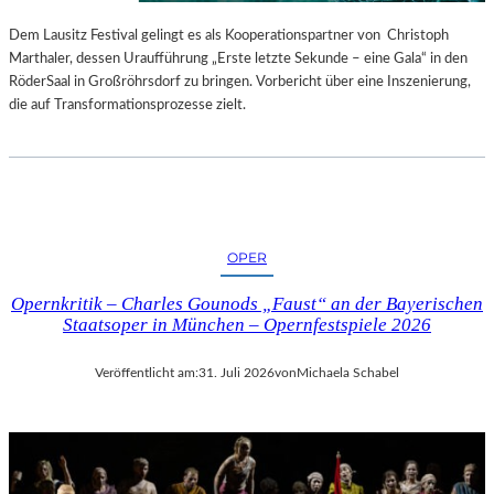
S
E
T
S
Dem Lausitz Festival gelingt es als Kooperationspartner von Christoph
E
P
Marthaler, dessen Uraufführung „Erste letzte Sekunde – eine Gala“ in den
L
R
RöderSaal in Großröhrsdorf zu bringen. Vorbericht über eine Inszenierung,
L
O
die auf Transformationsprozesse zielt.
U
G
N
R
G
A
S
M
B
M
E
I
OPER
R
M
I
W
Opernkritik – Charles Gounods „Faust“ an der Bayerischen
C
U
Staatsoper in München – Opernfestspiele 2026
H
N
T
D
Veröffentlicht am:
31. Juli 2026
von
Michaela Schabel
E
R
L
A
N