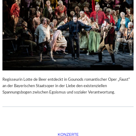
D
–
K
Ü
N
S
T
L
E
R
,
T
E
Regisseurin Lotte de Beer entdeckt in Gounods romantischer Oper „Faust“
R
an der Bayerischen Staatsoper in der Liebe den existenziellen
M
Spannungsbogen zwischen Egoismus und sozialer Verantwortung.
I
N
E
U
N
D
F
KONZERTE