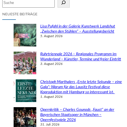
S
u
c
NEUESTE BEITRÄGE
h
e
Lisa Pufahl in der Galerie Kunstwerk Landshut
n
„Zwischen den Stühlen“ – Ausstellungsbericht
5. August 2026
Ruhrtriennale 2026 – Regionales Programm im
Wunderland – Künstler, Termine und freier Eintritt
3. August 2026
Christoph Marthalers „Erste letzte Sekunde – eine
Gala“: Warum für das Lausitz Festival diese
Koproduktion mit Hamburg so interessant ist.
1. August 2026
Opernkritik – Charles Gounods „Faust“ an der
Bayerischen Staatsoper in München –
Opernfestspiele 2026
31. Juli 2026