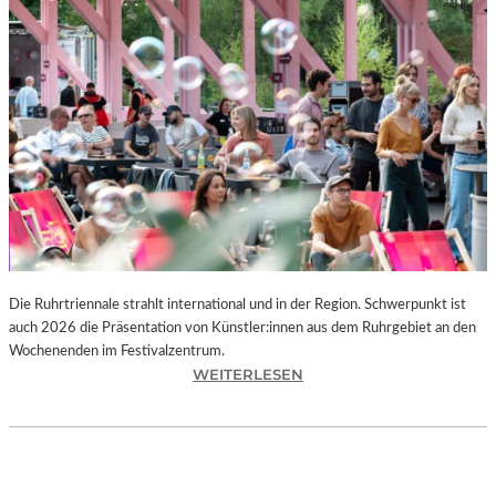
I
E
K
U
N
S
T
W
E
R
K
L
A
N
Die Ruhrtriennale strahlt international und in der Region. Schwerpunkt ist
D
auch 2026 die Präsentation von Künstler:innen aus dem Ruhrgebiet an den
S
Wochenenden im Festivalzentrum.
H
:
WEITERLESEN
U
R
T
U
„
H
Z
R
W
T