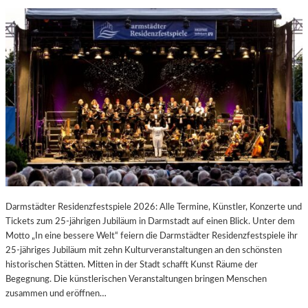
Darmstädter Residenzfestspiele 2026: Alle Termine, Künstler, Konzerte und
Tickets zum 25-jährigen Jubiläum in Darmstadt auf einen Blick. Unter dem
Motto „In eine bessere Welt“ feiern die Darmstädter Residenzfestspiele ihr
25-jähriges Jubiläum mit zehn Kulturveranstaltungen an den schönsten
historischen Stätten. Mitten in der Stadt schafft Kunst Räume der
Begegnung. Die künstlerischen Veranstaltungen bringen Menschen
zusammen und eröffnen…