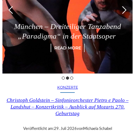
en – Dreiteiliger Tanzabend
Tr
adigma“ in der Staatsoper
READ MORE
KONZERTE
Christoph Goldstein – Sinfonieorchester Pietro e Paolo –
Landshut – Konzertkritik – Ausblick auf Mozarts 270.
Geburtstag
Veröffentlicht am:
29. Juli 2026
von
Michaela Schabel