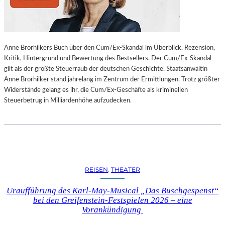
L
L
U
N
Anne Brorhilkers Buch über den Cum/Ex-Skandal im Überblick. Rezension,
G
Kritik, Hintergrund und Bewertung des Bestsellers. Der Cum/Ex-Skandal
S
gilt als der größte Steuerraub der deutschen Geschichte. Staatsanwältin
B
Anne Brorhilker stand jahrelang im Zentrum der Ermittlungen. Trotz größter
E
Widerstände gelang es ihr, die Cum/Ex-Geschäfte als kriminellen
R
Steuerbetrug in Milliardenhöhe aufzudecken.
I
C
H
T
V
O
N
REISEN
, 
THEATER
S
C
Uraufführung des Karl-May-Musical „Das Buschgespenst“
H
bei den Greifenstein-Festspielen 2026 – eine
A
Vorankündigung
B