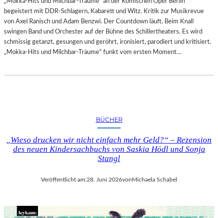
„Mokka-Hits und Milchbar-Träume“ an der Komischen Oper Berlin
begeistert mit DDR-Schlagern, Kabarett und Witz. Kritik zur Musikrevue
von Axel Ranisch und Adam Benzwi. Der Countdown läuft. Beim Knall
swingen Band und Orchester auf der Bühne des Schillertheaters. Es wird
schmissig getanzt, gesungen und geröhrt, ironisiert, parodiert und kritisiert.
„Mokka-Hits und Milchbar-Träume“ funkt vom ersten Moment…
BÜCHER
„Wieso drucken wir nicht einfach mehr Geld?“ – Rezension
des neuen Kindersachbuchs von Saskia Hödl und Sonja
Stangl
Veröffentlicht am:
28. Juni 2026
von
Michaela Schabel