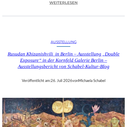
:
WEITERLESEN
C
H
R
I
S
T
AUSSTELLUNG
O
P
Rusudan Khizanishvili in Berlin – Ausstellung „Double
H
Exposure“ in der Kornfeld Galerie Berlin –
G
Ausstellungsbericht von Schabel-Kultur-Blog
O
L
D
Veröffentlicht am:
26. Juli 2026
von
Michaela Schabel
S
T
E
I
N
–
S