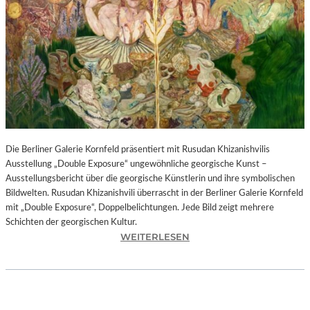
I
N
F
O
N
I
E
O
R
C
H
Die Berliner Galerie Kornfeld präsentiert mit Rusudan Khizanishvilis
E
Ausstellung „Double Exposure“ ungewöhnliche georgische Kunst –
S
Ausstellungsbericht über die georgische Künstlerin und ihre symbolischen
T
Bildwelten. Rusudan Khizanishvili überrascht in der Berliner Galerie Kornfeld
E
mit „Double Exposure“, Doppelbelichtungen. Jede Bild zeigt mehrere
R
Schichten der georgischen Kultur.
P
:
WEITERLESEN
I
R
E
U
T
S
R
U
O
D