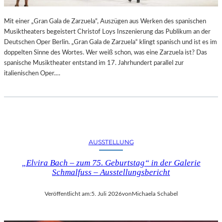
R
L
T
I
Mit einer „Gran Gala de Zarzuela“, Auszügen aus Werken des spanischen
K
N
Musiktheaters begeistert Christof Loys Inszenierung das Publikum an der
R
–
Deutschen Oper Berlin. „Gran Gala de Zarzuela“ klingt spanisch und ist es im
I
A
doppelten Sinne des Wortes. Wer weiß schon, was eine Zarzuela ist? Das
T
U
spanische Musiktheater entstand im 17. Jahrhundert parallel zur
I
S
italienischen Oper.…
K
S
–
T
A
E
U
L
S
L
B
U
L
N
AUSSTELLUNG
I
G
C
„Elvira Bach – zum 75. Geburtstag“ in der Galerie
„
K
Schmalfuss – Ausstellungsbericht
D
A
O
U
U
Veröffentlicht am:
5. Juli 2026
von
Michaela Schabel
F
B
M
L