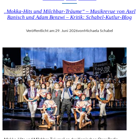
„Mokka-Hits und Milchbar-Träume“ – Musikrevue von Axel
Ranisch und Adam Benzwi – Kritik: Schabel-Kutlur-Blog
Veröffentlicht am:
29. Juni 2026
von
Michaela Schabel