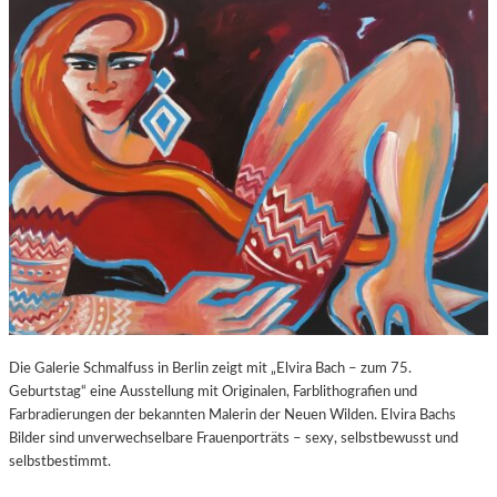
O
E
Z
E
A
X
R
P
T
O
S
S
2
U
7
R
0
E
.
“
G
I
E
N
B
D
U
E
R
R
T
K
Die Galerie Schmalfuss in Berlin zeigt mit „Elvira Bach – zum 75.
S
O
Geburtstag“ eine Ausstellung mit Originalen, Farblithografien und
T
R
Farbradierungen der bekannten Malerin der Neuen Wilden. Elvira Bachs
A
N
Bilder sind unverwechselbare Frauenporträts – sexy, selbstbewusst und
G
F
selbstbestimmt.
E
L