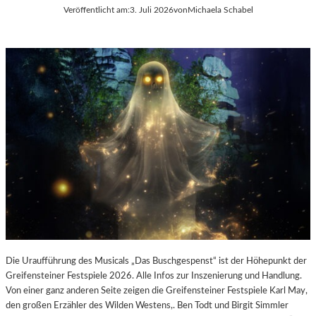
E
Veröffentlicht am:
3. Juli 2026
von
Michaela Schabel
L
-
K
U
L
T
U
R
-
B
L
O
G
Die Uraufführung des Musicals „Das Buschgespenst“ ist der Höhepunkt der
Greifensteiner Festspiele 2026. Alle Infos zur Inszenierung und Handlung.
Von einer ganz anderen Seite zeigen die Greifensteiner Festspiele Karl May,
den großen Erzähler des Wilden Westens,. Ben Todt und Birgit Simmler