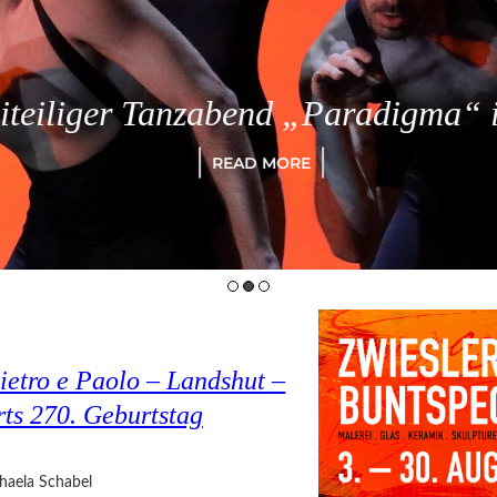
eiliger Tanzabend „Paradigma“ in
READ MORE
ietro e Paolo – Landshut –
rts 270. Geburtstag
haela Schabel