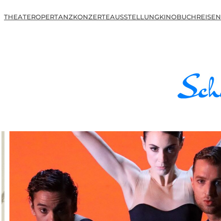
THEATER
OPER
TANZ
KONZERTE
AUSSTELLUNG
KINO
BUCH
REISEN