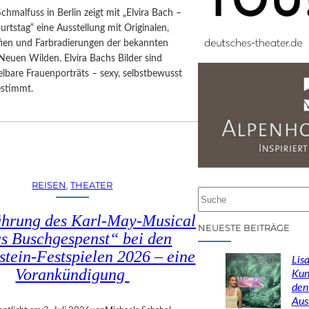
Schmalfuss in Berlin zeigt mit „Elvira Bach –
rtstag“ eine Ausstellung mit Originalen,
afien und Farbradierungen der bekannten
Neuen Wilden. Elvira Bachs Bilder sind
lbare Frauenporträts – sexy, selbstbewusst
estimmt.
REISEN
, 
THEATER
S
u
ührung des Karl-May-Musical
c
NEUESTE BEITRÄGE
s Buschgespenst“ bei den
h
stein-Festspielen 2026 – eine
e
Lisa
n
Vorankündigung
Kun
den
Aus