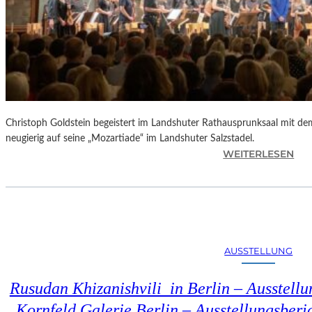
Christoph Goldstein begeistert im Landshuter Rathausprunksaal mit de
neugierig auf seine „Mozartiade“ im Landshuter Salzstadel.
:
WEITERLESEN
C
H
R
I
S
T
AUSSTELLUNG
O
P
Rusudan Khizanishvili in Berlin – Ausstell
H
G
Kornfeld Galerie Berlin – Ausstellungsberi