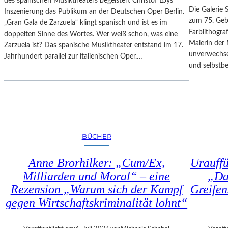
des spanischen Musiktheaters begeistert Christof Loys
–
N
Die Galerie 
Inszenierung das Publikum an der Deutschen Oper Berlin.
A
–
zum 75. Gebu
„Gran Gala de Zarzuela“ klingt spanisch und ist es im
U
A
Farblithogr
doppelten Sinne des Wortes. Wer weiß schon, was eine
S
U
Malerin der 
Zarzuela ist? Das spanische Musiktheater entstand im 17.
B
S
unverwechse
Jahrhundert parallel zur italienischen Oper.…
L
S
und selbstb
I
T
C
E
K
L
A
L
U
U
F
N
BÜCHER
M
G
O
„
Anne Brorhilker: „Cum/Ex,
Urauff
Z
D
A
Milliarden und Moral“ – eine
„Da
O
R
Rezension „Warum sich der Kampf
Greifen
U
T
B
gegen Wirtschaftskriminalität lohnt“
S
L
2
E