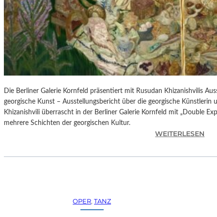
H
E
S
T
E
R
P
I
E
Die Berliner Galerie Kornfeld präsentiert mit Rusudan Khizanishvilis A
T
georgische Kunst – Ausstellungsbericht über die georgische Künstlerin
R
Khizanishvili überrascht in der Berliner Galerie Kornfeld mit „Double Ex
O
mehrere Schichten der georgischen Kultur.
E
:
WEITERLESEN
P
R
A
U
O
S
L
U
O
D
–
A
OPER
, 
TANZ
L
N
A