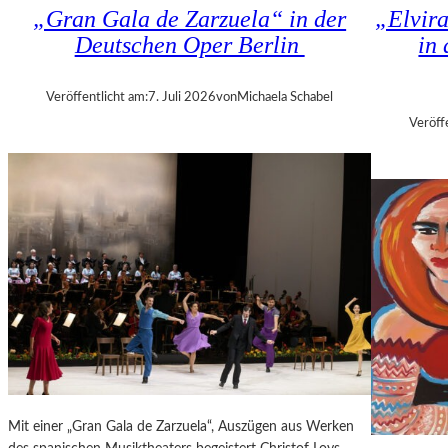
K
„Gran Gala de Zarzuela“ in der
„Elvir
N
H
Deutschen Oper Berlin
in
D
I
S
Z
H
A
Veröffentlicht am:
7. Juli 2026
von
Michaela Schabel
U
N
Veröff
T
I
–
S
K
H
O
V
N
I
Z
L
E
I
R
T
I
K
N
R
B
I
E
T
R
I
L
Mit einer „Gran Gala de Zarzuela“, Auszügen aus Werken
K
I