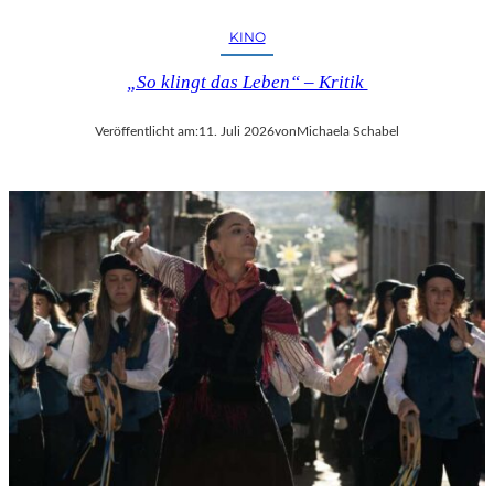
KINO
„So klingt das Leben“ – Kritik
Veröffentlicht am:
11. Juli 2026
von
Michaela Schabel