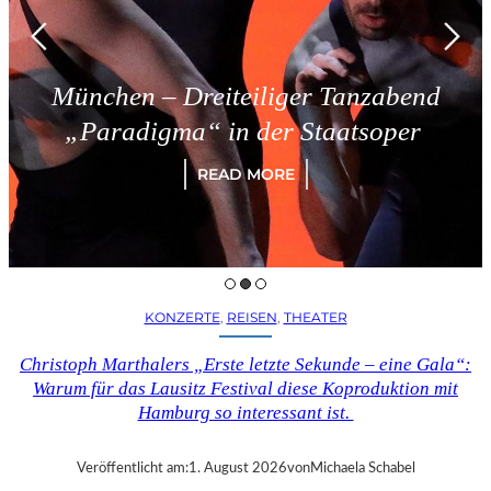
chen – Dreiteiliger Tanzabend
aradigma“ in der Staatsoper
READ MORE
KONZERTE
, 
REISEN
, 
THEATER
Christoph Marthalers „Erste letzte Sekunde – eine Gala“:
Warum für das Lausitz Festival diese Koproduktion mit
Hamburg so interessant ist.
Veröffentlicht am:
1. August 2026
von
Michaela Schabel