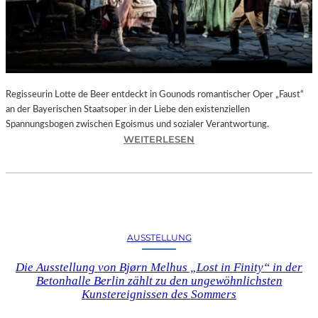
T
E
L
E
T
Z
T
Regisseurin Lotte de Beer entdeckt in Gounods romantischer Oper „Faust“
E
an der Bayerischen Staatsoper in der Liebe den existenziellen
S
Spannungsbogen zwischen Egoismus und sozialer Verantwortung.
E
:
WEITERLESEN
K
O
U
P
N
E
D
R
E
N
–
K
AUSSTELLUNG
E
R
I
I
Die Ausstellung von Bjørn Melhus „Lost in Finity“ in der
N
T
Betonhalle Berlin zählt zu den ungewöhnlichsten
E
I
Kunstereignissen des Sommers
G
K
A
–