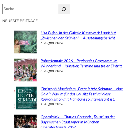
S
u
c
NEUESTE BEITRÄGE
h
e
Lisa Pufahl in der Galerie Kunstwerk Landshut
n
„Zwischen den Stühlen“ – Ausstellungsbericht
5. August 2026
Ruhrtriennale 2026 – Regionales Programm im
Wunderland – Künstler, Termine und freier Eintritt
3. August 2026
Christoph Marthalers „Erste letzte Sekunde – eine
Gala“: Warum für das Lausitz Festival diese
Koproduktion mit Hamburg so interessant ist.
1. August 2026
Opernkritik – Charles Gounods „Faust“ an der
Bayerischen Staatsoper in München –
Opernfestspiele 2026