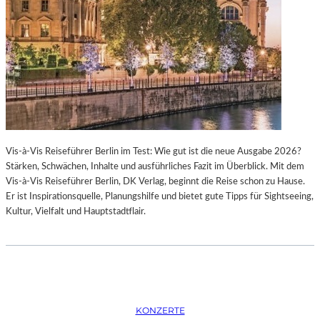
K
S
T
O
I
P
O
E
N
R
M
I
I
N
T
M
H
Ü
A
N
Vis-à-Vis Reiseführer Berlin im Test: Wie gut ist die neue Ausgabe 2026?
M
C
Stärken, Schwächen, Inhalte und ausführliches Fazit im Überblick. Mit dem
B
H
Vis-à-Vis Reiseführer Berlin, DK Verlag, beginnt die Reise schon zu Hause.
U
E
Er ist Inspirationsquelle, Planungshilfe und bietet gute Tipps für Sightseeing,
R
N
Kultur, Vielfalt und Hauptstadtflair.
G
–
S
O
O
P
I
E
N
R
T
N
E
F
KONZERTE
R
E