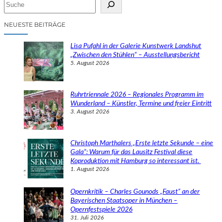
S
u
c
NEUESTE BEITRÄGE
h
e
Lisa Pufahl in der Galerie Kunstwerk Landshut
n
„Zwischen den Stühlen“ – Ausstellungsbericht
5. August 2026
Ruhrtriennale 2026 – Regionales Programm im
Wunderland – Künstler, Termine und freier Eintritt
3. August 2026
Christoph Marthalers „Erste letzte Sekunde – eine
Gala“: Warum für das Lausitz Festival diese
Koproduktion mit Hamburg so interessant ist.
1. August 2026
Opernkritik – Charles Gounods „Faust“ an der
Bayerischen Staatsoper in München –
Opernfestspiele 2026
31. Juli 2026