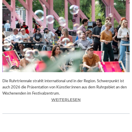
I
E
K
U
N
S
T
W
E
R
K
L
A
N
Die Ruhrtriennale strahlt international und in der Region. Schwerpunkt ist
D
auch 2026 die Präsentation von Künstler:innen aus dem Ruhrgebiet an den
S
Wochenenden im Festivalzentrum.
H
:
WEITERLESEN
U
R
T
U
„
H
Z
R
W
T