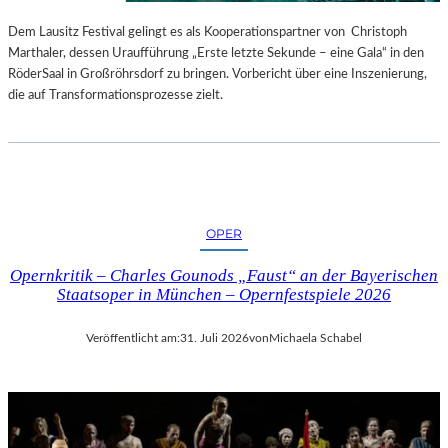
S
E
T
S
Dem Lausitz Festival gelingt es als Kooperationspartner von Christoph
E
P
Marthaler, dessen Uraufführung „Erste letzte Sekunde – eine Gala“ in den
L
R
RöderSaal in Großröhrsdorf zu bringen. Vorbericht über eine Inszenierung,
L
O
die auf Transformationsprozesse zielt.
U
G
N
R
G
A
S
M
B
M
E
I
OPER
R
M
I
W
Opernkritik – Charles Gounods „Faust“ an der Bayerischen
C
U
Staatsoper in München – Opernfestspiele 2026
H
N
T
D
Veröffentlicht am:
31. Juli 2026
von
Michaela Schabel
E
R
L
A
N