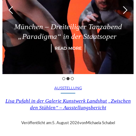
n – Dreiteiliger Tanzabend
Tri
digma“ in der Staatsoper
READ MORE
AUSSTELLUNG
Lisa Pufahl in der Galerie Kunstwerk Landshut „Zwischen
den Stühlen“ – Ausstellungsbericht
Veröffentlicht am:
5. August 2026
von
Michaela Schabel