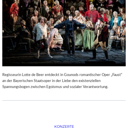
D
–
K
Ü
N
S
T
L
E
R
,
T
E
Regisseurin Lotte de Beer entdeckt in Gounods romantischer Oper „Faust“
R
an der Bayerischen Staatsoper in der Liebe den existenziellen
M
Spannungsbogen zwischen Egoismus und sozialer Verantwortung.
I
N
E
U
N
D
F
KONZERTE