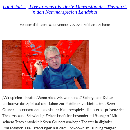
–
Landshut – „Livestreams als vierte Dimension des Theaters“
„
in den Kammerspielen Landshut
E
U
Veröffentlicht am:
18. November 2020
von
Michaela Schabel
R
O
P
E
A
N
R
E
A
L
I
T
„Wir spielen Theater. Wenn nicht wir, wer sonst.“ Solange der Kultur-
I
Lockdown das Spiel auf der Bühne vor Publikum verbietet, baut Sven
E
Grunert, Intendant der Landshuter Kammerspiele, die Internetpräsenz des
S
Theaters aus. „Schwierige Zeiten bedürfen besonderer Lösungen.“ Mit
“
seinem Team entwickelt Sven Grunert analoges Theater in digitaler
I
Präsentation. Die Erfahrungen aus dem Lockdown im Frühling zeigten…
M