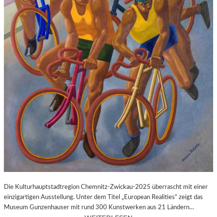
O
N
E
N
F
Ü
R
F
E
R
I
E
N
H
Ä
U
S
E
R
Die Kulturhauptstadtregion Chemnitz-Zwickau-2025 überrascht mit einer
?
einzigartigen Ausstellung. Unter dem Titel „European Realities“ zeigt das
Museum Gunzenhauser mit rund 300 Kunstwerken aus 21 Ländern…
: