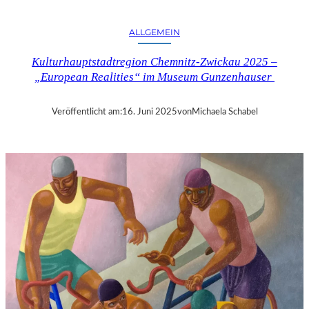
N
D
ALLGEMEIN
D
I
Kulturhauptstadtregion Chemnitz-Zwickau 2025 –
E
„European Realities“ im Museum Gunzenhauser
B
E
L
Veröffentlicht am:
16. Juni 2025
von
Michaela Schabel
I
E
B
T
E
S
T
E
N
R
E
G
I