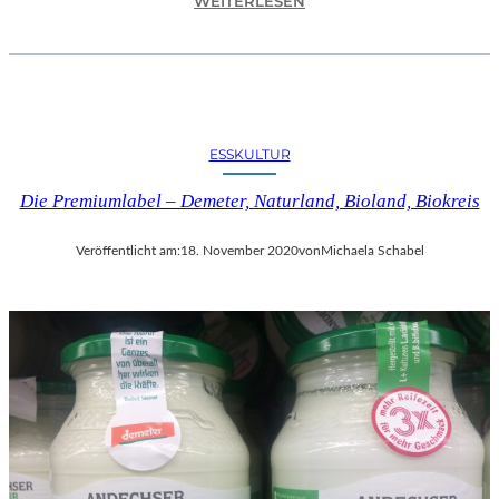
WEITERLESEN
K
U
L
T
U
R
ESSKULTUR
H
A
Die Premiumlabel – Demeter, Naturland, Bioland, Biokreis
U
P
Veröffentlicht am:
18. November 2020
von
Michaela Schabel
T
S
T
A
D
T
R
E
G
I
O