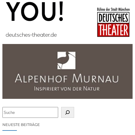
S
u
c
NEUESTE BEITRÄGE
h