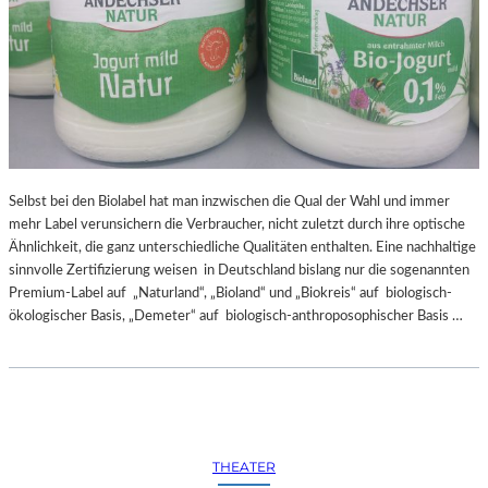
N
C
H
E
M
N
I
T
Z
Selbst bei den Biolabel hat man inzwischen die Qual der Wahl und immer
-
mehr Label verunsichern die Verbraucher, nicht zuletzt durch ihre optische
Z
Ähnlichkeit, die ganz unterschiedliche Qualitäten enthalten. Eine nachhaltige
W
sinnvolle Zertifizierung weisen in Deutschland bislang nur die sogenannten
I
Premium-Label auf „Naturland“, „Bioland“ und „Biokreis“ auf biologisch-
C
ökologischer Basis, „Demeter“ auf biologisch-anthroposophischer Basis …
K
A
U
2
0
2
THEATER
5