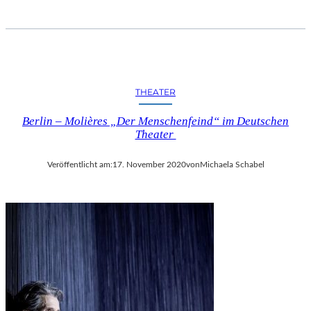
M
U
S
E
U
M
THEATER
G
U
Berlin – Molières „Der Menschenfeind“ im Deutschen
N
Theater
Z
E
Veröffentlicht am:
17. November 2020
von
Michaela Schabel
N
H
A
U
S
E
R