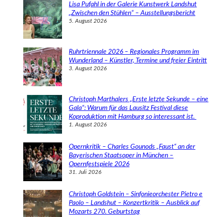
e
Lisa Pufahl in der Galerie Kunstwerk Landshut
n
„Zwischen den Stühlen“ – Ausstellungsbericht
5. August 2026
Ruhrtriennale 2026 – Regionales Programm im
Wunderland – Künstler, Termine und freier Eintritt
3. August 2026
Christoph Marthalers „Erste letzte Sekunde – eine
Gala“: Warum für das Lausitz Festival diese
Koproduktion mit Hamburg so interessant ist.
1. August 2026
Opernkritik – Charles Gounods „Faust“ an der
Bayerischen Staatsoper in München –
Opernfestspiele 2026
31. Juli 2026
Christoph Goldstein – Sinfonieorchester Pietro e
Paolo – Landshut – Konzertkritik – Ausblick auf
Mozarts 270. Geburtstag