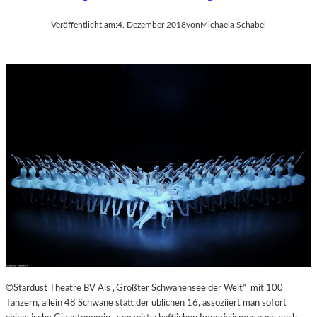
Veröffentlicht am:
4. Dezember 2018
von
Michaela Schabel
©Stardust Theatre BV Als „Größter Schwanensee der Welt“ mit 100
Tänzern, allein 48 Schwäne statt der üblichen 16, assoziiert man sofort