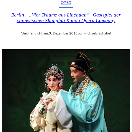
OPER
Berlin – „Vier Träume aus Linchuan“ Gastspiel der
chinesischen Shanghai Kunqu Opera Company
Veröffentlicht am:
3. Dezember 2018
von
Michaela Schabel