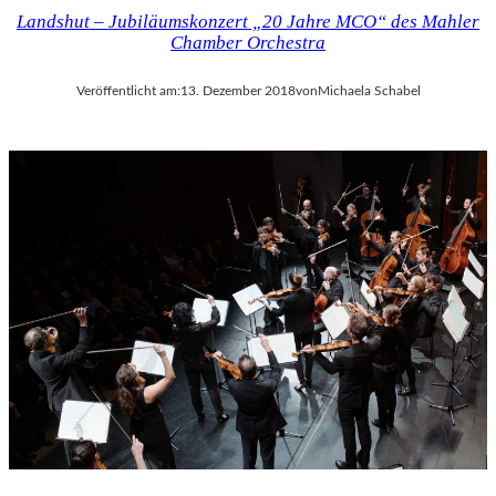
Landshut – Jubiläumskonzert „20 Jahre MCO“ des Mahler
Chamber Orchestra
Veröffentlicht am:
13. Dezember 2018
von
Michaela Schabel