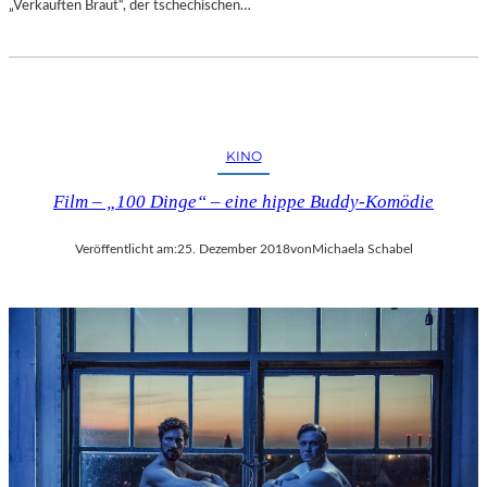
„Verkauften Braut“, der tschechischen…
E
N
T
D
E
C
K
KINO
E
Film – „100 Dinge“ – eine hippe Buddy-Komödie
N
Veröffentlicht am:
25. Dezember 2018
von
Michaela Schabel