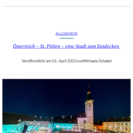
.
J
.
K
I
ALLGEMEIN
N
G
Österreich – St. Pölten – eine Stadt zum Entdecken
„
D
I
Veröffentlicht am:
16. April 2025
von
Michaela Schabel
E
Z
E
I
T
-
A
G
E
N
T