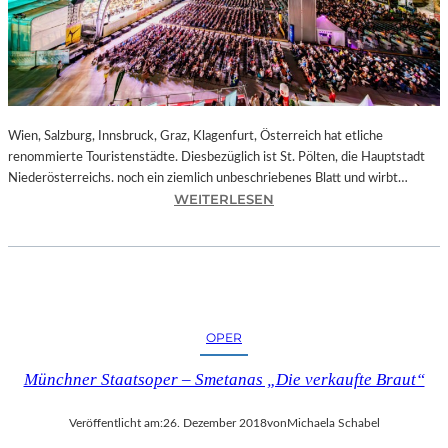
E
N
–
J
A
G
D
Wien, Salzburg, Innsbruck, Graz, Klagenfurt, Österreich hat etliche
U
renommierte Touristenstädte. Diesbezüglich ist St. Pölten, die Hauptstadt
M
Niederösterreichs. noch ein ziemlich unbeschriebenes Blatt und wirbt…
D
:
WEITERLESEN
E
Ö
N
S
E
T
I
E
F
R
F
R
OPER
E
E
L
I
Münchner Staatsoper – Smetanas „Die verkaufte Braut“
T
C
U
H
Veröffentlicht am:
26. Dezember 2018
von
Michaela Schabel
R
–