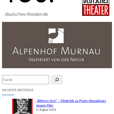
S
u
c
NEUESTE BEITRÄGE
h
e
„Bitteres Fest“ – Filmkritik zu Pedro Almodóvars
n
neuem Film
8. August 2026