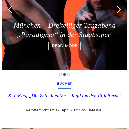
München – Dreiteiliger Tanzabend
„Paradigma“ in der Staatsoper
READ MORE
BÜCHER
S. J. King „Die Zeit-Agenten – Jagd um den Eiffelturm“
Veröffentlicht am:
17. April 2025
von
David Weil