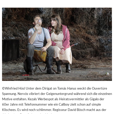
M
S
“
T
.
P
Ö
L
T
E
N
–
E
I
N
E
S
T
A
©Winfried Hösl Unter dem Dirigat on Tomás Hanus weckt die Ouvertüre
D
Spannung. Nervös vibriert der Geigenuntergrund während sich die einzelnen
T
Motive entfalten. Kezals Werbespot als Heiratsvermittler als Gigalo der
Z
60er Jahre mit Telefonnummer wie ein Callboy zielt schon auf simple
U
Klischees. Es wird noch schlimmer. Regisseur David Bösch macht aus der
M