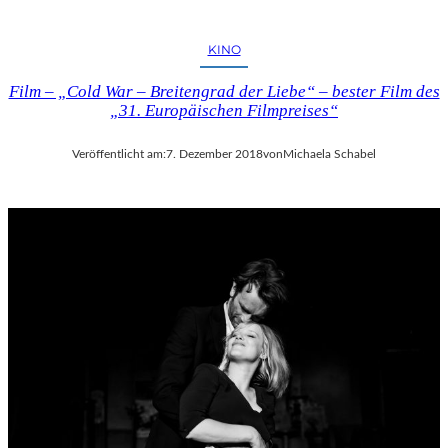
KINO
Film – „Cold War – Breitengrad der Liebe“ – bester Film des
„31. Europäischen Filmpreises“
Veröffentlicht am:
7. Dezember 2018
von
Michaela Schabel