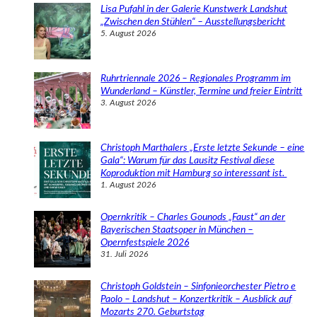
e
Lisa Pufahl in der Galerie Kunstwerk Landshut
n
„Zwischen den Stühlen“ – Ausstellungsbericht
5. August 2026
Ruhrtriennale 2026 – Regionales Programm im
Wunderland – Künstler, Termine und freier Eintritt
3. August 2026
Christoph Marthalers „Erste letzte Sekunde – eine
Gala“: Warum für das Lausitz Festival diese
Koproduktion mit Hamburg so interessant ist.
1. August 2026
Opernkritik – Charles Gounods „Faust“ an der
Bayerischen Staatsoper in München –
Opernfestspiele 2026
31. Juli 2026
Christoph Goldstein – Sinfonieorchester Pietro e
Paolo – Landshut – Konzertkritik – Ausblick auf
Mozarts 270. Geburtstag