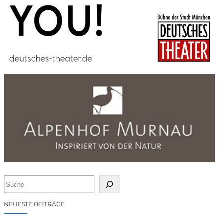
S
u
c
NEUESTE BEITRÄGE
h