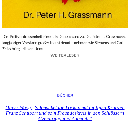
T
I
M
M
T
“
Die Politverdrossenheit nimmt in Deutschland zu. Dr. Peter H. Grassmann,
–
langjähriger Vorstand großer Industrieunternehmen wie Siemens und Carl
V
Zeiss bringt diesen Unmut…
O
:
WEITERLESEN
N
P
D
E
E
T
R
E
K
R
U
H
BÜCHER
N
.
S
G
Oliver Woog „Schmücket die Locken mit duftigen Kränzen
T
R
Franz Schubert und sein Freundeskreis in den Schlössern
I
A
Atzenbrugg und Aumühle“
M
S
A
S