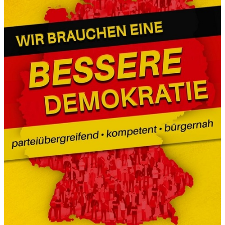
H
E
E
S
„
A
L
T
,
F
I
T
,
S
E
L
B
S
T
B
E
S