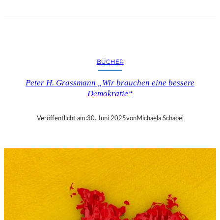
L
U
T
Z
K
A
BÜCHER
R
N
Peter H. Grassmann „Wir brauchen eine bessere
A
Demokratie“
U
C
H
Veröffentlicht am:
30. Juni 2025
von
Michaela Schabel
O
W
,
P
E
T
R
A
T