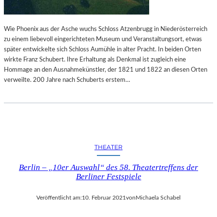
O
E
P
S
T
S
Wie Phoenix aus der Asche wuchs Schloss Atzenbrugg in Niederösterreich
I
E
zu einem liebevoll eingerichteten Museum und Veranstaltungsort, etwas
M
R
später entwickelte sich Schloss Aumühle in alter Pracht. In beiden Orten
I
E
wirkte Franz Schubert. Ihre Erhaltung als Denkmal ist zugleich eine
S
D
Hommage an den Ausnahmekünstler, der 1821 und 1822 an diesen Orten
M
E
verweilte. 200 Jahre nach Schuberts erstem…
U
M
S
O
Z
K
U
R
E
A
N
T
T
I
THEATER
W
E
I
“
Berlin – „10er Auswahl“ des 58. Theatertreffens der
C
Berliner Festspiele
K
E
Veröffentlicht am:
10. Februar 2021
von
Michaela Schabel
L
N