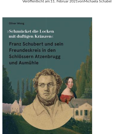
Veröffentlicht am:
11. Februar 2021
von
Michaela Schabel
L
M
T
A
E
N
R
N
E
„
I
W
N
I
E
R
N
B
E
R
N
A
T
U
W
C
I
H
C
E
K
N
L
E
U
I
N
N
G
E
S
B