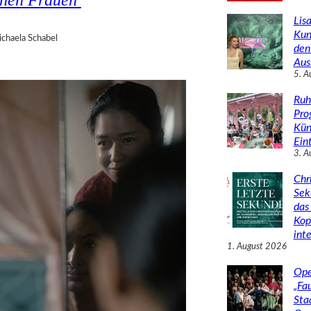
Lisa
Kun
chaela Schabel
den
Aus
5. A
Ruh
Pro
Kün
Eint
3. A
Chr
Sek
das 
Kop
inte
1. August 2026
Ope
„Fa
Sta