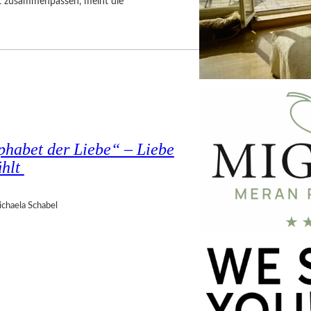
gut zusammenpassen, meint die
phabet der Liebe“ – Liebe
ählt
chaela Schabel