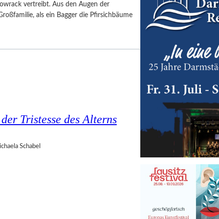
towrack vertreibt. Aus den Augen der
ßfamilie, als ein Bagger die Pfirsichbäume
der Tristesse des Alterns
chaela Schabel