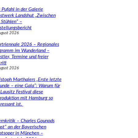
 Pufahl in der Galerie
stwerk Landshut „Zwischen
 Stühlen“ –
stellungsbericht
ugust 2026
rtriennale 2026 – Regionales
gramm im Wunderland –
stler, Termine und freier
ritt
ugust 2026
istoph Marthalers „Erste letzte
unde – eine Gala“: Warum für
Lausitz Festival diese
roduktion mit Hamburg so
ressant ist.
rnkritik – Charles Gounods
ust“ an der Bayerischen
atsoper in München –