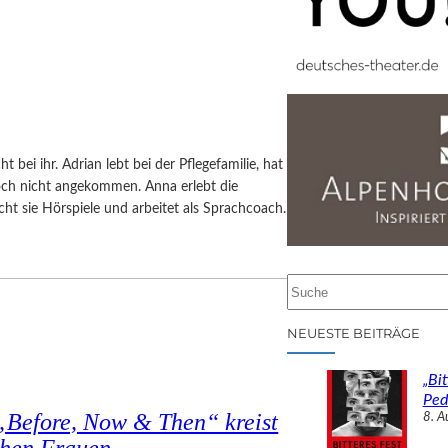
 bei ihr. Adrian lebt bei der Pflegefamilie, hat
noch nicht angekommen. Anna erlebt die
cht sie Hörspiele und arbeitet als Sprachcoach.
S
u
c
NEUESTE BEITRÄGE
h
e
„Bit
n
Ped
„Before, Now & Then“ kreist
8. A
schen Frauen