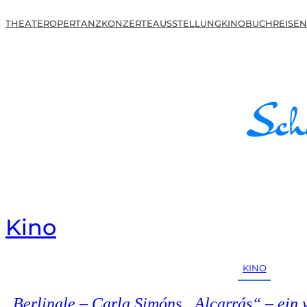
THEATER
OPER
TANZ
KONZERTE
AUSSTELLUNG
KINO
BUCH
REISEN
Kino
KINO
Berlinale – Carla Simóns „Alcarrás“ – ein 