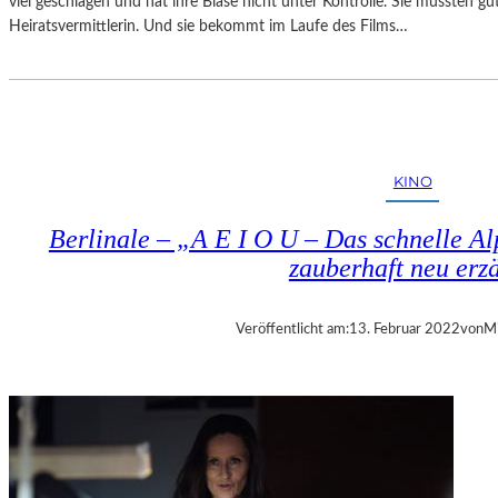
viel geschlagen und hat ihre Blase nicht unter Kontrolle. Sie müssten 
Heiratsvermittlerin. Und sie bekommt im Laufe des Films…
KINO
Berlinale – „A E I O U – Das schnelle Al
zauberhaft neu erz
Veröffentlicht am:
13. Februar 2022
von
Mi