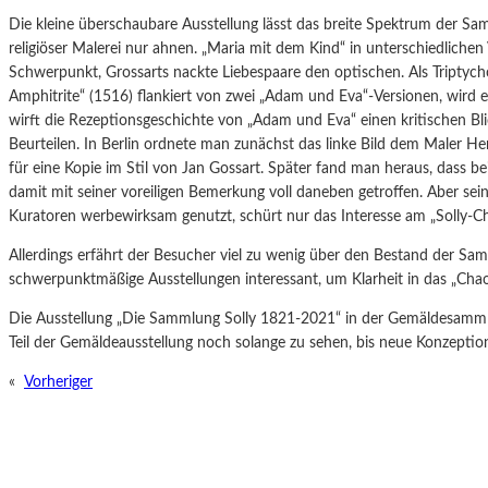
Die kleine überschaubare Ausstellung lässt das breite Spektrum der Sa
religiöser Malerei nur ahnen. „Maria mit dem Kind“ in unterschiedlichen
Schwerpunkt, Grossarts nackte Liebespaare den optischen. Als Triptych
Amphitrite“ (1516) flankiert von zwei „Adam und Eva“-Versionen, wird 
wirft die Rezeptionsgeschichte von „Adam und Eva“ einen kritischen Bl
Beurteilen. In Berlin ordnete man zunächst das linke Bild dem Maler Her
für eine Kopie im Stil von Jan Gossart. Später fand man heraus, dass b
damit mit seiner voreiligen Bemerkung voll daneben getroffen. Aber se
Kuratoren werbewirksam genutzt, schürt nur das Interesse am „Solly-Ch
Allerdings erfährt der Besucher viel zu wenig über den Bestand der S
schwerpunktmäßige Ausstellungen interessant, um Klarheit in das „Chao
Die Ausstellung „Die Sammlung Solly 1821-2021“ in der Gemäldesammlun
Teil der Gemäldeausstellung noch solange zu sehen, bis neue Konzeptio
«
Vorheriger