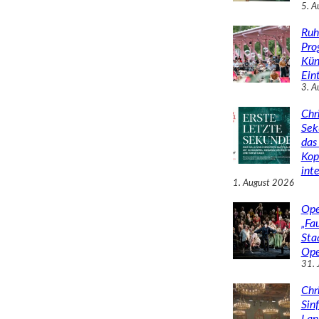
5. A
Ruh
Pro
Kün
Eint
3. A
Chr
Sek
das 
Kop
inte
1. August 2026
Ope
„Fa
Sta
Ope
31. 
Chr
Sin
Lan