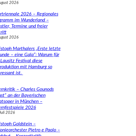
ugust 2026
rtriennale 2026 – Regionales
gramm im Wunderland –
stler, Termine und freier
ritt
ugust 2026
istoph Marthalers „Erste letzte
unde – eine Gala“: Warum für
Lausitz Festival diese
roduktion mit Hamburg so
ressant ist.
rnkritik – Charles Gounods
ust“ an der Bayerischen
atsoper in München –
rnfestspiele 2026
Juli 2026
istoph Goldstein –
fonieorchester Pietro e Paolo –
dshut – Konzertkritik –