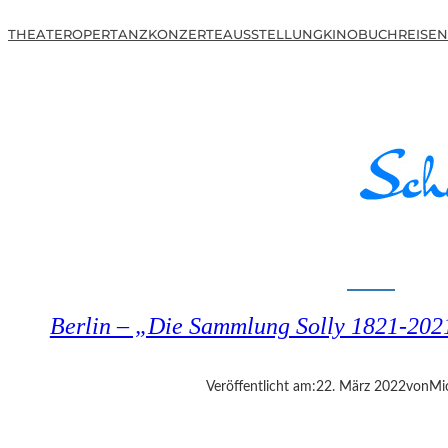
THEATER
OPER
TANZ
KONZERTE
AUSSTELLUNG
KINO
BUCH
REISEN
Berlin – „Die Sammlung Solly 1821-202
Veröffentlicht am:
22. März 2022
von
Mi