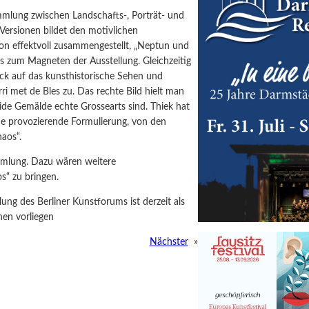
mmlung zwischen Landschafts-, Porträt- und
 Versionen bildet den motivlichen
on effektvoll zusammengestellt, „Neptun und
es zum Magneten der Ausstellung. Gleichzeitig
ick auf das kunsthistorische Sehen und
ri met de Bles zu. Das rechte Bild hielt man
eide Gemälde echte Grossearts sind. Thiek hat
ine provozierende Formulierung, von den
aos“.
ammlung. Dazu wären weitere
s“ zu bringen.
g des Berliner Kunstforums ist derzeit als
nen vorliegen
Nächster
»