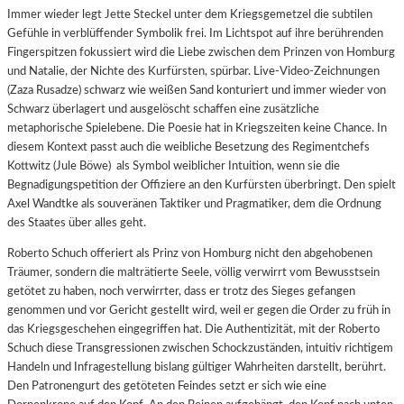
Immer wieder legt Jette Steckel unter dem Kriegsgemetzel die subtilen
Gefühle in verblüffender Symbolik frei. Im Lichtspot auf ihre berührenden
Fingerspitzen fokussiert wird die Liebe zwischen dem Prinzen von Homburg
und Natalie, der Nichte des Kurfürsten, spürbar. Live-Video-Zeichnungen
(Zaza Rusadze) schwarz wie weißen Sand konturiert und immer wieder von
Schwarz überlagert und ausgelöscht schaffen eine zusätzliche
metaphorische Spielebene. Die Poesie hat in Kriegszeiten keine Chance. In
diesem Kontext passt auch die weibliche Besetzung des Regimentchefs
Kottwitz (Jule Böwe) als Symbol weiblicher Intuition, wenn sie die
Begnadigungspetition der Offiziere an den Kurfürsten überbringt. Den spielt
Axel Wandtke als souveränen Taktiker und Pragmatiker, dem die Ordnung
des Staates über alles geht.
Roberto Schuch offeriert als Prinz von Homburg nicht den abgehobenen
Träumer, sondern die malträtierte Seele, völlig verwirrt vom Bewusstsein
getötet zu haben, noch verwirrter, dass er trotz des Sieges gefangen
genommen und vor Gericht gestellt wird, weil er gegen die Order zu früh in
das Kriegsgeschehen eingegriffen hat. Die Authentizität, mit der Roberto
Schuch diese Transgressionen zwischen Schockzuständen, intuitiv richtigem
Handeln und Infragestellung bislang gültiger Wahrheiten darstellt, berührt.
Den Patronengurt des getöteten Feindes setzt er sich wie eine