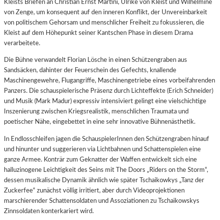
Kleists Briefen an Christian Ernst Martini, Ulrike von Kleist und Wilhelmine
von Zenge, um konsequent auf den inneren Konflikt, der Unvereinbarkeit
von politischem Gehorsam und menschlicher Freiheit zu fokussieren, die
Kleist auf dem Höhepunkt seiner Kantschen Phase in diesem Drama
verarbeitete.
Die Bühne verwandelt Florian Lösche in einen Schützengraben aus
Sandsäcken, dahinter der Feuerschein des Gefechts, knallende
Maschinengewehre, Flugangriffe, Maschinengetriebe eines vorbeifahrenden
Panzers. Die schauspielerische Präsenz durch Lichteffekte (Erich Schneider)
und Musik (Mark Madur) expressiv intensiviert gelingt eine vielschichtige
Inszenierung zwischen Kriegsrealistik, menschlichen Traumata und
poetischer Nähe, eingebettet in eine sehr innovative Bühnenästhetik.
In Endlosschleifen jagen die SchauspielerInnen den Schützengraben hinauf
und hinunter und suggerieren via Lichtbahnen und Schattenspielen eine
ganze Armee. Konträr zum Geknatter der Waffen entwickelt sich eine
halluzinogene Leichtigkeit des Seins mit The Doors „Riders on the Storm“,
dessen musikalische Dynamik ähnlich wie später Tschaikowkys „Tanz der
Zuckerfee“ zunächst völlig irritiert, aber durch Videoprojektionen
marschierender Schattensoldaten und Assoziationen zu Tschaikowskys
Zinnsoldaten konterkariert wird.