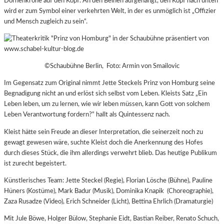
Dornenkrone auf den Kopf. An den Beinen aufgehängt, den Kopf nach unten
wird er zum Symbol einer verkehrten Welt, in der es unmöglich ist „Offizier
und Mensch zugleich zu sein“.
©Schaubühne Berlin, Foto: Armin von Smailovic
Im Gegensatz zum Original nimmt Jette Steckels Prinz von Homburg seine
Begnadigung nicht an und erlöst sich selbst vom Leben. Kleists Satz „Ein
Leben leben, um zu lernen, wie wir leben müssen, kann Gott von solchem
Leben Verantwortung fordern?“ hallt als Quintessenz nach.
Kleist hätte sein Freude an dieser Interpretation, die seinerzeit noch zu
gewagt gewesen wäre, suchte Kleist doch die Anerkennung des Hofes
durch dieses Stück, die ihm allerdings verwehrt blieb. Das heutige Publikum
ist zurecht begeistert.
Künstlerisches Team: Jette Steckel (Regie), Florian Lösche (Bühne), Pauline
Hüners (Kostüme), Mark Badur (Musik), Dominika Knapik (Choreographie),
Zaza Rusadze (Video), Erich Schneider (Licht), Bettina Ehrlich (Dramaturgie)
Mit Jule Böwe, Holger Bülow, Stephanie Eidt, Bastian Reiber, Renato Schuch,