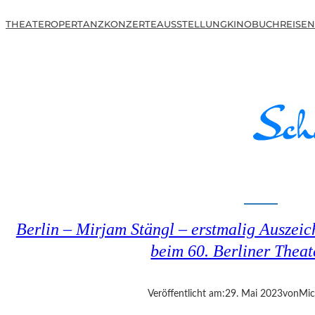
THEATER
OPER
TANZ
KONZERTE
AUSSTELLUNG
KINO
BUCH
REISEN
Berlin – Mirjam Stängl – erstmalig Auszeic
beim 60. Berliner Theat
Veröffentlicht am:
29. Mai 2023
von
Mic