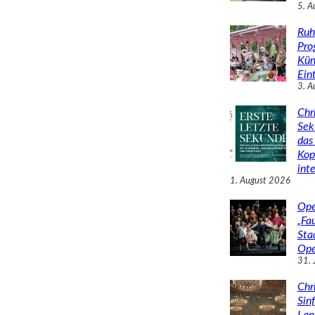
5. A
Ruh
Pro
Kün
Eint
3. A
Chr
Sek
das 
Kop
inte
1. August 2026
Ope
„Fa
Sta
Ope
31. 
Chr
Sin
Lan