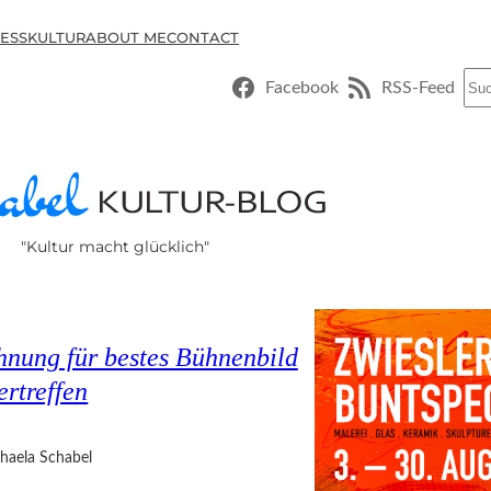
ESSKULTUR
ABOUT ME
CONTACT
Suc
Facebook
RSS-Feed
"Kultur macht glücklich"
hnung für bestes Bühnenbild
ertreffen
haela Schabel