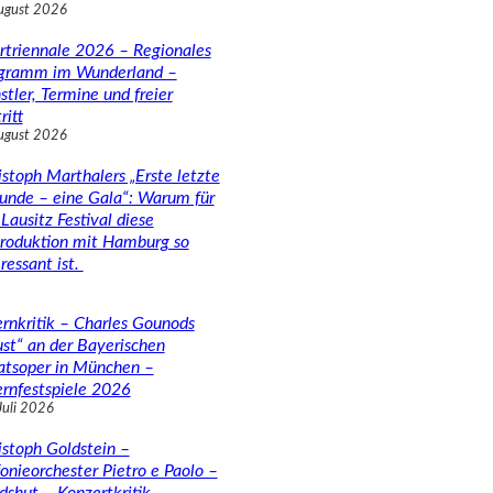
ugust 2026
rtriennale 2026 – Regionales
gramm im Wunderland –
stler, Termine und freier
ritt
ugust 2026
istoph Marthalers „Erste letzte
unde – eine Gala“: Warum für
Lausitz Festival diese
roduktion mit Hamburg so
ressant ist.
rnkritik – Charles Gounods
ust“ an der Bayerischen
atsoper in München –
rnfestspiele 2026
Juli 2026
istoph Goldstein –
fonieorchester Pietro e Paolo –
dshut – Konzertkritik –