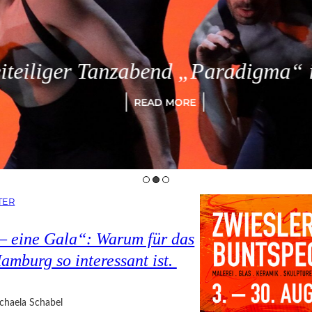
eiliger Tanzabend „Paradigma“ in
READ MORE
TER
 – eine Gala“: Warum für das
amburg so interessant ist.
chaela Schabel