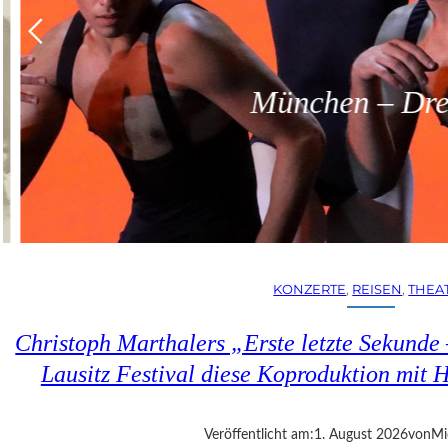
München – Dreit
KONZERTE
, 
REISEN
, 
THEA
Christoph Marthalers „Erste letzte Sekunde
Lausitz Festival diese Koproduktion mit H
Veröffentlicht am:
1. August 2026
von
Mi