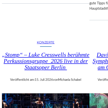
I
D
gute Tipps fü
E
E
Hauptstadtfl
S
R
E
B
K
A
O
Y
P
E
R
R
KONZERTE
O
I
D
S
„Stomp“ – Luke Cresswells berühmte
Davi
U
C
Perkussionsgruppe 2026 live in der
Symph
K
H
T
Staatsoper Berlin
am 
E
I
N
O
S
Veröffentlicht am:
15. Juli 2026
von
Michaela Schabel
Veröffe
N
T
M
A
I
A
T
T
H
S
A