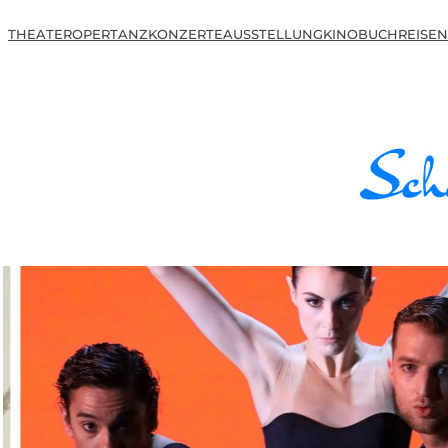
THEATER
OPER
TANZ
KONZERTE
AUSSTELLUNG
KINO
BUCH
REISEN