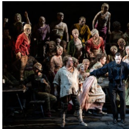
L
E
R
S
„
E
R
S
T
E
L
E
T
Z
T
E
S
E
K
U