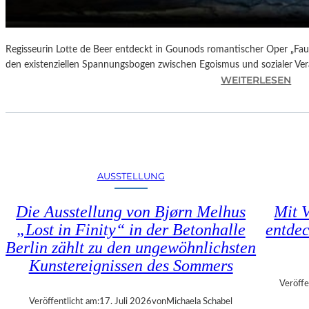
N
D
E
–
Regisseurin Lotte de Beer entdeckt in Gounods romantischer Oper „Faus
E
den existenziellen Spannungsbogen zwischen Egoismus und sozialer Ve
I
:
WEITERLESEN
N
O
E
P
G
E
A
R
L
N
A
K
AUSSTELLUNG
“
R
:
I
Die Ausstellung von Bjørn Melhus
Mit V
W
T
„Lost in Finity“ in der Betonhalle
entdec
A
I
R
Berlin zählt zu den ungewöhnlichsten
K
U
–
Kunstereignissen des Sommers
M
C
Veröffe
F
H
Veröffentlicht am:
17. Juli 2026
von
Michaela Schabel
Ü
A