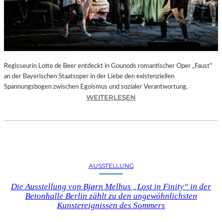
T
E
L
E
T
Z
T
Regisseurin Lotte de Beer entdeckt in Gounods romantischer Oper „Faust“
E
an der Bayerischen Staatsoper in der Liebe den existenziellen
S
Spannungsbogen zwischen Egoismus und sozialer Verantwortung.
E
:
WEITERLESEN
K
O
U
P
N
E
D
R
E
N
–
K
AUSSTELLUNG
E
R
I
I
Die Ausstellung von Bjørn Melhus „Lost in Finity“ in der
N
T
Betonhalle Berlin zählt zu den ungewöhnlichsten
E
I
Kunstereignissen des Sommers
G
K
A
–