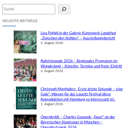
S
u
c
NEUESTE BEITRÄGE
h
e
Lisa Pufahl in der Galerie Kunstwerk Landshut
n
„Zwischen den Stühlen“ – Ausstellungsbericht
5. August 2026
Ruhrtriennale 2026 – Regionales Programm im
Wunderland – Künstler, Termine und freier Eintritt
3. August 2026
Christoph Marthalers „Erste letzte Sekunde – eine
Gala“: Warum für das Lausitz Festival diese
Koproduktion mit Hamburg so interessant ist.
1. August 2026
Opernkritik – Charles Gounods „Faust“ an der
Bayerischen Staatsoper in München –
Opernfestspiele 2026