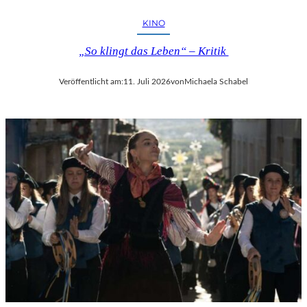
KINO
„So klingt das Leben“ – Kritik
Veröffentlicht am:
11. Juli 2026
von
Michaela Schabel