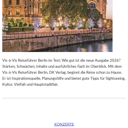
K
S
T
O
I
P
O
E
N
R
M
I
I
N
T
M
H
Ü
A
N
Vis-à-Vis Reiseführer Berlin im Test: Wie gut ist die neue Ausgabe 2026?
M
C
Stärken, Schwächen, Inhalte und ausführliches Fazit im Überblick. Mit dem
B
H
Vis-à-Vis Reiseführer Berlin, DK Verlag, beginnt die Reise schon zu Hause.
U
E
Er ist Inspirationsquelle, Planungshilfe und bietet gute Tipps für Sightseeing,
R
N
Kultur, Vielfalt und Hauptstadtflair.
G
–
S
O
O
P
I
E
N
R
T
N
E
F
KONZERTE
R
E