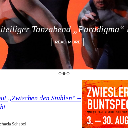
eiliger Tanzabend „Paradigma“ in
READ MORE
hut „Zwischen den Stühlen“ –
ht
chaela Schabel