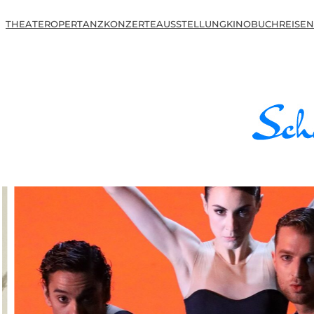
THEATER
OPER
TANZ
KONZERTE
AUSSTELLUNG
KINO
BUCH
REISEN