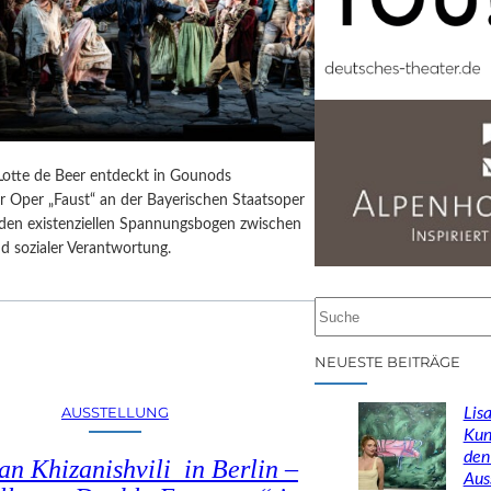
 Lotte de Beer entdeckt in Gounods
r Oper „Faust“ an der Bayerischen Staatsoper
e den existenziellen Spannungsbogen zwischen
d sozialer Verantwortung.
S
u
c
NEUESTE BEITRÄGE
h
e
AUSSTELLUNG
Lisa
n
Kun
den
n Khizanishvili in Berlin –
Aus