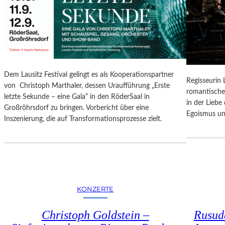
N
O
G
N
S
A
B
L
E
E
R
S
I
P
Dem Lausitz Festival gelingt es als Kooperationspartner
C
Regisseurin
R
von Christoph Marthaler, dessen Uraufführung „Erste
H
romantische
O
letzte Sekunde – eine Gala“ in den RöderSaal in
T
in der Lieb
G
Großröhrsdorf zu bringen. Vorbericht über eine
Egoismus un
R
Inszenierung, die auf Transformationsprozesse zielt.
A
M
M
I
M
W
KONZERTE
U
N
Christoph Goldstein –
Rusuda
D