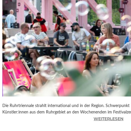
R
K
L
A
N
D
S
H
U
T
„
Z
W
I
S
C
Die Ruhrtriennale strahlt international und in der Region. Schwerpunkt
H
Künstler:innen aus dem Ruhrgebiet an den Wochenenden im Festivalze
E
:
WEITERLESEN
N
R
D