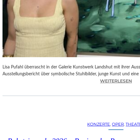
Lisa Pufahl überrascht in der Galerie Kunstwerk Landshut mit ihrer Auss
Ausstellungsbericht über symbolische Stuhlbilder, junge Kunst und eine 
:
WEITERLESEN
L
I
S
A
P
U
KONZERTE
, 
OPER
, 
THEAT
F
A