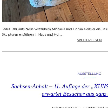
Jedes Jahr aufs Neue verzaubern Michaela und Florian Geissler die Be
Skulpturen entführen in Haus und Hof…
:
WEITERLESEN
B
A
Y
E
R
N
AUSSTELLUNG
–
„
Sachsen-Anhalt – 11. Auflage der „KU
S
O
erwartet Besucher aus ganz
M
M