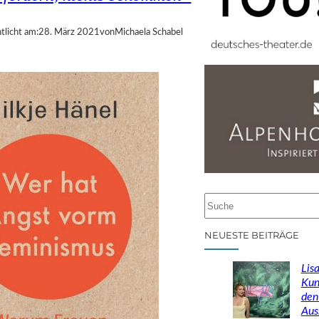
tlicht am:
28. März 2021
von
Michaela Schabel
S
u
c
NEUESTE BEITRÄGE
h
e
Lisa
n
Kun
den
Aus