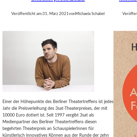
S
A
H
L
Veröffentlicht am:
31. März 2021
von
Michaela Schabel
Veröffen
U
T
T
–
1
1
.
A
U
F
L
A
G
E
D
Einer der Höhepunkte des Berliner Theatertreffens ist jedes
E
Jahr die Preisverleihung des 3sat-Theaterpreises, der mit
R
10000 Euro dotiert ist. Seit 1997 vergibt 3sat als
„
Medienpartner des Berliner Theatertreffens diesen
K
begehrten Theaterpreis an SchauspielerInnen für
U
künstlerisch innovatives Können aus der Runde der zehn