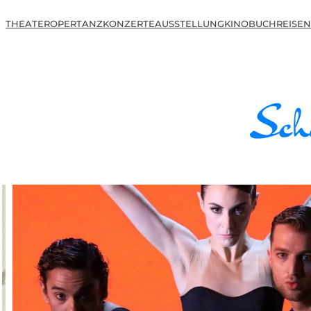
THEATER
OPER
TANZ
KONZERTE
AUSSTELLUNG
KINO
BUCH
REISEN