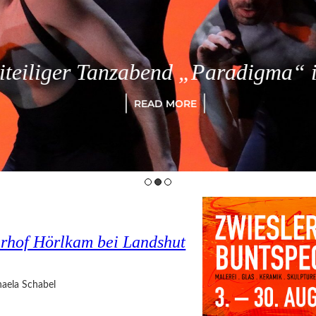
eiliger Tanzabend „Paradigma“ in
READ MORE
rhof Hörlkam bei Landshut
aela Schabel