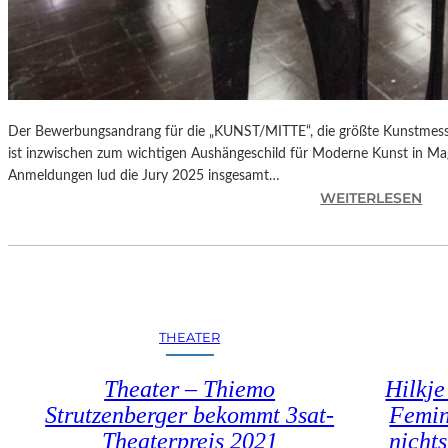
L
E
R
H
O
F
Der Bewerbungsandrang für die „KUNST/MITTE“, die größte Kunstmesse 
H
ist inzwischen zum wichtigen Aushängeschild für Moderne Kunst in M
Ö
Anmeldungen lud die Jury 2025 insgesamt…
R
:
WEITERLESEN
L
S
K
A
A
C
M
H
B
S
E
E
THEATER
I
N
L
-
Theater – Thiemo
Hilkj
A
A
Strutzenberger bekommt 3sat-
Femin
N
N
D
Theaterpreis 2021
nicht
H