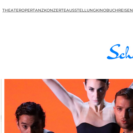
THEATER
OPER
TANZ
KONZERTE
AUSSTELLUNG
KINO
BUCH
REISEN