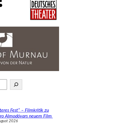
teres Fest“ – Filmkritik zu
ro Almodóvars neuem Film
ugust 2026