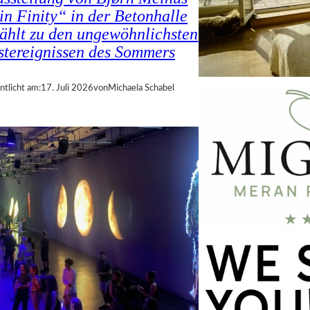
in Finity“ in der Betonhalle
zählt zu den ungewöhnlichsten
tereignissen des Sommers
ntlicht am:
17. Juli 2026
von
Michaela Schabel