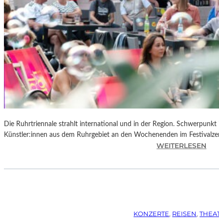
Die Ruhrtriennale strahlt international und in der Region. Schwerpunkt
Künstler:innen aus dem Ruhrgebiet an den Wochenenden im Festivalze
:
WEITERLESEN
R
U
H
R
T
R
KONZERTE
, 
REISEN
, 
THEA