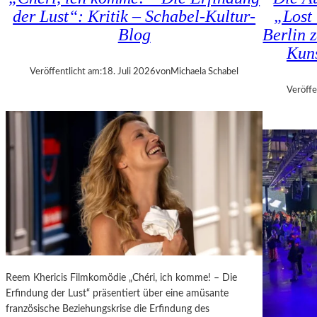
H
D
der Lust“: Kritik – Schabel-Kultur-
„Lost 
M
–
Blog
Berlin 
A
K
R
Kuns
Ü
T
N
Veröffentlicht am:
18. Juli 2026
von
Michaela Schabel
H
S
Veröffe
A
T
L
L
E
E
R
R
S
,
„
T
E
E
R
R
S
M
T
I
E
N
L
E
Reem Khericis Filmkomödie „Chéri, ich komme! – Die
E
U
Erfindung der Lust“ präsentiert über eine amüsante
T
N
französische Beziehungskrise die Erfindung des
Z