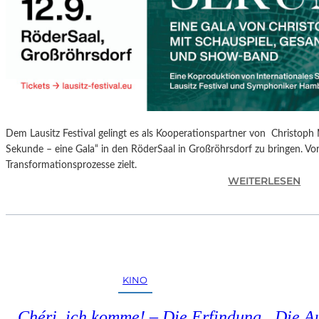
S
P
R
O
G
R
A
M
Dem Lausitz Festival gelingt es als Kooperationspartner von Christoph 
M
Sekunde – eine Gala“ in den RöderSaal in Großröhrsdorf zu bringen. Vorb
I
Transformationsprozesse zielt.
M
:
WEITERLESEN
W
C
U
H
N
R
D
I
E
S
R
T
L
KINO
O
A
P
N
„Chéri, ich komme! – Die Erfindung
Die A