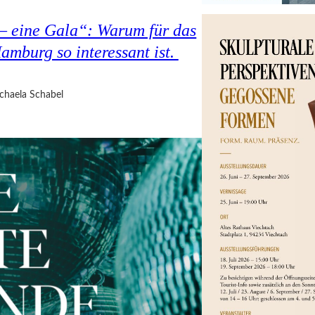
 – eine Gala“: Warum für das
amburg so interessant ist.
chaela Schabel