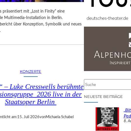
 präsentiert mit „Lost in Finity“ eine
le Multimedia-Installation in Berlin.
sbericht über Konzeption, Symbolik und neues
.
KONZERTE
S
 – Luke Cresswells berühmte
u
sionsgruppe 2026 live in der
c
NEUESTE BEITRÄGE
Staatsoper Berlin
h
e
„Bit
n
Ped
ntlicht am:
15. Juli 2026
von
Michaela Schabel
8. A