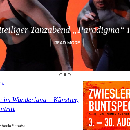
eiliger Tanzabend „Paradigma“ in
READ MORE
ER
 im Wunderland – Künstler,
ntritt
chaela Schabel