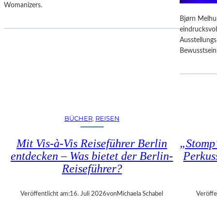
D
Womanizers.
T
F
E
Bjørn Melhus
R
S
eindrucksvol
E
E
Ausstellung
I
K
Bewusstsein
E
U
R
N
E
D
I
E
N
–
T
E
R
BÜCHER
, 
REISEN
I
I
N
T
Mit Vis-à-Vis Reiseführer Berlin
„Stomp“
E
T
entdecken – Was bietet der Berlin-
Perkus
G
Reiseführer?
A
L
A
Veröffentlicht am:
16. Juli 2026
von
Michaela Schabel
Veröffe
“
: