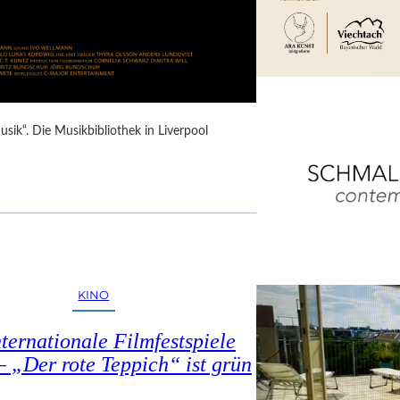
Musik“. Die Musikbibliothek in Liverpool
KINO
nternationale Filmfestspiele
– „Der rote Teppich“ ist grün