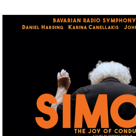
S
T
E
S
W
A
N
D
E
R
D
O
R
F
I
N
B
A
D
K