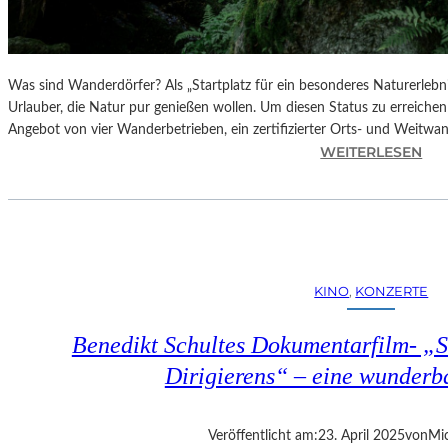
Was sind Wanderdörfer? Als „Startplatz für ein besonderes Naturerlebn
Urlauber, die Natur pur genießen wollen. Um diesen Status zu erreichen
Angebot von vier Wanderbetrieben, ein zertifizierter Orts- und Weitw
:
WEITERLESEN
Ö
S
T
E
R
R
KINO
, 
KONZERTE
E
I
Benedikt Schultes Dokumentarfilm- „
C
H
Dirigierens“ – eine wunder
–
E
R
Veröffentlicht am:
23. April 2025
von
Mic