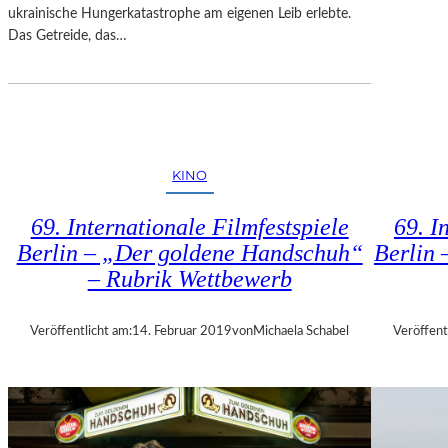
ukrainische Hungerkatastrophe am eigenen Leib erlebte.
S
Das Getreide, das…
I
M
O
N
!
–
V
KINO
O
M
69. Internationale Filmfestspiele
69. I
G
Berlin – „Der goldene Handschuh“
Berlin 
L
– Rubrik Wettbewerb
Ü
C
K
Veröffentlicht am:
14. Februar 2019
von
Michaela Schabel
Veröffent
D
E
S
D
I