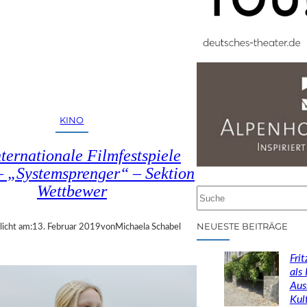
KINO
nternationale Filmfestspiele
– „Systemsprenger“ – Sektion
Wettbewer
S
u
c
NEUESTE BEITRÄGE
licht am:
13. Februar 2019
von
Michaela Schabel
h
e
Fri
n
als
Aus
Kul