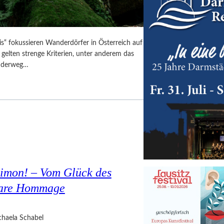
is“ fokussieren Wanderdörfer in Österreich auf
 gelten strenge Kriterien, unter anderem das
anderweg…
Simon! – Vom Glück des
bare Hommage
haela Schabel