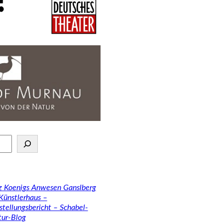
tz Koenigs Anwesen Ganslberg
 Künstlerhaus –
stellungsbericht – Schabel-
tur-Blog