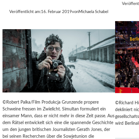
U
Veröffent
H
L
Veröffentlicht am:
16. Februar 2019
von
Michaela Schabel
T
E
S
D
O
K
U
M
E
N
T
A
R
©Robert Palka/Film Produkcja Grunzende propere
©Richard Hü
F
Schweine fressen im Zwielicht. Simultan formuliert ein
dekliniert n
I
einsamer Mann, dass er nicht mehr in diese Zeit passe. Aus
gesellschaf
L
dem Rätsel entwickelt sich eine die spannende Geschichte
wird Berlina
M
um den jungen britischen Journalisten Gerath Jones, der
-
bei seinen Recherchen über die Sowjetunion die
„