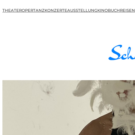
THEATER
OPER
TANZ
KONZERTE
AUSSTELLUNG
KINO
BUCH
REISEN