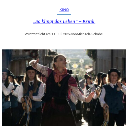
KINO
„So klingt das Leben“ – Kritik
Veröffentlicht am:
11. Juli 2026
von
Michaela Schabel