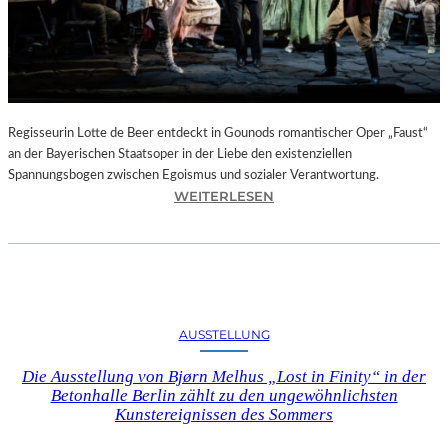
T
E
L
E
T
Z
T
Regisseurin Lotte de Beer entdeckt in Gounods romantischer Oper „Faust“
E
an der Bayerischen Staatsoper in der Liebe den existenziellen
S
Spannungsbogen zwischen Egoismus und sozialer Verantwortung.
E
:
WEITERLESEN
K
O
U
P
N
E
D
R
E
N
–
K
AUSSTELLUNG
E
R
I
I
Die Ausstellung von Bjørn Melhus „Lost in Finity“ in der
N
T
Betonhalle Berlin zählt zu den ungewöhnlichsten
E
I
Kunstereignissen des Sommers
G
K
A
–