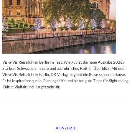
K
S
T
O
I
P
O
E
N
R
M
I
I
N
T
M
H
Ü
A
N
Vis-à-Vis Reiseführer Berlin im Test: Wie gut ist die neue Ausgabe 2026?
M
C
Stärken, Schwächen, Inhalte und ausführliches Fazit im Überblick. Mit dem
B
H
Vis-à-Vis Reiseführer Berlin, DK Verlag, beginnt die Reise schon zu Hause.
U
E
Er ist Inspirationsquelle, Planungshilfe und bietet gute Tipps für Sightseeing,
R
N
Kultur, Vielfalt und Hauptstadtflair.
G
–
S
O
O
P
I
E
N
R
T
N
E
F
KONZERTE
R
E