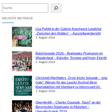
S
u
c
NEUESTE BEITRÄGE
h
e
Lisa Pufahl in der Galerie Kunstwerk Landshut
n
„Zwischen den Stühlen“ – Ausstellungsbericht
5. August 2026
Ruhrtriennale 2026 – Regionales Programm im
Wunderland – Künstler, Termine und freier Eintritt
3. August 2026
Christoph Marthalers „Erste letzte Sekunde – eine
Gala“: Warum für das Lausitz Festival diese
Koproduktion mit Hamburg so interessant ist.
1. August 2026
Opernkritik – Charles Gounods „Faust“ an der
Bayerischen Staatsoper in München –
Opernfestspiele 2026