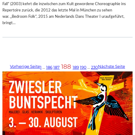
Fall“ (2003) kehrt die inzwischen zum Kult gewordene Choreographie ins
Repertoire zurück, die 2012 das letzte Mal in München zu sehen
war. „Bedroom Folk“, 2015 am Nederlands Dans Theater I uraufgeführt,
bringt…
188
Vorherige Seite
Nächste Seite
1
…
186
187
189
190
…
230