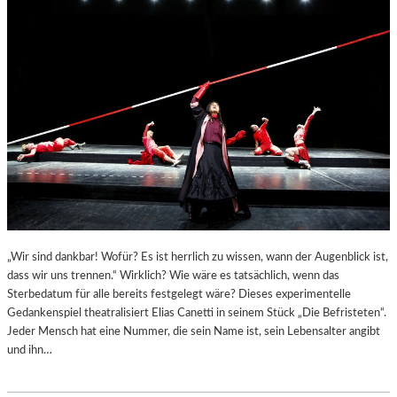
„Wir sind dankbar! Wofür? Es ist herrlich zu wissen, wann der Augenblick ist,
dass wir uns trennen.“ Wirklich? Wie wäre es tatsächlich, wenn das
Sterbedatum für alle bereits festgelegt wäre? Dieses experimentelle
Gedankenspiel theatralisiert Elias Canetti in seinem Stück „Die Befristeten“.
Jeder Mensch hat eine Nummer, die sein Name ist, sein Lebensalter angibt
und ihn…