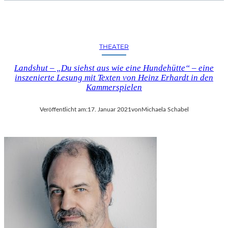
I
B
S
E
T
M
I
U
THEATER
N
S
V
I
Landshut – „Du siehst aus wie eine Hundehütte“ – eine
A
C
inszenierte Lesung mit Texten von Heinz Erhardt in den
L
–
Kammerspielen
L
B
A
E
Veröffentlicht am:
17. Januar 2021
von
Michaela Schabel
„
P
E
H
I
I
N
L
R
“
A
E
U
R
M
M
Z
Ö
U
G
M
L