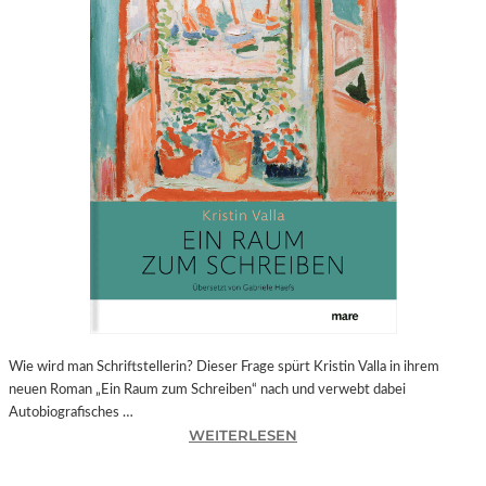
N
P
R
O
G
R
A
M
M
„
B
E
Y
O
U
R
S
Wie wird man Schriftstellerin? Dieser Frage spürt Kristin Valla in ihrem
E
neuen Roman „Ein Raum zum Schreiben“ nach und verwebt dabei
L
Autobiografisches …
:
F
WEITERLESEN
K
R
–