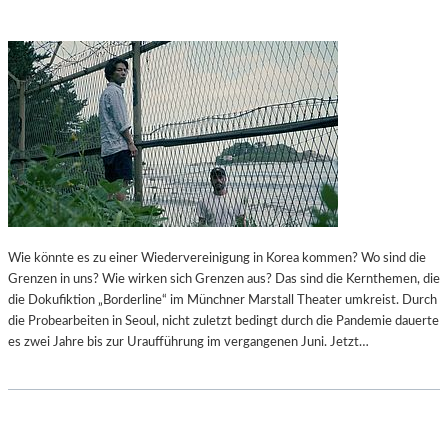
O
B
G
E
R
I
A
D
F
E
I
N
S
O
C
S
H
T
E
E
R
R
E
-
S
F
Wie könnte es zu einer Wiedervereinigung in Korea kommen? Wo sind die
S
E
Grenzen in uns? Wie wirken sich Grenzen aus? Das sind die Kernthemen, die
A
S
die Dokufiktion „Borderline“ im Münchner Marstall Theater umkreist. Durch
Y
T
die Probearbeiten in Seoul, nicht zuletzt bedingt durch die Pandemie dauerte
R
S
es zwei Jahre bis zur Uraufführung im vergangenen Juni. Jetzt…
O
P
M
I
A
E
N
L
E