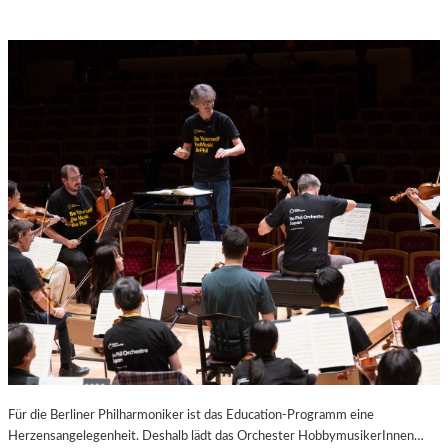
Für die Berliner Philharmoniker ist das Education-Programm eine
Herzensangelegen­heit. Deshalb lädt das Orchester HobbymusikerInnen…