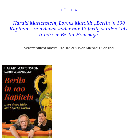
N
BÜCHER
2
0
Harald Martenstein, Lorenz Maroldt „Berlin in 100
2
Kapiteln… von denen leider nur 13 fertig wurden“ als
6
ironische Berlin-Hommage
D
A
Veröffentlicht am:
15. Januar 2021
von
Michaela Schabel
B
E
I
Z
U
S
E
I
N