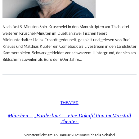
S
I
C
C
H
H
R
T
Nach fast 9 Minuten Solo-Kruschelei in den Manuskripten am Tisch, drei
E
H
weiteren Kruschel-Minuten im Duett an zwei Tischen feiert
I
O
Alleinunterhalter Heinz Erhardt gedoubelt, gespielt und gelesen von Rudi
B
B
Knauss und Matthias Kupfer ein Comeback als Livestream in den Landshuter
E
B
Kammerspielen. Schwarz gekleidet vor schwarzem Hintergrund, der sich am
N
Y
Bildschirm zuweilen als Büro der 60er Jahre…
“
M
U
–
S
E
I
I
K
N
E
A
R
THEATER
U
I
T
N
München – „Borderline“ – eine Dokufiktion im Marstall
O
N
Theater
B
E
I
N
Veröffentlicht am:
16. Januar 2021
von
Michaela Schabel