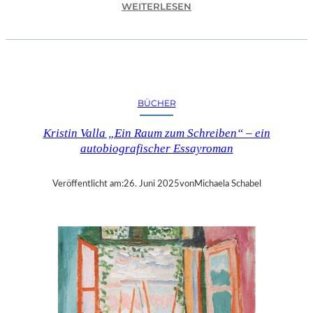
:
WEITERLESEN
S
A
L
Z
B
U
BÜCHER
R
G
Kristin Valla „Ein Raum zum Schreiben“ – ein
–
autobiografischer Essayroman
D
A
S
Veröffentlicht am:
26. Juni 2025
von
Michaela Schabel
E
D
U
C
A
T
I
O