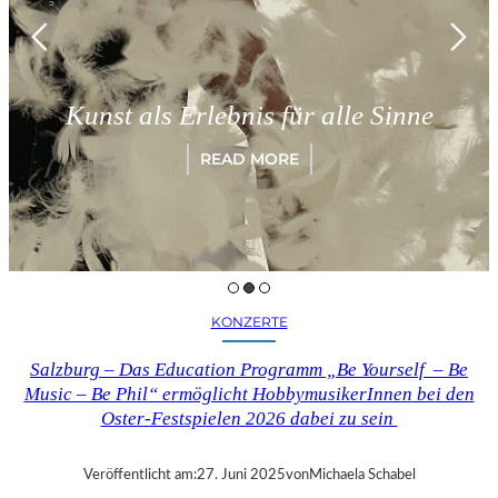
Kunst als Erlebnis für alle Sinne
READ MORE
KONZERTE
Salzburg – Das Education Programm „Be Yourself – Be
Music – Be Phil“ ermöglicht HobbymusikerInnen bei den
Oster-Festspielen 2026 dabei zu sein
Veröffentlicht am:
27. Juni 2025
von
Michaela Schabel