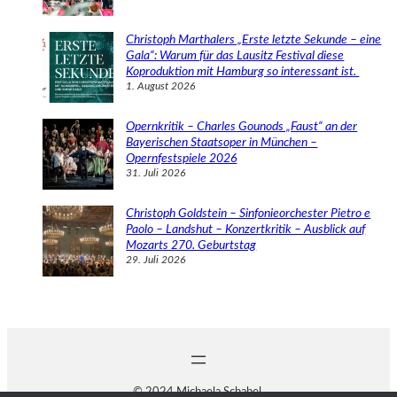
Christoph Marthalers „Erste letzte Sekunde – eine
Gala“: Warum für das Lausitz Festival diese
Koproduktion mit Hamburg so interessant ist.
1. August 2026
Opernkritik – Charles Gounods „Faust“ an der
Bayerischen Staatsoper in München –
Opernfestspiele 2026
31. Juli 2026
Christoph Goldstein – Sinfonieorchester Pietro e
Paolo – Landshut – Konzertkritik – Ausblick auf
Mozarts 270. Geburtstag
29. Juli 2026
© 2024 Michaela Schabel