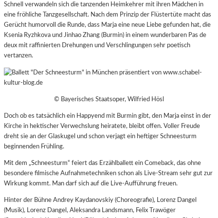
Schnell verwandeln sich die tanzenden Heimkehrer mit ihren Mädchen in
eine fröhliche Tanzgesellschaft. Nach dem Prinzip der Flüstertüte macht das
Gerücht humorvoll die Runde, dass Marja eine neue Liebe gefunden hat, die
Ksenia Ryzhkova und Jinhao Zhang (Burmin) in einem wunderbaren Pas de
deux mit raffinierten Drehungen und Verschlingungen sehr poetisch
vertanzen.
© Bayerisches Staatsoper, Wilfried Hösl
Doch ob es tatsächlich ein Happyend mit Burmin gibt, den Marja einst in der
Kirche in hektischer Verwechslung heiratete, bleibt offen. Voller Freude
dreht sie an der Glaskugel und schon verjagt ein heftiger Schneesturm
beginnenden Frühling.
Mit dem „Schneesturm“ feiert das Erzählballett ein Comeback, das ohne
besondere filmische Aufnahmetechniken schon als Live-Stream sehr gut zur
Wirkung kommt. Man darf sich auf die Live-Aufführung freuen.
Hinter der Bühne Andrey Kaydanovskiy (Choreografie), Lorenz Dangel
(Musik), Lorenz Dangel, Aleksandra Landsmann, Felix Trawöger