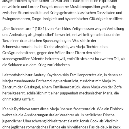
ausgesprochen dynamischen Tanzstil und schauspielerische Expression
entwickeln und Lorenz Dangels moderne Musikkomposition großartig
zwischen Sturmtonalität und Kriegsgeknatter, klassischen Tanzzitaten und
Swingmomenten, Tango-Innigkeit und byzantinischer Gläubigkeit oszilliert.
„Der Schneesturm“ (1831), von Puschkins Zeitgenossen wegen Verhüllung
und Andeutung als „implausibel“ bewertet, entwickelt gerade dadurch im
Tanz einen dramatischen Spannungsbogen.
Was sich in der
Schneesturmnacht in der Kirche abspielt, wo Marja, Tochter eines
Großgrundbesitzers, gegen den Willen ihrer Eltern den nicht
standesgemäßen Valentin heiraten will, enthüllt sich erst im zweiten Teil, als
die Soldaten aus dem Krieg zurückkehren.
Leitmotivisch baut Andrey Kaydanovskiy Familienporträts ein, in denen er
Marjas zunehmende Entfremdung verdeutlicht, zunächst mit Marja im
Zentrum der Glaskugel, einem Familienerbstück, dann Marja von der Zofe
herbeigezerrt, schließlich mit einer puppenhaft mechanischen Marja, die
ohnmächtig umfällt.
Ksenia Ryzhkova tanzt diese Marja überaus facettenreich. Wie ein Eisblock
wehrt sie die Annäherungen dreier Verehrer ab. In natürlicher Frische,
jugendlicher Überschwenglichkeit tanzt sie mit Jonah Cook als Vladimir
ohne jegliches romantisches Pathos ein hinreißendes Pas de deux in keck