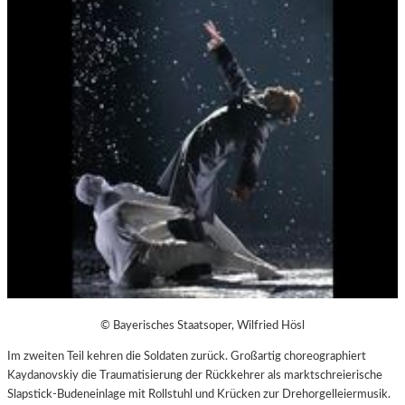
© Bayerisches Staatsoper, Wilfried Hösl
Im zweiten Teil kehren die Soldaten zurück. Großartig choreographiert
Kaydanovskiy die Traumatisierung der Rückkehrer als marktschreierische
Slapstick-Budeneinlage mit Rollstuhl und Krücken zur Drehorgelleiermusik.