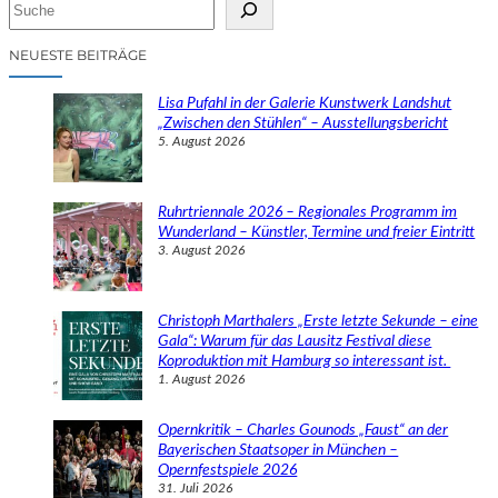
S
u
c
NEUESTE BEITRÄGE
h
e
Lisa Pufahl in der Galerie Kunstwerk Landshut
n
„Zwischen den Stühlen“ – Ausstellungsbericht
5. August 2026
Ruhrtriennale 2026 – Regionales Programm im
Wunderland – Künstler, Termine und freier Eintritt
3. August 2026
Christoph Marthalers „Erste letzte Sekunde – eine
Gala“: Warum für das Lausitz Festival diese
Koproduktion mit Hamburg so interessant ist.
1. August 2026
Opernkritik – Charles Gounods „Faust“ an der
Bayerischen Staatsoper in München –
Opernfestspiele 2026
31. Juli 2026