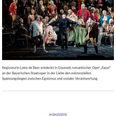
D
–
K
Ü
N
S
T
L
E
R
,
T
E
Regisseurin Lotte de Beer entdeckt in Gounods romantischer Oper „Faust“
R
an der Bayerischen Staatsoper in der Liebe den existenziellen
M
Spannungsbogen zwischen Egoismus und sozialer Verantwortung.
I
N
E
U
N
D
F
KONZERTE