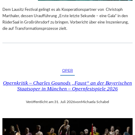
S
E
T
S
Dem Lausitz Festival gelingt es als Kooperationspartner von Christoph
E
P
Marthaler, dessen Uraufführung „Erste letzte Sekunde – eine Gala“ in den
L
R
RöderSaal in Großröhrsdorf zu bringen. Vorbericht über eine Inszenierung,
L
O
die auf Transformationsprozesse zielt.
U
G
N
R
G
A
S
M
B
M
E
I
OPER
R
M
I
W
Opernkritik – Charles Gounods „Faust“ an der Bayerischen
C
U
Staatsoper in München – Opernfestspiele 2026
H
N
T
D
Veröffentlicht am:
31. Juli 2026
von
Michaela Schabel
E
R
L
A
N