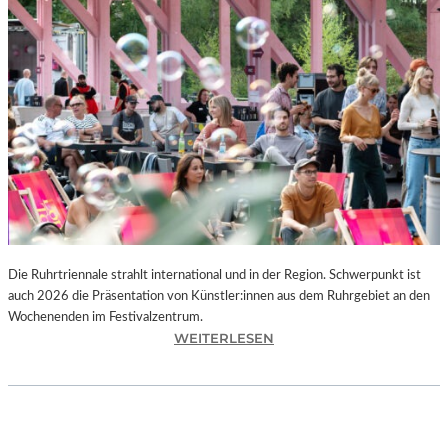
I
E
K
U
N
S
T
W
E
R
K
L
A
N
Die Ruhrtriennale strahlt international und in der Region. Schwerpunkt ist
D
auch 2026 die Präsentation von Künstler:innen aus dem Ruhrgebiet an den
S
Wochenenden im Festivalzentrum.
H
:
WEITERLESEN
U
R
T
U
„
H
Z
R
W
T