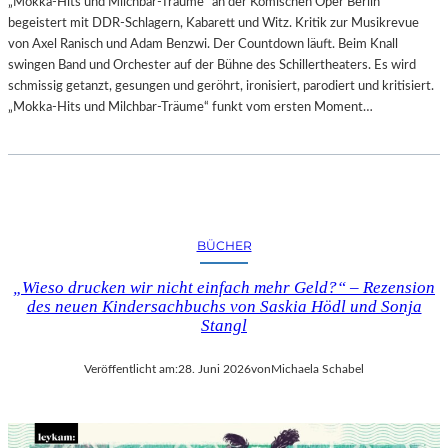
„Mokka-Hits und Milchbar-Träume“ an der Komischen Oper Berlin
begeistert mit DDR-Schlagern, Kabarett und Witz. Kritik zur Musikrevue
von Axel Ranisch und Adam Benzwi. Der Countdown läuft. Beim Knall
swingen Band und Orchester auf der Bühne des Schillertheaters. Es wird
schmissig getanzt, gesungen und geröhrt, ironisiert, parodiert und kritisiert.
„Mokka-Hits und Milchbar-Träume“ funkt vom ersten Moment…
BÜCHER
„Wieso drucken wir nicht einfach mehr Geld?“ – Rezension
des neuen Kindersachbuchs von Saskia Hödl und Sonja
Stangl
Veröffentlicht am:
28. Juni 2026
von
Michaela Schabel