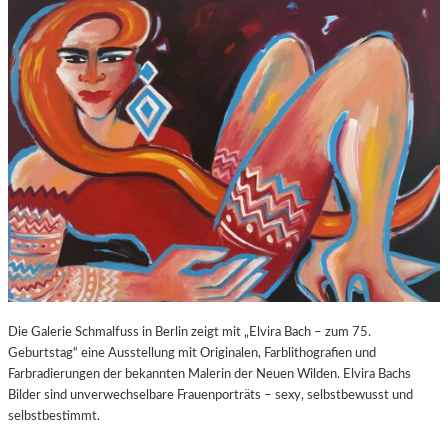
O
E
Z
E
A
X
R
P
T
O
S
S
2
U
7
R
0
E
.
“
G
I
E
N
B
D
U
E
R
R
T
K
Die Galerie Schmalfuss in Berlin zeigt mit „Elvira Bach – zum 75.
S
O
Geburtstag“ eine Ausstellung mit Originalen, Farblithografien und
T
R
Farbradierungen der bekannten Malerin der Neuen Wilden. Elvira Bachs
A
N
Bilder sind unverwechselbare Frauenporträts – sexy, selbstbewusst und
G
F
selbstbestimmt.
E
L