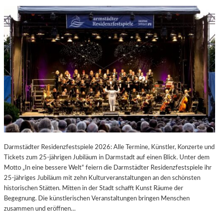
Darmstädter Residenzfestspiele 2026: Alle Termine, Künstler, Konzerte und
Tickets zum 25-jährigen Jubiläum in Darmstadt auf einen Blick. Unter dem
Motto „In eine bessere Welt“ feiern die Darmstädter Residenzfestspiele ihr
25-jähriges Jubiläum mit zehn Kulturveranstaltungen an den schönsten
historischen Stätten. Mitten in der Stadt schafft Kunst Räume der
Begegnung. Die künstlerischen Veranstaltungen bringen Menschen
zusammen und eröffnen…