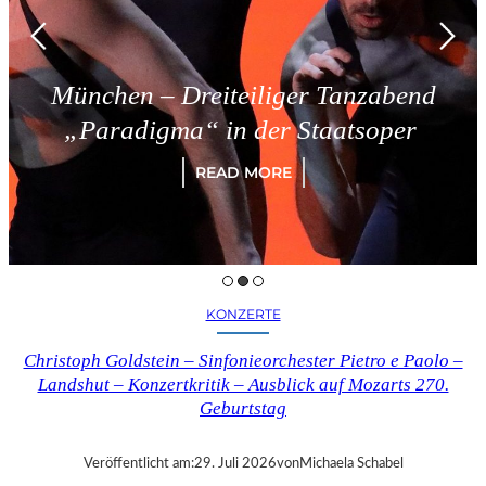
en – Dreiteiliger Tanzabend
Tr
adigma“ in der Staatsoper
READ MORE
KONZERTE
Christoph Goldstein – Sinfonieorchester Pietro e Paolo –
Landshut – Konzertkritik – Ausblick auf Mozarts 270.
Geburtstag
Veröffentlicht am:
29. Juli 2026
von
Michaela Schabel