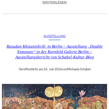
:
WEITERLESEN
C
H
R
I
S
T
AUSSTELLUNG
O
P
Rusudan Khizanishvili in Berlin – Ausstellung „Double
H
Exposure“ in der Kornfeld Galerie Berlin –
G
Ausstellungsbericht von Schabel-Kultur-Blog
O
L
D
Veröffentlicht am:
26. Juli 2026
von
Michaela Schabel
S
T
E
I
N
–
S