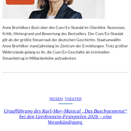
L
L
U
N
Anne Brorhilkers Buch über den Cum/Ex-Skandal im Überblick. Rezension,
G
Kritik, Hintergrund und Bewertung des Bestsellers. Der Cum/Ex-Skandal
S
gilt als der größte Steuerraub der deutschen Geschichte. Staatsanwältin
B
Anne Brorhilker stand jahrelang im Zentrum der Ermittlungen. Trotz größter
E
Widerstände gelang es ihr, die Cum/Ex-Geschäfte als kriminellen
R
Steuerbetrug in Milliardenhöhe aufzudecken.
I
C
H
T
V
O
N
REISEN
, 
THEATER
S
C
Uraufführung des Karl-May-Musical „Das Buschgespenst“
H
bei den Greifenstein-Festspielen 2026 – eine
A
Vorankündigung
B