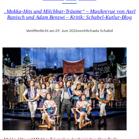
„Mokka-Hits und Milchbar-Träume“ – Musikrevue von Axel
Ranisch und Adam Benzwi – Kritik: Schabel-Kutlur-Blog
Veröffentlicht am:
29. Juni 2026
von
Michaela Schabel