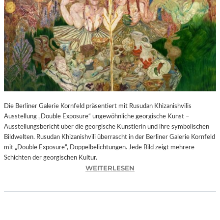
I
N
F
O
N
I
E
O
R
C
H
Die Berliner Galerie Kornfeld präsentiert mit Rusudan Khizanishvilis
E
Ausstellung „Double Exposure“ ungewöhnliche georgische Kunst –
S
Ausstellungsbericht über die georgische Künstlerin und ihre symbolischen
T
Bildwelten. Rusudan Khizanishvili überrascht in der Berliner Galerie Kornfeld
E
mit „Double Exposure“, Doppelbelichtungen. Jede Bild zeigt mehrere
R
Schichten der georgischen Kultur.
P
:
WEITERLESEN
I
R
E
U
T
S
R
U
O
D