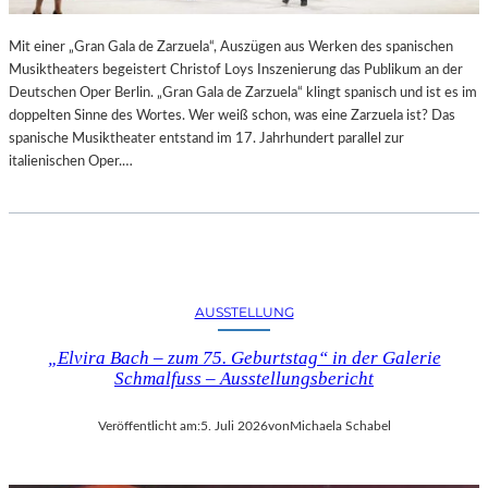
R
L
T
I
Mit einer „Gran Gala de Zarzuela“, Auszügen aus Werken des spanischen
K
N
Musiktheaters begeistert Christof Loys Inszenierung das Publikum an der
R
–
Deutschen Oper Berlin. „Gran Gala de Zarzuela“ klingt spanisch und ist es im
I
A
doppelten Sinne des Wortes. Wer weiß schon, was eine Zarzuela ist? Das
T
U
spanische Musiktheater entstand im 17. Jahrhundert parallel zur
I
S
italienischen Oper.…
K
S
–
T
A
E
U
L
S
L
B
U
L
N
AUSSTELLUNG
I
G
C
„Elvira Bach – zum 75. Geburtstag“ in der Galerie
„
K
Schmalfuss – Ausstellungsbericht
D
A
O
U
U
Veröffentlicht am:
5. Juli 2026
von
Michaela Schabel
F
B
M
L