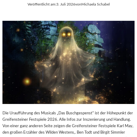
E
Veröffentlicht am:
3. Juli 2026
von
Michaela Schabel
L
-
K
U
L
T
U
R
-
B
L
O
G
Die Uraufführung des Musicals „Das Buschgespenst“ ist der Höhepunkt der
Greifensteiner Festspiele 2026. Alle Infos zur Inszenierung und Handlung.
Von einer ganz anderen Seite zeigen die Greifensteiner Festspiele Karl May,
den großen Erzähler des Wilden Westens,. Ben Todt und Birgit Simmler