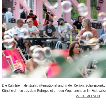
R
K
L
A
N
D
S
H
U
T
„
Z
W
I
S
C
Die Ruhrtriennale strahlt international und in der Region. Schwerpunkt
H
Künstler:innen aus dem Ruhrgebiet an den Wochenenden im Festivalze
E
:
WEITERLESEN
N
R
D