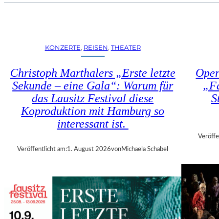
U
E
H
N
R
S
T
T
R
KONZERTE
, 
REISEN
, 
THEATER
Ü
I
H
E
Christoph Marthalers „Erste letzte
Oper
L
N
E
Sekunde – eine Gala“: Warum für
„Fa
N
N
das Lausitz Festival diese
S
A
“
L
Koproduktion mit Hamburg so
–
E
interessant ist.
A
2
U
Veröffe
0
S
Veröffentlicht am:
1. August 2026
von
Michaela Schabel
2
S
6
T
–
E
R
L
E
L
G
U
I