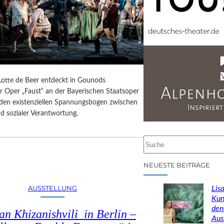
 Lotte de Beer entdeckt in Gounods
r Oper „Faust“ an der Bayerischen Staatsoper
e den existenziellen Spannungsbogen zwischen
d sozialer Verantwortung.
S
u
c
NEUESTE BEITRÄGE
h
e
AUSSTELLUNG
Lisa
n
Kun
den
n Khizanishvili in Berlin –
Aus