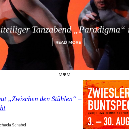
eiliger Tanzabend „Paradigma“ in
READ MORE
hut „Zwischen den Stühlen“ –
ht
chaela Schabel