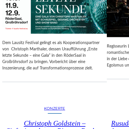
N
O
G
N
S
A
B
L
E
E
R
S
I
P
Dem Lausitz Festival gelingt es als Kooperationspartner
C
Regisseurin
R
von Christoph Marthaler, dessen Uraufführung „Erste
H
romantische
O
letzte Sekunde – eine Gala“ in den RöderSaal in
T
in der Lieb
G
Großröhrsdorf zu bringen. Vorbericht über eine
Egoismus un
R
Inszenierung, die auf Transformationsprozesse zielt.
A
M
M
I
M
W
KONZERTE
U
N
Christoph Goldstein –
Rusuda
D