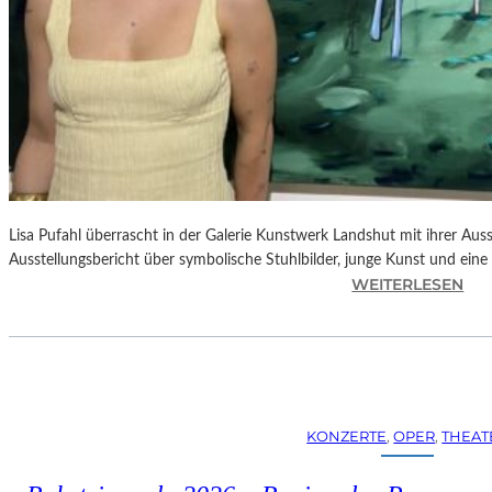
Lisa Pufahl überrascht in der Galerie Kunstwerk Landshut mit ihrer Auss
Ausstellungsbericht über symbolische Stuhlbilder, junge Kunst und eine 
:
WEITERLESEN
L
I
S
A
P
U
KONZERTE
, 
OPER
, 
THEAT
F
A