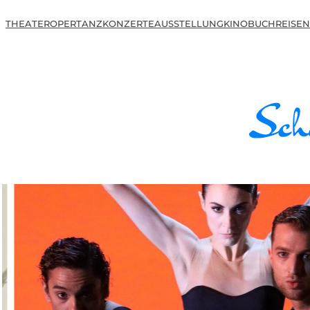
THEATER
OPER
TANZ
KONZERTE
AUSSTELLUNG
KINO
BUCH
REISEN