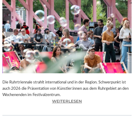
I
E
K
U
N
S
T
W
E
R
K
L
A
N
Die Ruhrtriennale strahlt international und in der Region. Schwerpunkt ist
D
auch 2026 die Präsentation von Künstler:innen aus dem Ruhrgebiet an den
S
Wochenenden im Festivalzentrum.
H
:
WEITERLESEN
U
R
T
U
„
H
Z
R
W
T