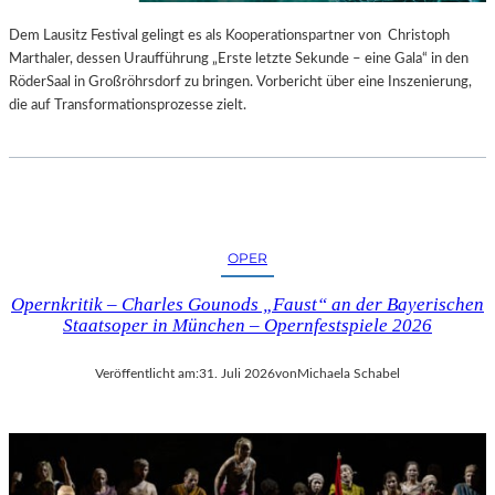
S
E
T
S
Dem Lausitz Festival gelingt es als Kooperationspartner von Christoph
E
P
Marthaler, dessen Uraufführung „Erste letzte Sekunde – eine Gala“ in den
L
R
RöderSaal in Großröhrsdorf zu bringen. Vorbericht über eine Inszenierung,
L
O
die auf Transformationsprozesse zielt.
U
G
N
R
G
A
S
M
B
M
E
I
OPER
R
M
I
W
Opernkritik – Charles Gounods „Faust“ an der Bayerischen
C
U
Staatsoper in München – Opernfestspiele 2026
H
N
T
D
Veröffentlicht am:
31. Juli 2026
von
Michaela Schabel
E
R
L
A
N