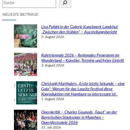
S
u
c
NEUESTE BEITRÄGE
h
e
Lisa Pufahl in der Galerie Kunstwerk Landshut
n
„Zwischen den Stühlen“ – Ausstellungsbericht
5. August 2026
Ruhrtriennale 2026 – Regionales Programm im
Wunderland – Künstler, Termine und freier Eintritt
3. August 2026
Christoph Marthalers „Erste letzte Sekunde – eine
Gala“: Warum für das Lausitz Festival diese
Koproduktion mit Hamburg so interessant ist.
1. August 2026
Opernkritik – Charles Gounods „Faust“ an der
Bayerischen Staatsoper in München –
Opernfestspiele 2026
31. Juli 2026