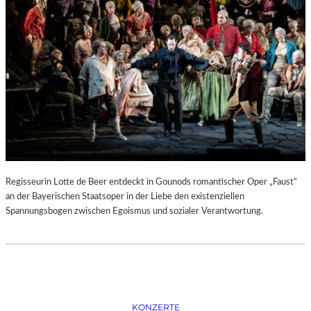
D
–
K
Ü
N
S
T
L
E
R
,
T
E
Regisseurin Lotte de Beer entdeckt in Gounods romantischer Oper „Faust“
R
an der Bayerischen Staatsoper in der Liebe den existenziellen
M
Spannungsbogen zwischen Egoismus und sozialer Verantwortung.
I
N
E
U
N
D
F
KONZERTE