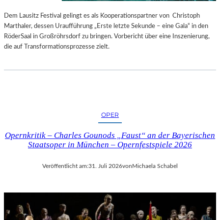
S
E
T
S
Dem Lausitz Festival gelingt es als Kooperationspartner von Christoph
E
P
Marthaler, dessen Uraufführung „Erste letzte Sekunde – eine Gala“ in den
L
R
RöderSaal in Großröhrsdorf zu bringen. Vorbericht über eine Inszenierung,
L
O
die auf Transformationsprozesse zielt.
U
G
N
R
G
A
S
M
B
M
E
I
OPER
R
M
I
W
Opernkritik – Charles Gounods „Faust“ an der Bayerischen
C
U
Staatsoper in München – Opernfestspiele 2026
H
N
T
D
Veröffentlicht am:
31. Juli 2026
von
Michaela Schabel
E
R
L
A
N