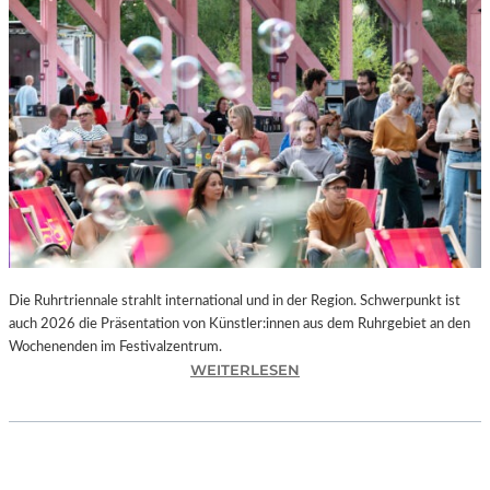
I
E
K
U
N
S
T
W
E
R
K
L
A
N
Die Ruhrtriennale strahlt international und in der Region. Schwerpunkt ist
D
auch 2026 die Präsentation von Künstler:innen aus dem Ruhrgebiet an den
S
Wochenenden im Festivalzentrum.
H
:
WEITERLESEN
U
R
T
U
„
H
Z
R
W
T