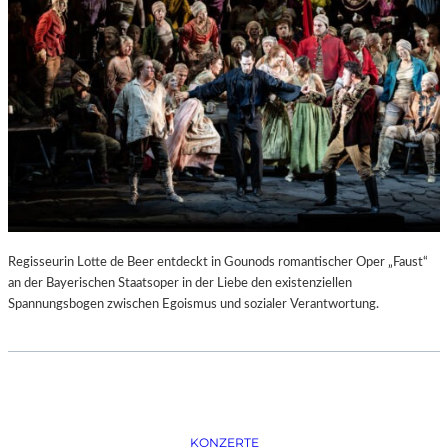
D
–
K
Ü
N
S
T
L
E
R
,
T
E
Regisseurin Lotte de Beer entdeckt in Gounods romantischer Oper „Faust“
R
an der Bayerischen Staatsoper in der Liebe den existenziellen
M
Spannungsbogen zwischen Egoismus und sozialer Verantwortung.
I
N
E
U
N
D
F
KONZERTE