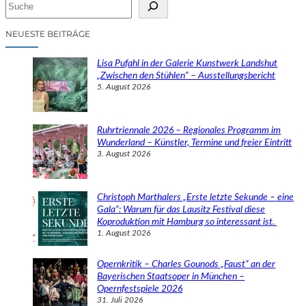
S
u
c
NEUESTE BEITRÄGE
h
e
Lisa Pufahl in der Galerie Kunstwerk Landshut
n
„Zwischen den Stühlen“ – Ausstellungsbericht
5. August 2026
Ruhrtriennale 2026 – Regionales Programm im
Wunderland – Künstler, Termine und freier Eintritt
3. August 2026
Christoph Marthalers „Erste letzte Sekunde – eine
Gala“: Warum für das Lausitz Festival diese
Koproduktion mit Hamburg so interessant ist.
1. August 2026
Opernkritik – Charles Gounods „Faust“ an der
Bayerischen Staatsoper in München –
Opernfestspiele 2026
31. Juli 2026