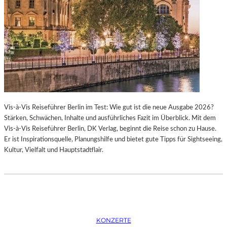
K
S
T
O
I
P
O
E
N
R
M
I
I
N
T
M
H
Ü
A
N
Vis-à-Vis Reiseführer Berlin im Test: Wie gut ist die neue Ausgabe 2026?
M
C
Stärken, Schwächen, Inhalte und ausführliches Fazit im Überblick. Mit dem
B
H
Vis-à-Vis Reiseführer Berlin, DK Verlag, beginnt die Reise schon zu Hause.
U
E
Er ist Inspirationsquelle, Planungshilfe und bietet gute Tipps für Sightseeing,
R
N
Kultur, Vielfalt und Hauptstadtflair.
G
–
S
O
O
P
I
E
N
R
T
N
E
F
KONZERTE
R
E