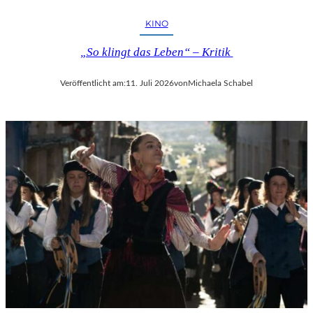
KINO
„So klingt das Leben“ – Kritik
Veröffentlicht am:
11. Juli 2026
von
Michaela Schabel