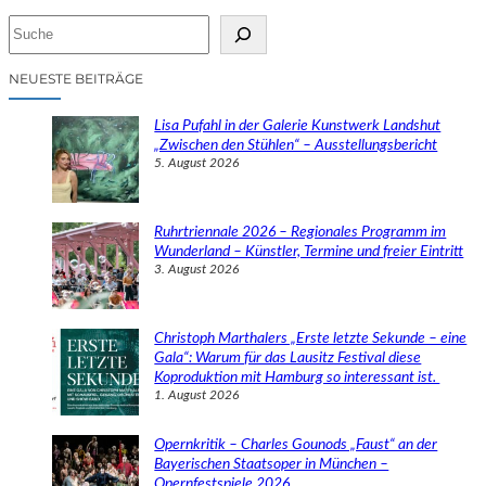
S
u
c
NEUESTE BEITRÄGE
h
e
Lisa Pufahl in der Galerie Kunstwerk Landshut
n
„Zwischen den Stühlen“ – Ausstellungsbericht
5. August 2026
Ruhrtriennale 2026 – Regionales Programm im
Wunderland – Künstler, Termine und freier Eintritt
3. August 2026
Christoph Marthalers „Erste letzte Sekunde – eine
Gala“: Warum für das Lausitz Festival diese
Koproduktion mit Hamburg so interessant ist.
1. August 2026
Opernkritik – Charles Gounods „Faust“ an der
Bayerischen Staatsoper in München –
Opernfestspiele 2026