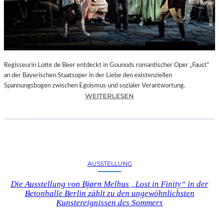
T
E
L
E
T
Z
T
Regisseurin Lotte de Beer entdeckt in Gounods romantischer Oper „Faust“
E
an der Bayerischen Staatsoper in der Liebe den existenziellen
S
Spannungsbogen zwischen Egoismus und sozialer Verantwortung.
E
:
WEITERLESEN
K
O
U
P
N
E
D
R
E
N
–
K
AUSSTELLUNG
E
R
I
I
Die Ausstellung von Bjørn Melhus „Lost in Finity“ in der
N
T
Betonhalle Berlin zählt zu den ungewöhnlichsten
E
I
Kunstereignissen des Sommers
G
K
A
–