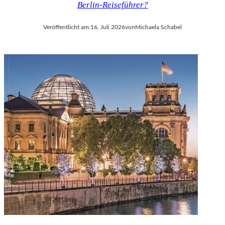
Berlin-Reiseführer?
V
A
Veröffentlicht am:
16. Juli 2026
von
Michaela Schabel
L
D
I
E
S
E
K
O
P
R
O
D
U
K
T
I
O
N
M