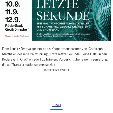
E
G
I
O
N
A
L
E
S
P
Dem Lausitz Festival gelingt es als Kooperationspartner von Christoph
R
Marthaler, dessen Uraufführung „Erste letzte Sekunde – eine Gala“ in den
O
RöderSaal in Großröhrsdorf zu bringen. Vorbericht über eine Inszenierung,
G
die auf Transformationsprozesse zielt.
R
:
WEITERLESEN
A
C
M
H
M
R
I
I
M
S
W
T
KINO
U
O
N
P