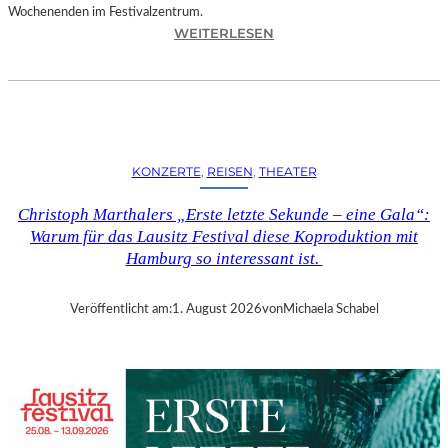
Wochenenden im Festivalzentrum.
:
WEITERLESEN
R
U
H
R
T
R
KONZERTE
, 
REISEN
, 
THEATER
I
E
Christoph Marthalers „Erste letzte Sekunde – eine Gala“:
N
Warum für das Lausitz Festival diese Koproduktion mit
N
Hamburg so interessant ist.
A
L
E
Veröffentlicht am:
1. August 2026
von
Michaela Schabel
2
0
2
6
–
R