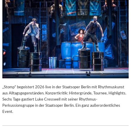
T
I
S
T
.
„Stomp“ begeistert 2026 live in der Staatsoper Berlin mit Rhythmuskunst
aus Alltagsgegenständen. Konzertkritik: Hintergründe, Tournee, Highlights.
Sechs Tage gastiert Luke Cresswell mit seiner Rhythmus-
Perkussionsgruppe in der Staatsoper Berlin. Ein ganz außerordentliches
Event.