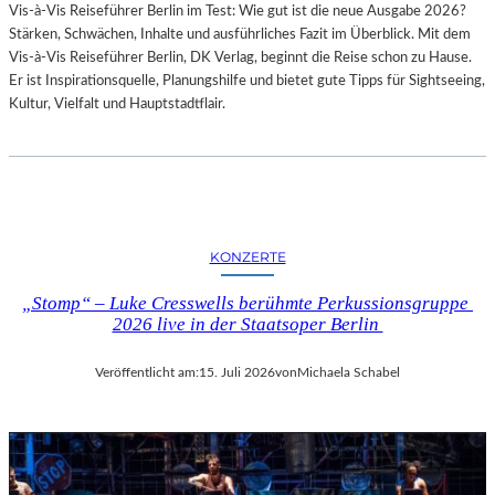
Vis-à-Vis Reiseführer Berlin im Test: Wie gut ist die neue Ausgabe 2026?
I
Stärken, Schwächen, Inhalte und ausführliches Fazit im Überblick. Mit dem
T
Vis-à-Vis Reiseführer Berlin, DK Verlag, beginnt die Reise schon zu Hause.
H
Er ist Inspirationsquelle, Planungshilfe und bietet gute Tipps für Sightseeing,
A
Kultur, Vielfalt und Hauptstadtflair.
M
B
U
R
G
S
O
KONZERTE
I
N
„Stomp“ – Luke Cresswells berühmte Perkussionsgruppe
T
2026 live in der Staatsoper Berlin
E
R
Veröffentlicht am:
15. Juli 2026
von
Michaela Schabel
E
S
S
A
N