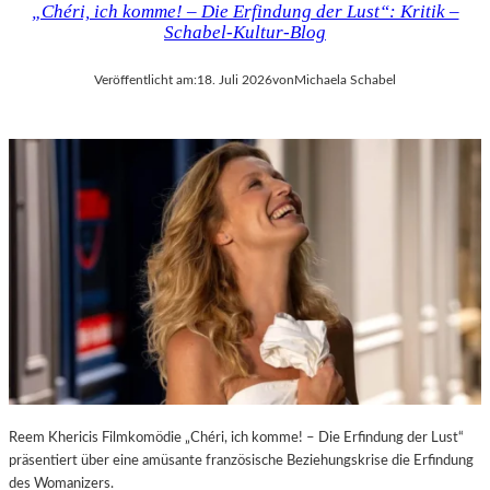
„Chéri, ich komme! – Die Erfindung der Lust“: Kritik –
D
H
Schabel-Kultur-Blog
E
M
R
A
Veröffentlicht am:
18. Juli 2026
von
Michaela Schabel
L
R
A
T
N
H
D
A
–
L
K
E
Ü
R
N
S
S
„
T
E
L
R
E
S
R
T
,
E
T
L
E
E
Reem Khericis Filmkomödie „Chéri, ich komme! – Die Erfindung der Lust“
R
T
präsentiert über eine amüsante französische Beziehungskrise die Erfindung
M
Z
des Womanizers.