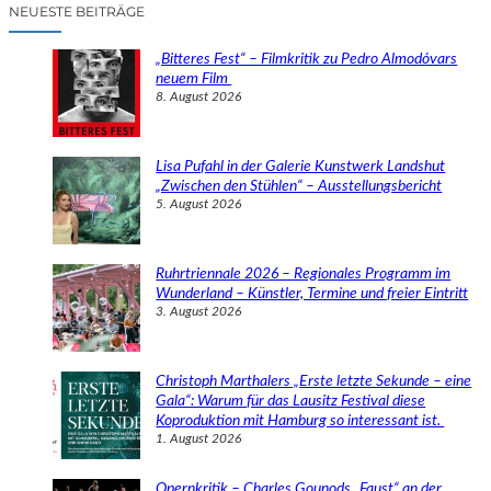
c
NEUESTE BEITRÄGE
h
e
„Bitteres Fest“ – Filmkritik zu Pedro Almodóvars
n
neuem Film
8. August 2026
Lisa Pufahl in der Galerie Kunstwerk Landshut
„Zwischen den Stühlen“ – Ausstellungsbericht
5. August 2026
Ruhrtriennale 2026 – Regionales Programm im
Wunderland – Künstler, Termine und freier Eintritt
3. August 2026
Christoph Marthalers „Erste letzte Sekunde – eine
Gala“: Warum für das Lausitz Festival diese
Koproduktion mit Hamburg so interessant ist.
1. August 2026
Opernkritik – Charles Gounods „Faust“ an der