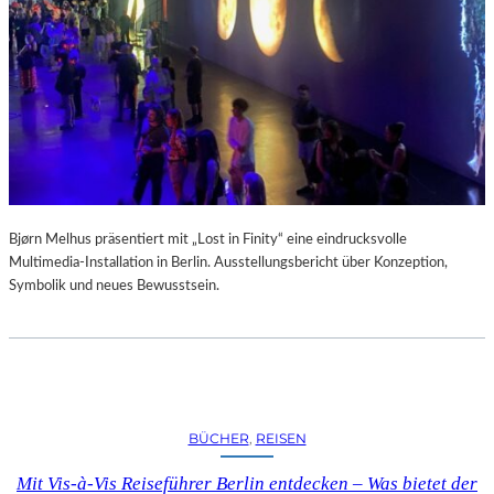
A
R
U
M
F
Ü
R
D
A
S
L
Bjørn Melhus präsentiert mit „Lost in Finity“ eine eindrucksvolle
A
Multimedia-Installation in Berlin. Ausstellungsbericht über Konzeption,
U
Symbolik und neues Bewusstsein.
S
I
T
Z
F
E
BÜCHER
, 
REISEN
S
T
Mit Vis-à-Vis Reiseführer Berlin entdecken – Was bietet der
I