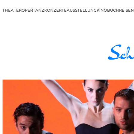
THEATER
OPER
TANZ
KONZERTE
AUSSTELLUNG
KINO
BUCH
REISEN