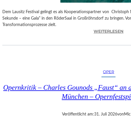
Dem Lausitz Festival gelingt es als Kooperationspartner von Christoph 
Sekunde – eine Gala“ in den RöderSaal in Großröhrsdorf zu bringen. Vorb
Transformationsprozesse zielt.
:
WEITERLESEN
C
H
R
I
S
T
OPER
O
P
Opernkritik – Charles Gounods „Faust“ an d
H
M
München – Opernfestspi
A
R
T
Veröffentlicht am:
31. Juli 2026
von
Mic
H
A