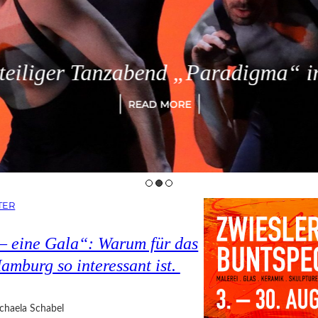
eiliger Tanzabend „Paradigma“ in
READ MORE
TER
 – eine Gala“: Warum für das
amburg so interessant ist.
chaela Schabel