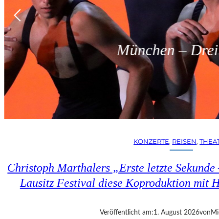
München – Dreit
KONZERTE
, 
REISEN
, 
THEA
Christoph Marthalers „Erste letzte Sekunde
Lausitz Festival diese Koproduktion mit H
Veröffentlicht am:
1. August 2026
von
Mi