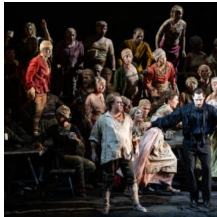
L
E
R
S
„
E
R
S
T
E
L
E
T
Z
T
E
S
E
K
U