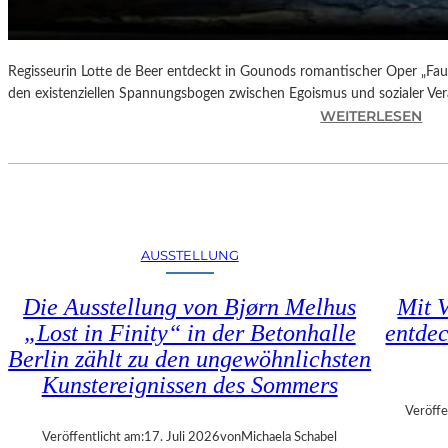
N
D
E
–
Regisseurin Lotte de Beer entdeckt in Gounods romantischer Oper „Faus
E
den existenziellen Spannungsbogen zwischen Egoismus und sozialer Ve
I
:
WEITERLESEN
N
O
E
P
G
E
A
R
L
N
A
K
AUSSTELLUNG
“
R
:
I
Die Ausstellung von Bjørn Melhus
Mit V
W
T
„Lost in Finity“ in der Betonhalle
entdec
A
I
R
Berlin zählt zu den ungewöhnlichsten
K
U
–
Kunstereignissen des Sommers
M
C
Veröffe
F
H
Veröffentlicht am:
17. Juli 2026
von
Michaela Schabel
Ü
A