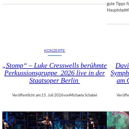
I
D
gute Tipps fü
E
E
Hauptstadtfl
S
R
E
B
K
A
O
Y
P
E
R
R
KONZERTE
O
I
D
S
„Stomp“ – Luke Cresswells berühmte
Davi
U
C
Perkussionsgruppe 2026 live in der
Symph
K
H
T
Staatsoper Berlin
am 
E
I
N
O
S
Veröffentlicht am:
15. Juli 2026
von
Michaela Schabel
Veröffe
N
T
M
A
I
A
T
T
H
S
A