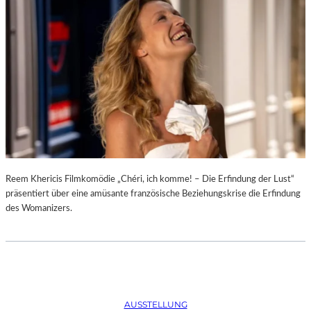
D
–
K
Ü
N
S
T
L
E
R
,
T
E
Reem Khericis Filmkomödie „Chéri, ich komme! – Die Erfindung der Lust“
R
präsentiert über eine amüsante französische Beziehungskrise die Erfindung
M
des Womanizers.
I
N
E
U
N
D
AUSSTELLUNG
F