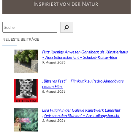
S
u
c
NEUESTE BEITRÄGE
h
e
Fritz Koenigs Anwesen Ganslberg als Künstlerhaus
n
– Ausstellungsbericht – Schabel-Kultur-Blog
9. August 2026
„Bitteres Fest“ – Filmkritik zu Pedro Almodóvars
neuem Film
8. August 2026
Lisa Pufahl in der Galerie Kunstwerk Landshut
„Zwischen den Stühlen“ – Ausstellungsbericht
5. August 2026