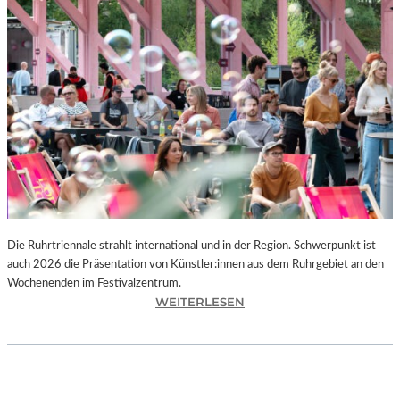
I
E
K
U
N
S
T
W
E
R
K
L
A
N
Die Ruhrtriennale strahlt international und in der Region. Schwerpunkt ist
D
auch 2026 die Präsentation von Künstler:innen aus dem Ruhrgebiet an den
S
Wochenenden im Festivalzentrum.
H
:
WEITERLESEN
U
R
T
U
„
H
Z
R
W
T