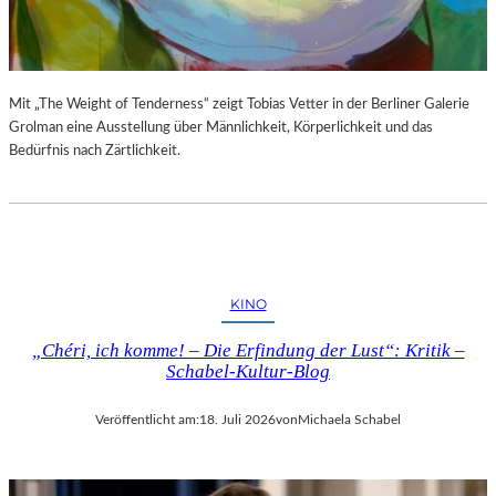
S
E
T
S
E
P
L
R
L
O
Mit „The Weight of Tenderness“ zeigt Tobias Vetter in der Berliner Galerie
U
G
Grolman eine Ausstellung über Männlichkeit, Körperlichkeit und das
N
R
Bedürfnis nach Zärtlichkeit.
G
A
S
M
B
M
E
I
R
M
I
W
KINO
C
U
H
N
„Chéri, ich komme! – Die Erfindung der Lust“: Kritik –
T
D
Schabel-Kultur-Blog
E
R
Veröffentlicht am:
18. Juli 2026
von
Michaela Schabel
L
A
N