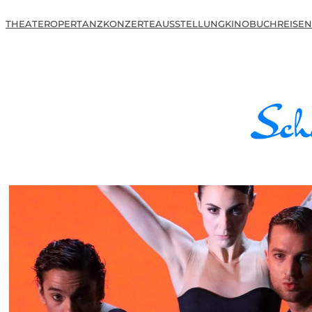
THEATER
OPER
TANZ
KONZERTE
AUSSTELLUNG
KINO
BUCH
REISEN