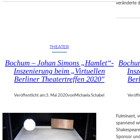
veränderte
O
D
O
T
“
I
THEATER
M
B
E
Bochum – Johan Simons „Hamlet“-
Bochum
R
Inszenierung beim „Virtuellen
Insz
L
Berliner Theatertreffen 2020″
Ber
I
N
E
Veröffentlicht am:
3. Mai 2020
von
Michaela Schabel
Veröff
R
E
N
Fulminant, 
S
spannend wi
E
Shakespeares 
M
Sponsor und