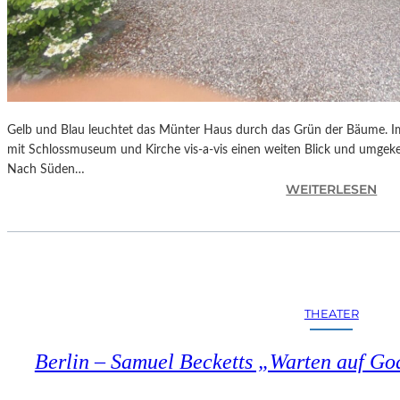
Gelb und Blau leuchtet das Münter Haus durch das Grün der Bäume. 
mit Schlossmuseum und Kirche vis-a-vis einen weiten Blick und umgek
Nach Süden…
:
WEITERLESEN
B
A
Y
E
R
N
THEATER
–
D
Berlin – Samuel Becketts „Warten auf Go
A
S