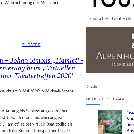
 die Wahrnehmung der Menschen…
THEATER
 – Johan Simons „Hamlet“-
enierung beim „Virtuellen
liner Theatertreffen 2020″
S
u
entlicht am:
3. Mai 2020
von
Michaela Schabel
c
NEUESTE BEITRÄGE
h
e
von Anfang bis Schluss ausgesprochen,
Lisa
n
rkt Johan Simons Inszenierung von
Kun
„Hamlet“ selbst virtuell. 3sat stellte als
den
Aus
 medialer Kooperationspartner für die