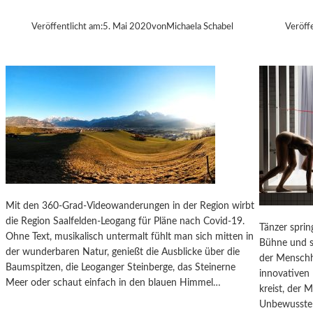
E
N
L
I
Veröffentlicht am:
5. Mai 2020
von
Michaela Schabel
Veröff
B
S
E
M
C
U
K
S
E
T
T
S
„
W
A
R
Mit den 360-Grad-Videowanderungen in der Region wirbt
T
die Region Saalfelden-Leogang für Pläne nach Covid-19.
Tänzer sprin
E
Ohne Text, musikalisch untermalt fühlt man sich mitten in
Bühne und s
N
der wunderbaren Natur, genießt die Ausblicke über die
der Menschhe
A
Baumspitzen, die Leoganger Steinberge, das Steinerne
innovativen 
U
Meer oder schaut einfach in den blauen Himmel…
kreist, der
F
Unbewusste 
G