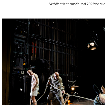
„
Veröffentlicht am:
29. Mai 2025
von
Mic
M
Ü
N
T
E
R
H
A
U
S
“
I
N
M
U
R
N
A
U
–