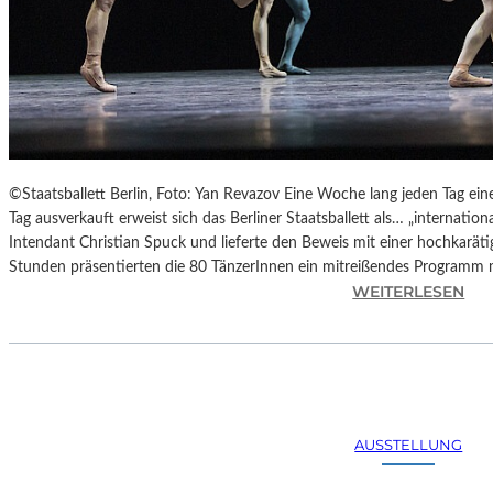
©Staatsballett Berlin, Foto: Yan Revazov Eine Woche lang jeden Tag eine
Tag ausverkauft erweist sich das Berliner Staatsballett als… „international
Intendant Christian Spuck und lieferte den Beweis mit einer hochkarätig
Stunden präsentierten die 80 TänzerInnen ein mitreißendes Programm
:
WEITERLESEN
B
E
R
L
I
N
AUSSTELLUNG
–
H