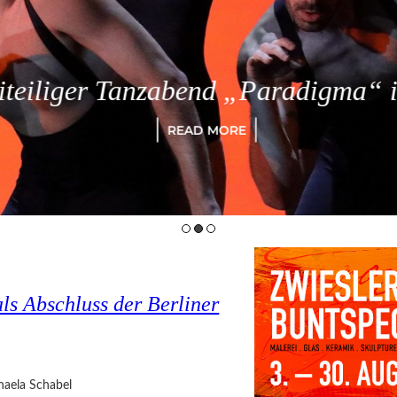
eiliger Tanzabend „Paradigma“ in
READ MORE
ls Abschluss der Berliner
haela Schabel