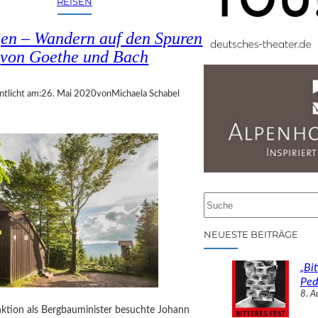
REISEN
en – Wandern auf den Spuren
von Goethe und Bach
ntlicht am:
26. Mai 2020
von
Michaela Schabel
S
u
c
NEUESTE BEITRÄGE
h
e
„Bit
n
Ped
8. A
nktion als Bergbauminister besuchte Johann