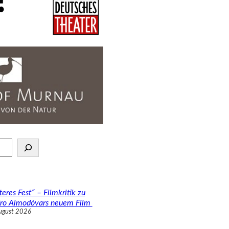
teres Fest“ – Filmkritik zu
ro Almodóvars neuem Film
ugust 2026