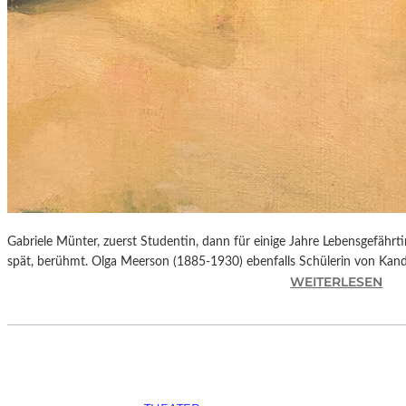
B
E
R
L
I
N
E
R
B
A
L
L
Gabriele Münter, zuerst Studentin, dann für einige Jahre Lebensgefäh
E
spät, berühmt. Olga Meerson (1885-1930) ebenfalls Schülerin von Kan
T
:
WEITERLESEN
T
B
W
A
O
Y
C
E
H
R
E
N