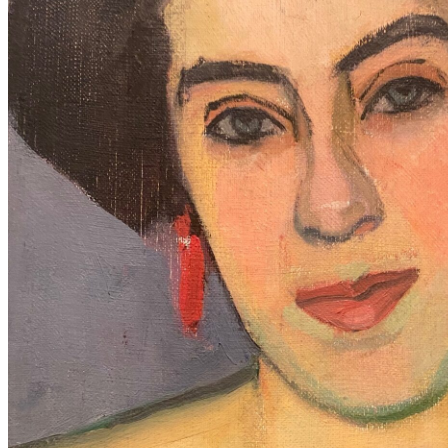
-
G
A
L
A
“
A
L
S
A
B
S
C
H
L
U
S
S
D
E
R