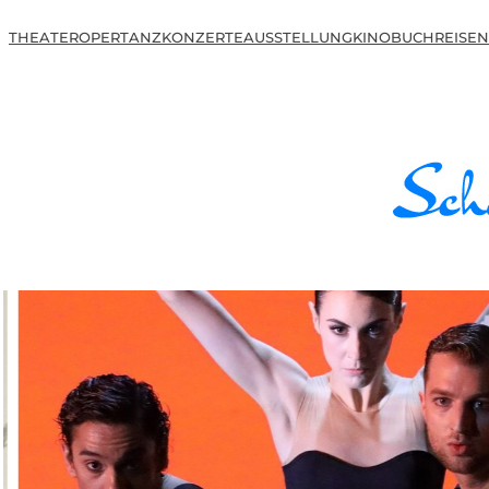
THEATER
OPER
TANZ
KONZERTE
AUSSTELLUNG
KINO
BUCH
REISEN