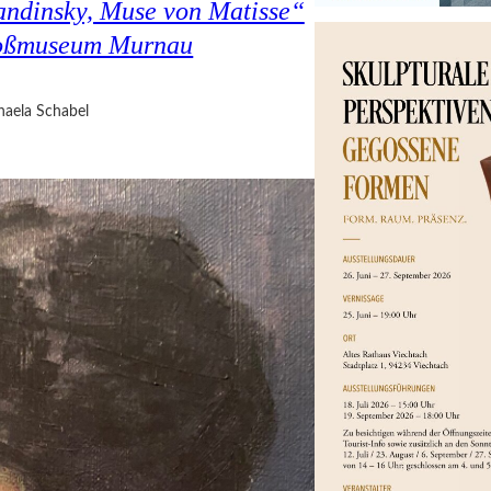
andinsky, Muse von Matisse“
hloßmuseum Murnau
haela Schabel