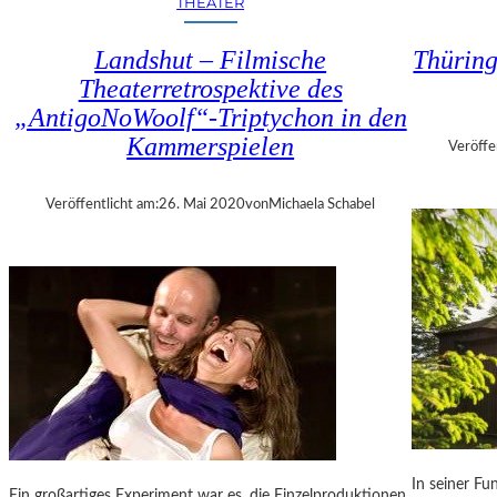
THEATER
–
„
Landshut – Filmische
Thüring
O
Theaterretrospektive des
L
„AntigoNoWoolf“-Triptychon in den
G
A
Kammerspielen
Veröffe
M
E
Veröffentlicht am:
26. Mai 2020
von
Michaela Schabel
E
R
S
O
N
–
S
C
H
Ü
L
E
In seiner Fu
Ein großartiges Experiment war es, die Einzelproduktionen