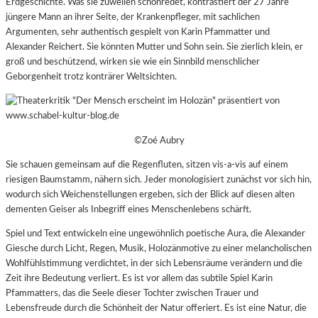
Erdgeschichte. Was sie zuweilen schönredet, kontrastiert der 27 Jahre
jüngere Mann an ihrer Seite, der Krankenpfleger, mit sachlichen
Argumenten, sehr authentisch gespielt von Karin Pfammatter und
Alexander Reichert. Sie könnten Mutter und Sohn sein. Sie zierlich klein, er
groß und beschützend, wirken sie wie ein Sinnbild menschlicher
Geborgenheit trotz konträrer Weltsichten.
©Zoé Aubry
Sie schauen gemeinsam auf die Regenfluten, sitzen vis-a-vis auf einem
riesigen Baumstamm, nähern sich. Jeder monologisiert zunächst vor sich hin,
wodurch sich Weichenstellungen ergeben, sich der Blick auf diesen alten
dementen Geiser als Inbegriff eines Menschenlebens schärft.
Spiel und Text entwickeln eine ungewöhnlich poetische Aura, die Alexander
Giesche durch Licht, Regen, Musik, Holozänmotive zu einer melancholischen
Wohlfühlstimmung verdichtet, in der sich Lebensräume verändern und die
Zeit ihre Bedeutung verliert. Es ist vor allem das subtile Spiel Karin
Pfammatters, das die Seele dieser Tochter zwischen Trauer und
Lebensfreude durch die Schönheit der Natur offeriert. Es ist eine Natur, die