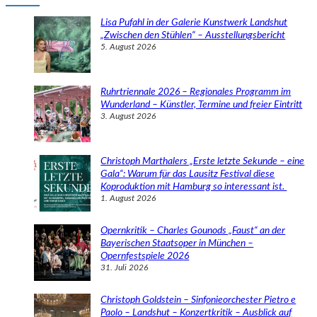
h
e
Lisa Pufahl in der Galerie Kunstwerk Landshut
n
„Zwischen den Stühlen“ – Ausstellungsbericht
5. August 2026
Ruhrtriennale 2026 – Regionales Programm im
Wunderland – Künstler, Termine und freier Eintritt
3. August 2026
Christoph Marthalers „Erste letzte Sekunde – eine
Gala“: Warum für das Lausitz Festival diese
Koproduktion mit Hamburg so interessant ist.
1. August 2026
Opernkritik – Charles Gounods „Faust“ an der
Bayerischen Staatsoper in München –
Opernfestspiele 2026
31. Juli 2026
Christoph Goldstein – Sinfonieorchester Pietro e
Paolo – Landshut – Konzertkritik – Ausblick auf