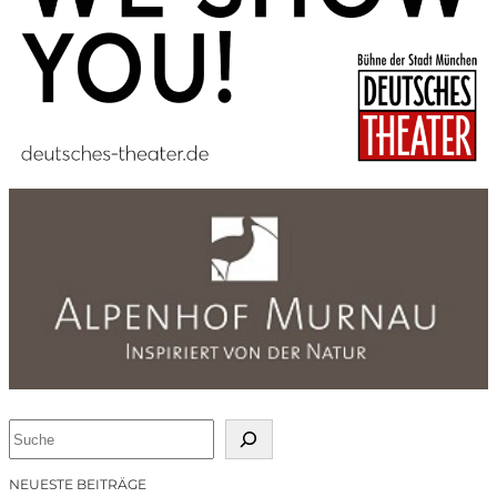
S
u
c
NEUESTE BEITRÄGE