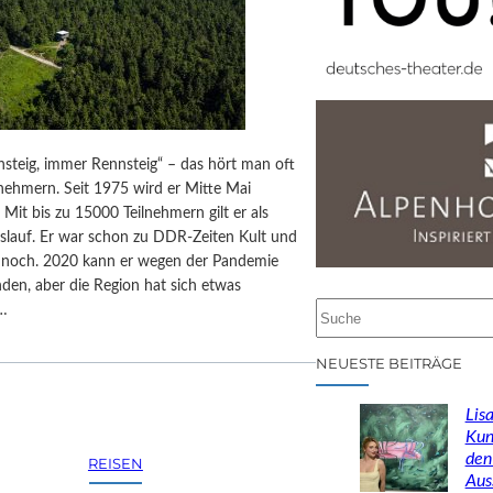
steig, immer Rennsteig“ – das hört man oft
nehmern. Seit 1975 wird er Mitte Mai
 Mit bis zu 15000 Teilnehmern gilt er als
sslauf. Er war schon zu DDR-Zeiten Kult und
r noch. 2020 kann er wegen der Pandemie
inden, aber die Region hat sich etwas
S
,…
u
c
NEUESTE BEITRÄGE
h
e
Lisa
n
Kun
den
REISEN
Aus