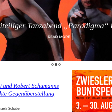
eiliger Tanzabend „Paradigma“ in
READ MORE
0 und Robert Schumanns
ckte Gegenüberstellung
haela Schabel