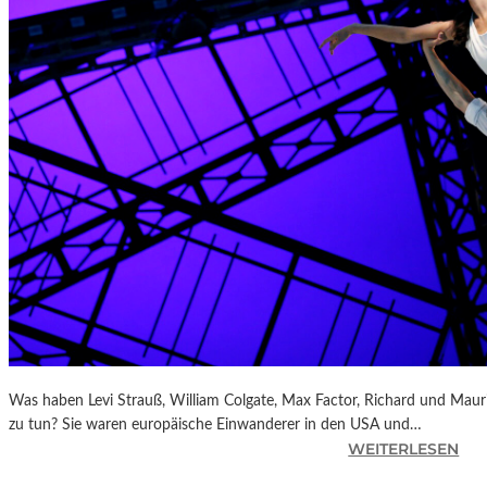
T
A
S
O
P
.
1
2
0
U
N
D
R
O
B
E
R
Was haben Levi Strauß, William Colgate, Max Factor, Richard und Mau
T
zu tun? Sie waren europäische Einwanderer in den USA und…
S
:
WEITERLESEN
C
C