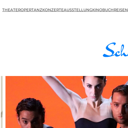
THEATER
OPER
TANZ
KONZERTE
AUSSTELLUNG
KINO
BUCH
REISEN