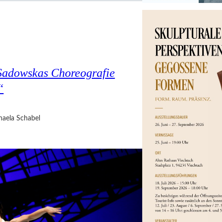
Sadowskas Choreografie
“
haela Schabel