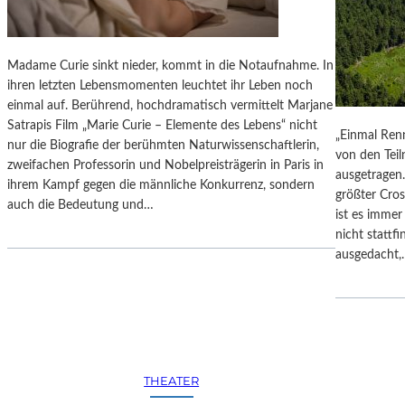
P
O
.
N
1
S
Madame Curie sinkt nieder, kommt in die Notaufnahme. In
1
A
ihren letzten Lebensmomenten leuchtet ihr Leben noch
3
B
einmal auf. Berührend, hochdramatisch vermittelt Marjane
“
R
Satrapis Film „Marie Curie – Elemente des Lebens“ nicht
–
„Einmal Renn
I
nur die Biografie der berühmten Naturwissenschaftlerin,
E
von den Teil
N
zweifachen Professorin und Nobelpreisträgerin in Paris in
I
ausgetragen.
A
ihrem Kampf gegen die männliche Konkurrenz, sondern
N
größter Cro
S
auch die Bedeutung und…
E
ist es imme
A
G
nicht stattf
D
E
ausgedacht
O
G
W
L
S
Ü
K
C
A
K
S
T
C
THEATER
E
H