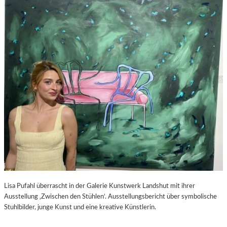
S
–
C
F
H
I
A
L
B
M
E
K
L
R
-
I
K
T
U
I
L
K
T
Z
U
U
R
P
-
E
B
D
L
R
O
O
Lisa Pufahl überrascht in der Galerie Kunstwerk Landshut mit ihrer
G
A
Ausstellung ‚Zwischen den Stühlen‘. Ausstellungsbericht über symbolische
L
Stuhlbilder, junge Kunst und eine kreative Künstlerin.
M