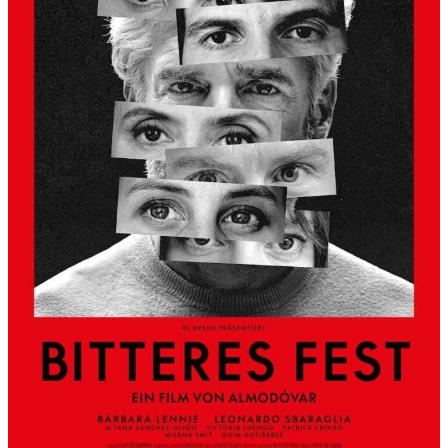
S
L
B
E
R
G
A
L
S
K
Ü
N
S
T
L
E
R
H
A
U
S