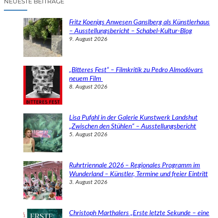
NEUESTE BEITRÄGE
h
e
Fritz Koenigs Anwesen Ganslberg als Künstlerhaus
n
– Ausstellungsbericht – Schabel-Kultur-Blog
9. August 2026
„Bitteres Fest“ – Filmkritik zu Pedro Almodóvars
neuem Film
8. August 2026
Lisa Pufahl in der Galerie Kunstwerk Landshut
„Zwischen den Stühlen“ – Ausstellungsbericht
5. August 2026
Ruhrtriennale 2026 – Regionales Programm im
Wunderland – Künstler, Termine und freier Eintritt
3. August 2026
Christoph Marthalers „Erste letzte Sekunde – eine