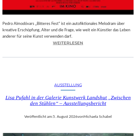
–
A
U
S
Pedro Almodóvars „Bitteres Fest“ ist ein autofiktionales Melodram über
S
kreative Erschöpfung, Alter und die Frage, wie weit ein Künstler das Leben
T
anderer für seine Kunst verwenden darf.
E
:
WEITERLESEN
L
„
L
B
U
I
N
T
G
T
S
E
AUSSTELLUNG
B
R
E
E
Lisa Pufahl in der Galerie Kunstwerk Landshut „Zwischen
R
S
den Stühlen“ – Ausstellungsbericht
I
F
C
E
Veröffentlicht am:
5. August 2026
von
Michaela Schabel
H
S
T
T
–
“